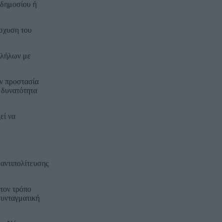
 δημοσίου ή
ίσχυση του
λλήλων με
ν προστασία
 δυνατότητα
εί να
 αντιπολίτευσης
στον τρόπο
συνταγματική