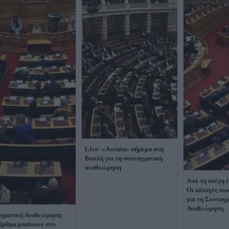
Live- «Αυλαία» σήμερα στη
Βουλή για τη συνταγματική
αναθεώρηση
Από τη στέγη 
Οι αλλαγές που
για τη Συνταγ
Αναθεώρηση
γματική Αναθεώρηση:
άρθρα μπαίνουν στο