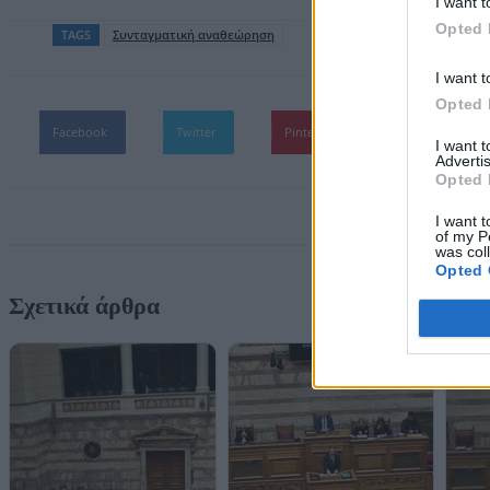
I want t
Opted 
TAGS
Συνταγματική αναθεώρηση
I want t
Opted 
Facebook
Twitter
Pinterest
WhatsApp
I want 
Advertis
Opted 
I want t
of my P
was col
Opted 
Σχετικά άρθρα