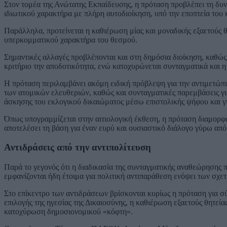
Στον τομέα της Ανώτατης Εκπαίδευσης, η πρόταση προβλέπει τη δυ
ιδιωτικού χαρακτήρα με πλήρη αυτοδιοίκηση, υπό την εποπτεία του
Παράλληλα, προτείνεται η καθιέρωση μίας και μοναδικής εξαετούς θ
υπερκομματικού χαρακτήρα του θεσμού.
Σημαντικές αλλαγές προβλέπονται και στη δημόσια διοίκηση, καθώ
κριτήριο την αποδοτικότητα, ενώ κατοχυρώνεται συνταγματικά και η
Η πρόταση περιλαμβάνει ακόμη ειδική πρόβλεψη για την αντιμετώ
των ατομικών ελευθεριών, καθώς και συνταγματικές παρεμβάσεις για
άσκησης του εκλογικού δικαιώματος μέσω επιστολικής ψήφου και για
Όπως υπογραμμίζεται στην αιτιολογική έκθεση, η πρόταση διαμορφ
αποτελέσει τη βάση για έναν ευρύ και ουσιαστικό διάλογο γύρω απ
Αντιδράσεις από την αντιπολίτευση
Παρά το γεγονός ότι η διαδικασία της συνταγματικής αναθεώρησης π
εμφανίζονται ήδη έτοιμα για πολιτική αντιπαράθεση ενόψει των σχε
Στο επίκεντρο των αντιδράσεων βρίσκονται κυρίως η πρόταση για σ
επιλογής της ηγεσίας της Δικαιοσύνης, η καθιέρωση εξαετούς θητεία
κατοχύρωση δημοσιονομικού «κόφτη».