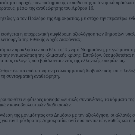
νατότητα παροχής πανεπιστημιακής εκπαίδευσης από νομικά πρόσωπα
 κράτους, μέσω της αναθεώρησης του Άρθρου 16.
ητείας για τον Πρόεδρο της Δημοκρατίας, με στόχο την περαιτέρω εν
ς εισάγεται η υποχρεωτική αμφίδρομη αξιολόγηση των δημοσίων υπα
 λειτουργία της Εθνικής Αρχής Διαφάνειας.
πιση των προκλήσεων που θέτει η Τεχνητή Νοημοσύνη, με γνώμονα τη
 την αντιμετώπιση της κλιματικής κρίσης. Επιπλέον, θεσμοθετείται η
 τους εκλογείς που βρίσκονται εντός της ελληνικής επικράτειας.
ώθηκε έπειτα από τετράμηνη εσωκομματική διαβούλευση και φιλοδοξ
ό τη συνταγματική αναθεώρηση.
ροϋποθέτει ευρύτερες κοινοβουλευτικές συναινέσεις, τα κόμματα της
τικών κοινοβουλευτικών διαδικασιών.
ύνδεση της μονιμότητας στο Δημόσιο με την αξιολόγηση, οι αλλαγές 
ς για τον Πρόεδρο της Δημοκρατίας αντί δύο πενταετών, καθώς και η 