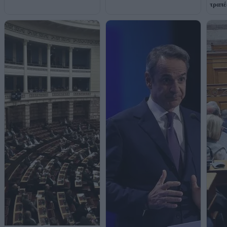
τραπέ