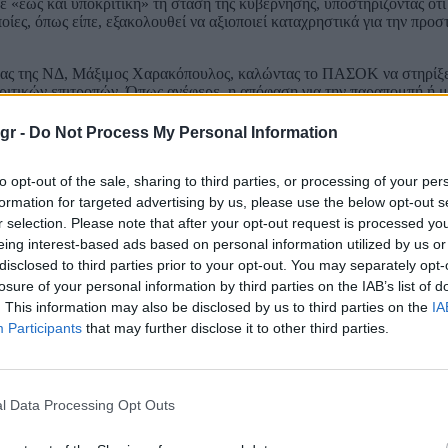
έως και υποκριτική» τη στάση της κυβέρνησης, υποστηρίζοντας ότι
ίες, όπως είπε, εξακολουθεί να αξιοποιεί καταχρηστικά για την προσ
άδας της ΝΔ, Μάξιμος Χαρακόπουλος, καλώντας το ΠΑΣΟΚ να στηρίξε
ιτικών επιτροπών. Όπως ανέφερε, η απόφαση για την παραπομπή ή μ
ο, με τη Βουλή να διατηρεί τον τελικό λόγο μέσω της ψήφου της.
gr -
Do Not Process My Personal Information
βάνος υποστήριξε ότι οι προτεινόμενες αλλαγές αποτρέπουν τη συζ
ν πανεπιστημίων και της μονιμότητας στο Δημόσιο.
to opt-out of the sale, sharing to third parties, or processing of your per
ιάκος Βελόπουλος, ο οποίος κατηγόρησε την κυβέρνηση ότι επιλέγει 
formation for targeted advertising by us, please use the below opt-out s
ιμετώπιση της ακρίβειας και των καρτέλ.
r selection. Please note that after your opt-out request is processed y
eing interest-based ads based on personal information utilized by us or
α για τη συνταγματική αναθεώρηση αποτυπώνει έναν σχεδιασμό με μα
disclosed to third parties prior to your opt-out. You may separately opt-
ε τη διαχείριση των ζητημάτων της καθημερινότητας, να προωθήσει θ
ρόνια.
losure of your personal information by third parties on the IAB’s list of
. This information may also be disclosed by us to third parties on the
IA
Participants
that may further disclose it to other third parties.
l Data Processing Opt Outs