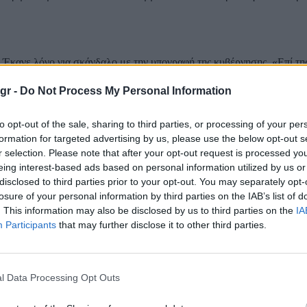
Έκανε λόγο για σκάνδαλο με την υπογραφή της κυβέρνησης. «Επί τη
 και πελατειακών σχέσεων», τόνισε.
gr -
Do Not Process My Personal Information
ίων
to opt-out of the sale, sharing to third parties, or processing of your per
θέσει αίτημα να έχει πρόσβαση η επιτροπή στο σύνολο των ψηφιακών
formation for targeted advertising by us, please use the below opt-out s
θηκε ότι έπρεπε να σταλούν στη Βουλή. Το να κλείσουμε την επιτροπ
νουμε την αναγκαιότητα για κλήση νέων μαρτύρων, είναι πράξη που δ
r selection. Please note that after your opt-out request is processed y
eing interest-based ads based on personal information utilized by us or
disclosed to third parties prior to your opt-out. You may separately opt-
losure of your personal information by third parties on the IAB’s list of
. This information may also be disclosed by us to third parties on the
IA
λώς αξιόποινη πράξη. Η εγκληματική οργάνωση δεν καλύπτεται από 
Participants
that may further disclose it to other third parties.
ντας πως η Πλεύση Ελευθερίας θα προσκομίσει όλο το υλικό της εξ
l Data Processing Opt Outs