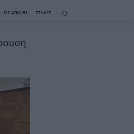
ΜΕ ΆΠΟΨΗ
ΣΤΉΛΕΣ
ρουση