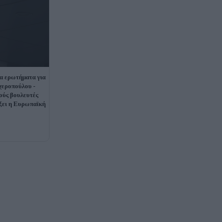
 ερωτήματα για
χεροπούλου -
ούς βουλευτές
έξει η Ευρωπαϊκή