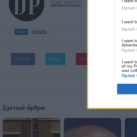
I want t
DAILYPOST
Opted 
I want t
Opted 
TAGS
ΟΠΕΚΕΠΕ
I want 
Advertis
Opted 
Facebook
Twitter
Pinterest
WhatsApp
I want t
of my P
was col
Opted 
Σχετικά άρθρα