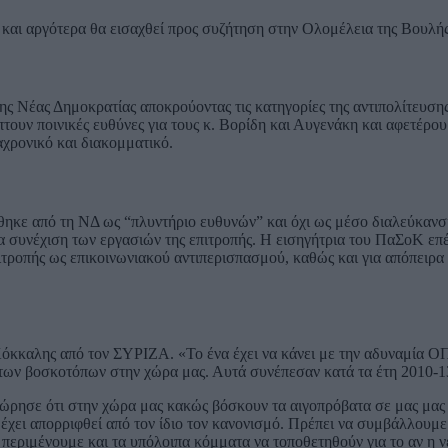
 και αργότερα θα εισαχθεί προς συζήτηση στην Ολομέλεια της Βουλής
της Νέας Δημοκρατίας αποκρούοντας τις κατηγορίες της αντιπολίτευσης
υν ποινικές ευθύνες για τους κ. Βορίδη και Αυγενάκη και αφετέρου 
χρονικό και διακομματικό.
κε από τη ΝΔ ως “πλυντήριο ευθυνών” και όχι ως μέσο διαλεύκανσ
α συνέχιση των εργασιών της επιτροπής. Η εισηγήτρια του ΠαΣοΚ επ
ιτροπής ως επικοινωνιακού αντιπερισπασμού, καθώς και για απόπειρα
όκκαλης από τον ΣΥΡΙΖΑ. «Το ένα έχει να κάνει με την αδυναμία
 των βοσκοτόπων στην χώρα μας. Αυτά συνέπεσαν κατά τα έτη 2010-1
ώρησε ότι στην χώρα μας κακώς βόσκουν τα αιγοπρόβατα σε μας μας 
χει απορριφθεί από τον ίδιο τον κανονισμό. Πρέπει να συμβάλλουμε
 περιμένουμε και τα υπόλοιπα κόμματα να τοποθετηθούν για το αν η