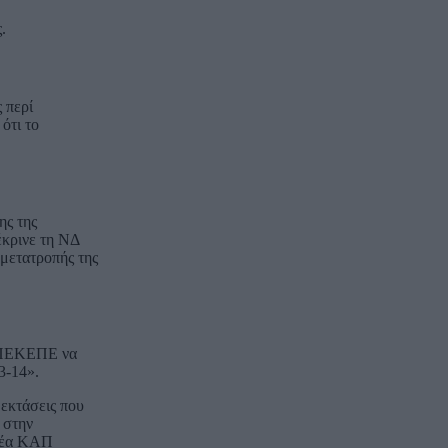
.
 περί
ότι το
ης της
έκρινε τη ΝΔ
 μετατροπής της
 ΟΠΕΚΕΠΕ να
3-14».
εκτάσεις που
 στην
 νέα ΚΑΠ