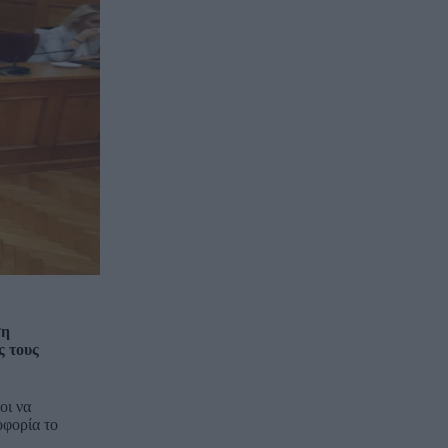
ση
ς τους
οι να
οφορία το