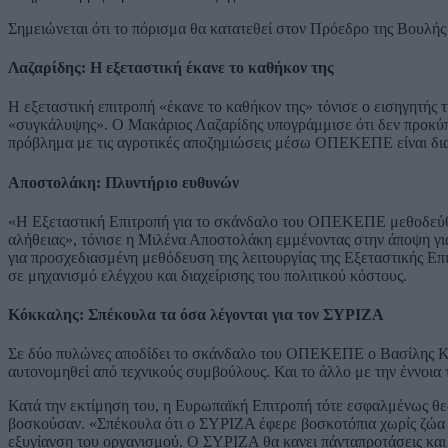
Σημειώνεται ότι το πόρισμα θα κατατεθεί στον Πρόεδρο της Βουλής
Λαζαρίδης: Η εξεταστική έκανε το καθήκον της
Η εξεταστική επιτροπή «έκανε το καθήκον της» τόνισε ο εισηγητής 
«συγκάλυψης». Ο Μακάριος Λαζαρίδης υπογράμμισε ότι δεν προκύπτο
πρόβλημα με τις αγροτικές αποζημιώσεις μέσω ΟΠΕΚΕΠΕ είναι δια
Αποστολάκη: Πλυντήριο ευθυνών
«Η Εξεταστική Επιτροπή για το σκάνδαλο του ΟΠΕΚΕΠΕ μεθοδεύθη
αλήθειας», τόνισε η Μιλένα Αποστολάκη εμμένοντας στην άποψη γι
για προσχεδιασμένη μεθόδευση της λειτουργίας της Εξεταστικής Επ
σε μηχανισμό ελέγχου και διαχείρισης του πολιτικού κόστους.
Κόκκαλης: Σπέκουλα τα όσα λέγονται για τον ΣΥΡΙΖΑ
Σε δύο πυλώνες αποδίδει το σκάνδαλο του ΟΠΕΚΕΠΕ ο Βασίλης Κ
αυτονομηθεί από τεχνικούς συμβούλους. Και το άλλο με την έννοια
Κατά την εκτίμηση του, η Ευρωπαϊκή Επιτροπή τότε εσφαλμένως θε
βοσκούσαν. «Σπέκουλα ότι ο ΣΥΡΙΖΑ έφερε βοσκοτόπια χωρίς ζώα έ
εξυγίανση του οργανισμού. Ο ΣΥΡΙΖΑ θα κανει πάνταπροτάσεις και