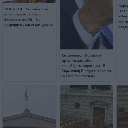
Κυβερ
ΟΠΕΚΕΠΕ: Στο εδώλιο το
ΠΑΣΟ
φθινόπωρο οι τέσσερις
«Όσο 
βουλευτές της ΝΔ – Οι
πραγμ
ημερομηνίες και οι κατηγορίες
υποχω
Χατζηδάκης: «Κανείς δεν
ζητάει να καλυφθεί
οποιαδήποτε παρανομία - Η
Ευρωπαϊκή Εισαγγελία οφείλει
να είναι προσεκτική»