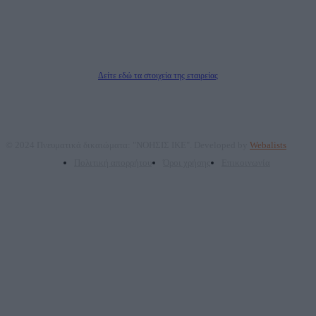
Νόμιμος Εκπρόσωπος: Ζαχαρός Σταμάτης
Μέτοχοι: Ζαχαρός Σταμάτης, Κουβαράς Γεώργιος, ΥΠΗΡΕΣΙΕΣ ΠΡΟΗΓΜΕΝΗΣ
ΤΕΧΝΟΛΟΓΙΑΣ ΠΑΡΑΓΩΓΗΣ ΟΠΤΙΚΟΑΚΟΥΣΤΙΚΩΝ ΜΕΣΩΝ ΜΕΛΕΤΩΝ ΚΑΙ
ΠΑΡΟΧΗΣ ΥΠΗΡΕΣΙΩΝ PLD PLUS ΑΝΩΝ ΕΤΑΙΡΙΑ
Δικαιούχος του ονόματος τομέα (dailypost.gr): ΝΟΗΣΙΣ ΙΚΕ
Διευθυντής/Διαχειριστής: Ζαχαρός Σταμάτης
Διευθυντής Σύνταξης: Ρενάτο Λέκκα
Δείτε εδώ τα στοιχεία της εταιρείας
© 2024 Πνευματικά δικαιώματα: "ΝΟΗΣΙΣ ΙΚΕ". Developed by
Webalists
Πολιτική απορρήτου
Όροι χρήσης
Επικοινωνία