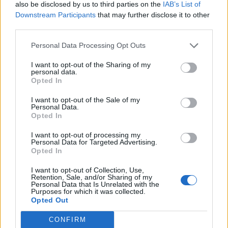
Ρήτρα διαφυγής στην ενέργεια: Η Ελλάδα ζήτησε
also be disclosed by us to third parties on the
IAB’s List of
επέκταση – Επενδύσεις 1 δισ. ευρώ έως το 2028
Downstream Participants
that may further disclose it to other
06/08/2026
third parties.
ΔΗΜΟΦΙΛΗ
Personal Data Processing Opt Outs
Γεωργιάδης-Κυρανάκης για τα Γλυπτά του Παρθε
I want to opt-out of the Sharing of my
στο Breitbart: «Ο Τραμπ θα μπορούσε να ασκήσει
personal data.
Opted In
πίεση στη βρετανική κυβέρνηση»
06/08/2026
I want to opt-out of the Sale of my
Personal Data.
Κούλογλου γαι τις φωτιές: «Πολύ σοβαρό ζήτημα ό
Opted In
δεν χρησιμοποιήθηκαν τα υπερσύγχρονα αεροσκάφ
Diamond»
I want to opt-out of processing my
Personal Data for Targeted Advertising.
06/08/2026
Opted In
Ο Τραμπ διαψεύδει τα δημοσιεύματα για τα
I want to opt-out of Collection, Use,
πυρομαχικά: «Οι ΗΠΑ διαθέτουν τεράστια
Retention, Sale, and/or Sharing of my
αποθέματα» – Απειλεί με φυλάκιση όσους μιλούν γ
Personal Data that Is Unrelated with the
Purposes for which it was collected.
ελλείψεις
Opted Out
06/08/2026
CONFIRM
Έρευνα για το ελικόπτερο του Τραμπ που πλησίασε