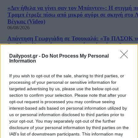
«Δεν ήθελα να γίνει σαν τον Μπάιντεν»: Η στιγμή π
Τραμπ έτρεξε πίσω από μικρό αγόρι σε σκηνή στο 
Βέγκας (Video)
06/08/2026
Απάντηση Γεωργιάδη σε Τσουκαλά: «Το ΠΑΣΟΚ ν
διαβάσει όλα τα έγγραφα και όχι μόνο όσα εξυπηρε
το πολιτικό τους αφήγημα»
Dailypost.gr -
Do Not Process My Personal
06/08/2026
Information
6/8/1992: «Για την Ελλάδα, ρε γαμώτο!» – Η ιστορ
νίκη της Βούλας Πατουλίδου
If you wish to opt-out of the sale, sharing to third parties, or
06/08/2026
processing of your personal or sensitive information for
targeted advertising by us, please use the below opt-out
Canadair 515: Το αεροσκάφος που θα επιχειρεί και
section to confirm your selection. Please note that after your
νύχτα στις φωτιές στην Ελλάδα (Video)
opt-out request is processed you may continue seeing
06/08/2026
interest-based ads based on personal information utilized by
us or personal information disclosed to third parties prior to
Airbnb σε πολυκατοικία: Οι 10 αλλαγές που έρχοντ
your opt-out. You may separately opt-out of the further
Πότε μπορούν οι ιδιοκτήτες να το απαγορεύσουν
disclosure of your personal information by third parties on the
06/08/2026
IAB’s list of downstream participants. This information may