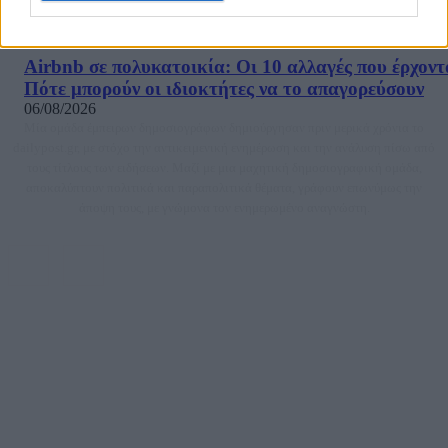
επικίνδυνα επιβατικό αεροπλάνο
06/08/2026
Airbnb σε πολυκατοικία: Οι 10 αλλαγές που έρχοντ
Πότε μπορούν οι ιδιοκτήτες να το απαγορεύσουν
06/08/2026
Μία ομάδα έμπειρων δημοσιογράφων δημιούργησαν πριν μερικά χρόνια το
dailypost.gr, με στόχο την αντικειμενική ενημέρωση και την ανάλυση πίσω από
τους τίτλους των ειδήσεων. Μαζί με μια μαχητική δημοσιογραφική ομάδα,
αποκαλύπτουν πολιτικά και παραπολιτικά θέματα, γράφουν επωνύμως την
άποψη τους, με γνώμονα τον ενημερωμένο αναγνώστη.
DAILYPOST.GR – ΤΑΥΤΌΤΗΤΑ
Ιδιοκτήτρια εταιρεία: «ΝΟΗΣΙΣ ΙΚΕ»
Έδρα: Δήμος Αμαρουσίου Αττικής, Αγ. Αθανασίου αρ. 21, Τ.Κ. 15125
ΑΦΜ: 801093076, Δ.Ο.Υ.: ΚΕΦΟΔΕ ΑΤΤΙΚΗΣ, E-mail: press@dailypost.gr, Τηλ.
επικοινωνίας: 2108066997