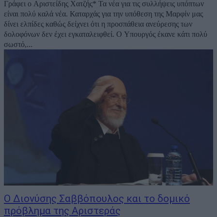
Γράφει ο Αριστείδης Χατζής* Τα νέα για τις συλλήψεις υπόπτων
είναι πολύ καλά νέα. Καταρχάς για την υπόθεση της Μαρφίν μας
δίνει ελπίδες καθώς δείχνει ότι η προσπάθεια ανεύρεσης των
δολοφόνων δεν έχει εγκαταλειφθεί. Ο Υπουργός έκανε κάτι πολύ
σωστό,...
Ο Διονύσης Σαββόπουλος και το δομικό
πρόβλημα της Αριστεράς