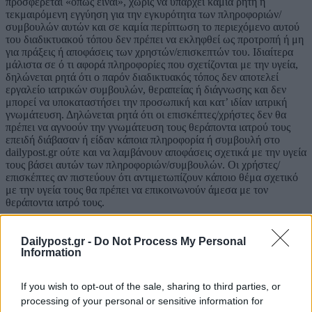
προσφέρεται «όπως είναι», χωρίς να υπάρχει καμία ρητή ή
τεκμαιρόμενη εγγύηση για την εγκυρότητα των πληροφοριών/
συμβουλών αυτών και σε καμία περίπτωση το περιεχόμενο αυτού
του διαδικτυακού τόπου δεν πρέπει να εκληφθεί ως προτροπή ή μη
για πράξεις ή αποφάσεις των χρηστών/επισκεπτών του. Ιδιαίτερα
μάλιστα σε ό τι αφορά πληροφορίες που σχετίζονται με την υγεία,
δηλώνεται ρητά ότι ο παρόν διαδικτυακός τόπος δεν αποτελεί
εργαλείο ιατρικών συμβουλών, θεραπείας ή διάγνωσης και δεν
μπορεί να υποκαταστήσει την προσωπική και κατ’ ιδίαν ιατρική
γνωμάτευση. Δηλώνεται ρητά ότι οι επισκέπτες/χρήστες δεν θα
πρέπει να αγνοούν την γνωμάτευση τους θεράποντα ιατρού τους
επειδή διάβασαν ή είδαν κάποια πληροφορία ή συμβουλή στο
dailypost.gr ούτε και να λαμβάνουν αποφάσεις σχετικά με την υγεία
τους βάσει αυτών των πληροφοριών/συμβουλών. Οι χρήστες/
επισκέπτες αν πιστεύουν ότι αντιμετωπίζουν κάποιο θέμα σχετικό
με την υγεία τους θα πρέπει να επικοινωνούν άμεσα με τον
θεράποντα ιατρό τους.
ΔΙΑΤΥΠΩΣΗ ΑΠΟΨΕΩΝ ΧΡΗΣΤΩΝ/ΕΠΙΣΚΕΠΤΩΝ
Το dailypost.gr δίνει τη δυνατότητα στους χρήστες/επισκέπτες του
Dailypost.gr -
Do Not Process My Personal
να διατυπώσουν την άποψη τους σε θέματα γύρω από το
Information
περιεχόμενο του ή/και επικαιρότητας. Τα σχόλια των επισκεπτών/
χρηστών αντικατοπτρίζουν τις προσωπικές τους απόψεις και σε
If you wish to opt-out of the sale, sharing to third parties, or
καμία περίπτωση δεν μπορεί να θεωρηθεί ότι το dailypost.gr
ενστερνίζεται ή συμφωνεί με τις απόψεις αυτές. Οι χρήστες/
processing of your personal or sensitive information for