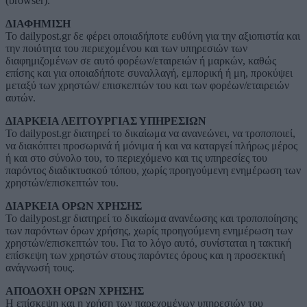
(browser).
ΔΙΑΦΗΜΙΣΗ
To dailypost.gr δε φέρει οποιαδήποτε ευθύνη για την αξιοπιστία και
την ποιότητα του περιεχομένου και των υπηρεσιών των
διαφημιζομένων σε αυτό φορέων/εταιρειών ή μαρκών, καθώς
επίσης και για οποιαδήποτε συναλλαγή, εμπορική ή μη, προκύψει
μεταξύ των χρηστών/ επισκεπτών του και των φορέων/εταιρειών
αυτών.
ΔΙΑΡΚΕΙΑ ΛΕΙΤΟΥΡΓΙΑΣ ΥΠΗΡΕΣΙΩΝ
Το dailypost.gr διατηρεί το δικαίωμα να ανανεώνει, να τροποποιεί,
να διακόπτει προσωρινά ή μόνιμα ή και να καταργεί πλήρως μέρος
ή και στο σύνολο του, το περιεχόμενο και τις υπηρεσίες του
παρόντος διαδικτυακού τόπου, χωρίς προηγούμενη ενημέρωση των
χρηστών/επισκεπτών του.
ΔΙΑΡΚΕΙΑ ΟΡΩΝ ΧΡΗΣΗΣ
Το dailypost.gr διατηρεί το δικαίωμα ανανέωσης και τροποποίησης
των παρόντων όρων χρήσης, χωρίς προηγούμενη ενημέρωση των
χρηστών/επισκεπτών του. Για το λόγο αυτό, συνίσταται η τακτική
επίσκεψη των χρηστών στους παρόντες όρους και η προσεκτική
ανάγνωσή τους.
ΑΠΟΔΟΧΗ ΟΡΩΝ ΧΡΗΣΗΣ
Η επίσκεψη και η χρήση των παρεχομένων υπηρεσιών του