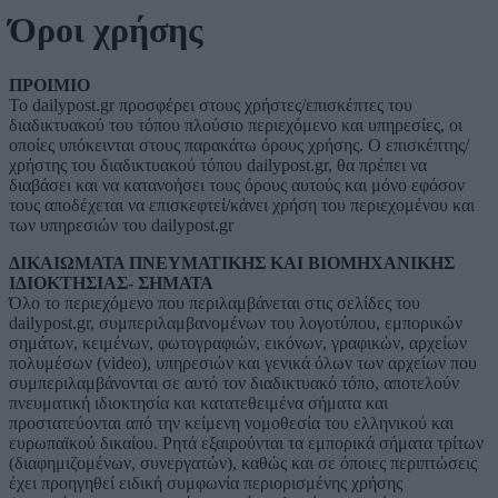
Όροι χρήσης
ΠΡΟΙΜΙΟ
Το dailypost.gr προσφέρει στους χρήστες/επισκέπτες του
διαδικτυακού του τόπου πλούσιο περιεχόμενο και υπηρεσίες, οι
οποίες υπόκεινται στους παρακάτω όρους χρήσης. Ο επισκέπτης/
χρήστης του διαδικτυακού τόπου dailypost.gr, θα πρέπει να
διαβάσει και να κατανοήσει τους όρους αυτούς και μόνο εφόσον
τους αποδέχεται να επισκεφτεί/κάνει χρήση του περιεχομένου και
των υπηρεσιών του dailypost.gr
ΔΙΚΑΙΩΜΑΤΑ ΠΝΕΥΜΑΤΙΚΗΣ ΚΑΙ ΒΙΟΜΗΧΑΝΙΚΗΣ
ΙΔΙΟΚΤΗΣΙΑΣ- ΣΗΜΑΤΑ
Όλο το περιεχόμενο που περιλαμβάνεται στις σελίδες του
dailypost.gr, συμπεριλαμβανομένων του λογοτύπου, εμπορικών
σημάτων, κειμένων, φωτογραφιών, εικόνων, γραφικών, αρχείων
πολυμέσων (video), υπηρεσιών και γενικά όλων των αρχείων που
συμπεριλαμβάνονται σε αυτό τον διαδικτυακό τόπο, αποτελούν
πνευματική ιδιοκτησία και κατατεθειμένα σήματα και
προστατεύονται από την κείμενη νομοθεσία του ελληνικού και
ευρωπαϊκού δικαίου. Ρητά εξαιρούνται τα εμπορικά σήματα τρίτων
(διαφημιζομένων, συνεργατών), καθώς και σε όποιες περιπτώσεις
έχει προηγηθεί ειδική συμφωνία περιορισμένης χρήσης