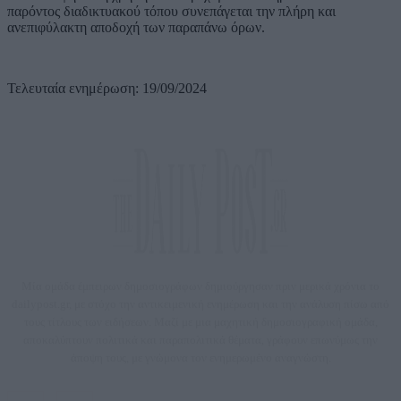
παρόντος διαδικτυακού τόπου συνεπάγεται την πλήρη και
ανεπιφύλακτη αποδοχή των παραπάνω όρων.
Τελευταία ενημέρωση: 19/09/2024
Μία ομάδα έμπειρων δημοσιογράφων δημιούργησαν πριν μερικά χρόνια το
dailypost.gr, με στόχο την αντικειμενική ενημέρωση και την ανάλυση πίσω από
τους τίτλους των ειδήσεων. Μαζί με μια μαχητική δημοσιογραφική ομάδα,
αποκαλύπτουν πολιτικά και παραπολιτικά θέματα, γράφουν επωνύμως την
άποψη τους, με γνώμονα τον ενημερωμένο αναγνώστη.