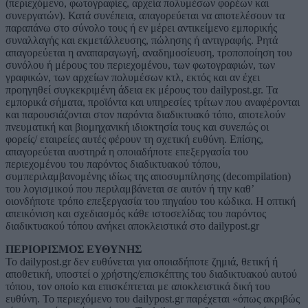
(περιεχόμενο, φωτογραφίες, αρχεία πολυμέσων φορέων και
συνεργατών). Κατά συνέπεια, απαγορεύεται να αποτελέσουν τα
παραπάνω στο σύνολο τους ή εν μέρει αντικείμενο εμπορικής
συναλλαγής και εκμετάλλευσης, πώλησης ή αντιγραφής. Ρητά
απαγορεύεται η αναπαραγωγή, αναδημοσίευση, τροποποίηση του
συνόλου ή μέρους του περιεχομένου, των φωτογραφιών, των
γραφικών, των αρχείων πολυμέσων κτλ, εκτός και αν έχει
προηγηθεί συγκεκριμένη άδεια εκ μέρους του dailypost.gr. Τα
εμπορικά σήματα, προϊόντα και υπηρεσίες τρίτων που αναφέρονται
και παρουσιάζονται στον παρόντα διαδικτυακό τόπο, αποτελούν
πνευματική και βιομηχανική ιδιοκτησία τους και συνεπώς οι
φορείς/ εταιρείες αυτές φέρουν τη σχετική ευθύνη. Επίσης,
απαγορεύεται αυστηρά η οποιαδήποτε επεξεργασία του
περιεχομένου του παρόντος διαδικτυακού τόπου,
συμπεριλαμβανομένης ιδίως της αποσυμπίλησης (decompilation)
του λογισμικού που περιλαμβάνεται σε αυτόν ή την καθ’
οιονδήποτε τρόπο επεξεργασία του πηγαίου του κώδικα. Η οπτική
απεικόνιση και σχεδιασμός κάθε ιστοσελίδας του παρόντος
διαδικτυακού τόπου ανήκει αποκλειστικά στο dailypost.gr
ΠΕΡΙΟΡΙΣΜΟΣ ΕΥΘΥΝΗΣ
Το dailypost.gr δεν ευθύνεται για οποιαδήποτε ζημιά, θετική ή
αποθετική, υποστεί ο χρήστης/επισκέπτης του διαδικτυακού αυτού
τόπου, τον οποίο και επισκέπτεται με αποκλειστικά δική του
ευθύνη. Το περιεχόμενο του dailypost.gr παρέχεται «όπως ακριβώς