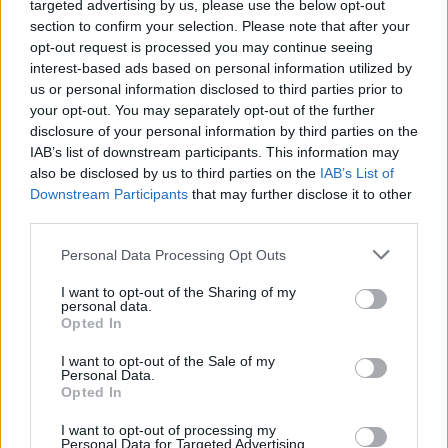
επισκέπτες οφείλουν να ακολουθούν τους κανόνες κοινωνικής
targeted advertising by us, please use the below opt-out
ευπρέπειας και να μην προβαίνουν σε ανήθικες ή υβριστικές
section to confirm your selection. Please note that after your
διατυπώσεις. Το dailypost.gr διατηρεί το δικαίωμα να μην
opt-out request is processed you may continue seeing
επιτρέψει κάποια ανάρτηση ή να την αποσύρει εφόσον δε συνάδει
interest-based ads based on personal information utilized by
με τους παραπάνω κανόνες ή θεωρηθεί ότι προσβάλλει, διαβάλλει
us or personal information disclosed to third parties prior to
ή δυσφημεί οποιοδήποτε φυσικό πρόσωπο, φορέα ή μάρκα.
your opt-out. You may separately opt-out of the further
Απαγορεύεται η με οποιοδήποτε τρόπο διαταραχή των συζητήσεων
disclosure of your personal information by third parties on the
ή άλλης μορφής επικοινωνιών που γίνονται σε αληθινό χρόνο, με
IAB’s list of downstream participants. This information may
την αποστολή επαναληπτικών ή/και ανούσιων μηνυμάτων
also be disclosed by us to third parties on the
IAB’s List of
(flooding). Αντίστοιχα, απαγορεύεται η αποστολή
Downstream Participants
that may further disclose it to other
επαναλαμβανόμενων, ενοχλητικών, συνειδητά υπέρογκων ή
third parties.
ανούσιων μηνυμάτων ή ping packets σε υπηρεσίες μη πραγματικού
χρόνου (όπως email και sms) που σκοπεύουν στην επιβάρυνση των
συστημάτων του παρόντος διαδικτυακού τόπου (bombing,
Personal Data Processing Opt Outs
spamming). Σε οποιαδήποτε τέτοια περίπτωση το dailypost.gr
διατηρεί το δικαίωμα να εκδιώξει άμεσα τον διαταράσσοντα από
I want to opt-out of the Sharing of my
την επικοινωνιακή πλατφόρμα έως και να τον αποκλείσει οριστικά
personal data.
Opted In
από κάθε προσφερόμενη υπηρεσία, διατηρώντας κάθε επιφύλαξη
για κάθε ζημία που τυχόν υποστεί από τέτοια συμπεριφορά.
Απαγορεύεται ρητά η χρήση οποιασδήποτε υπηρεσίας του
I want to opt-out of the Sale of my
Personal Data.
Ιστότοπου για οποιονδήποτε άλλο σκοπό εκτός από προσωπικό.
Opted In
Ενδεικτικά, απαγορεύεται απολύτως η εκμετάλλευση των
επικοινωνιακών και λοιπών υπηρεσιών του διαδικτυακού τόπου για
I want to opt-out of processing my
προώθηση εμπορικών μηνυμάτων πάσης φύσεως,
Personal Data for Targeted Advertising.