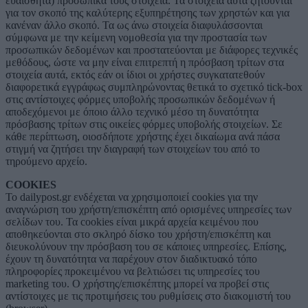
ευαίσθητα) προσωπικά τους στοιχεία. Τα στοιχεία αυτά ζητούνται
για τον σκοπό της καλύτερης εξυπηρέτησης των χρηστών και για
κανέναν άλλο σκοπό. Τα ως άνω στοιχεία διαφυλάσσονται
σύμφωνα με την κείμενη νομοθεσία για την προστασία των
προσωπικών δεδομένων και προστατεύονται με διάφορες τεχνικές
μεθόδους, ώστε να μην είναι επιτρεπτή η πρόσβαση τρίτων στα
στοιχεία αυτά, εκτός εάν οι ίδιοι οι χρήστες συγκατατεθούν
διαφορετικά εγγράφως συμπληρώνοντας θετικά το σχετικό tick-box
στις αντίστοιχες φόρμες υποβολής προσωπικών δεδομένων ή
αποδεχόμενοι με όποιο άλλο τεχνικό μέσο τη δυνατότητα
πρόσβασης τρίτων στις οικείες φόρμες υποβολής στοιχείων. Σε
κάθε περίπτωση, οιοσδήποτε χρήστης έχει δικαίωμα ανά πάσα
στιγμή να ζητήσει την διαγραφή των στοιχείων του από το
τηρούμενο αρχείο.
COOKIES
Το dailypost.gr ενδέχεται να χρησιμοποιεί cookies για την
αναγνώριση του χρήστη/επισκέπτη από ορισμένες υπηρεσίες των
σελίδων του. Τα cookies είναι μικρά αρχεία κειμένου που
αποθηκεύονται στο σκληρό δίσκο του χρήστη/επισκέπτη και
διευκολύνουν την πρόσβαση του σε κάποιες υπηρεσίες. Επίσης,
έχουν τη δυνατότητα να παρέχουν στον διαδικτυακό τόπο
πληροφορίες προκειμένου να βελτιώσει τις υπηρεσίες του
marketing του. Ο χρήστης/επισκέπτης μπορεί να προβεί στις
αντίστοιχες με τις προτιμήσεις του ρυθμίσεις στο διακομιστή του