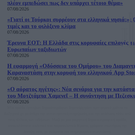
πλέον εμπεδώσει πως δεν υπάρχει τέτοιο θέμα»
07/08/2026
«Γιατί οι Τούρκοι συρρέουν στα ελληνικά νησιά;»: 
τιμές και το φιλόξενο κλίμα
07/08/2026
Έρευνα ΕΟΤ: Η Ελλάδα στις κορυφαίες επιλογές τ
Ευρωπαίων ταξιδιωτών
07/08/2026
Η εφαρμογή «Οδύσσεια του Ομήρου» του Διαμαντ
Καραναστάση στην κορυφή του ελληνικού App Sto
07/08/2026
«Ο αόρατος ηγέτης»: Νέα σενάρια για την κατάστ
του Μοτζτάμπα Χαμενεΐ – Η συνάντηση με Πεζεσκ
07/08/2026
Μία ομάδα έμπειρων δημοσιογράφων δημιούργησαν πριν μερικά χρόνια το
dailypost.gr, με στόχο την αντικειμενική ενημέρωση και την ανάλυση πίσω από
τους τίτλους των ειδήσεων. Μαζί με μια μαχητική δημοσιογραφική ομάδα,
αποκαλύπτουν πολιτικά και παραπολιτικά θέματα, γράφουν επωνύμως την
άποψη τους, με γνώμονα τον ενημερωμένο αναγνώστη.