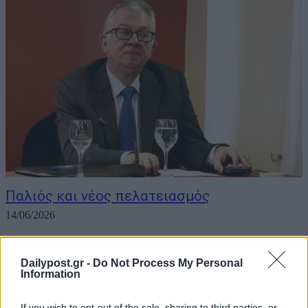
Παλιός και νέος πελατειασμός
14/06/2026
✍️Ο Δρ. Παναγιώτης Καρκατσούλης Η εξελισσόμενη υπόθεση
διαφθοράς στην πολεοδομία έχει ιδιαίτερη σημασία για όσους
Dailypost.gr -
Do Not Process My Personal
διοικητικούς επιστήμονες και δημοσιολογούντες ασχολούνται και
Information
προβληματίζονται με τα ζητήματα οργάνωσης και λειτουργίας του
κράτους. Ο λόγος γι’ αυτό είναι ότι έχουμε μια ισχυρή απόδειξη
If you wish to opt-out of the sale, sharing to third parties, or