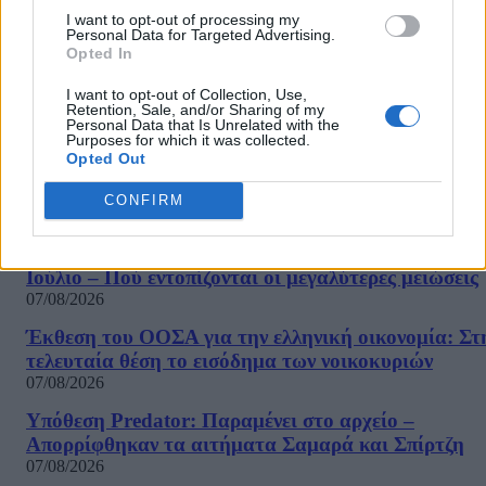
απευθύνονται σε διαφορετικά ακροατήρια, έχουν παραδόξως ένα
I want to opt-out of processing my
κοινό στοιχείο: την επίκληση στον...
Personal Data for Targeted Advertising.
Opted In
1
2
3
...
75
Σελίδα 1 από 75
I want to opt-out of Collection, Use,
Retention, Sale, and/or Sharing of my
Personal Data that Is Unrelated with the
Purposes for which it was collected.
Opted Out
ΡΟΗ ΕΙΔΗΣΕΩΝ
CONFIRM
ΕΛΣΤΑΤ: Στο 3,4% υποχώρησε ο πληθωρισμός τον
Ιούλιο – Πού εντοπίζονται οι μεγαλύτερες μειώσεις
07/08/2026
Έκθεση του ΟΟΣΑ για την ελληνική οικονομία: Στ
τελευταία θέση το εισόδημα των νοικοκυριών
07/08/2026
Υπόθεση Predator: Παραμένει στο αρχείο –
Απορρίφθηκαν τα αιτήματα Σαμαρά και Σπίρτζη
07/08/2026