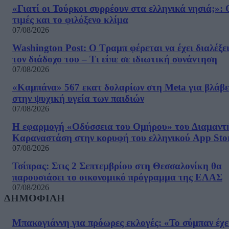
«Γιατί οι Τούρκοι συρρέουν στα ελληνικά νησιά;»: 
τιμές και το φιλόξενο κλίμα
07/08/2026
Washington Post: Ο Τραμπ φέρεται να έχει διαλέξε
τον διάδοχο του – Τι είπε σε ιδιωτική συνάντηση
07/08/2026
«Καμπάνα» 567 εκατ δολαρίων στη Meta για βλάβε
στην ψυχική υγεία των παιδιών
07/08/2026
Η εφαρμογή «Οδύσσεια του Ομήρου» του Διαμαντ
Καραναστάση στην κορυφή του ελληνικού App Sto
07/08/2026
Τσίπρας: Στις 2 Σεπτεμβρίου στη Θεσσαλονίκη θα
παρουσιάσει το οικονομικό πρόγραμμα της ΕΛΑΣ
07/08/2026
ΔΗΜΟΦΙΛΗ
Μπακογιάννη για πρόωρες εκλογές: «Το σύμπαν έχε