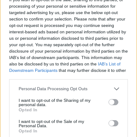
του...
processing of your personal or sensitive information for
targeted advertising by us, please use the below opt-out
section to confirm your selection. Please note that after your
opt-out request is processed you may continue seeing
interest-based ads based on personal information utilized by
us or personal information disclosed to third parties prior to
your opt-out. You may separately opt-out of the further
disclosure of your personal information by third parties on the
IAB’s list of downstream participants. This information may
also be disclosed by us to third parties on the
IAB’s List of
Downstream Participants
that may further disclose it to other
third parties.
Personal Data Processing Opt Outs
Τι κοινό έχουν Τσίπρας και Καρυστιανού;
I want to opt-out of the Sharing of my
personal data.
04/06/2026
Opted In
Τα δύο νέα κόμματα, το ΕΛ.Α.Σ από τον Αλέξη Τσίπρα και η
I want to opt-out of the Sale of my
Personal Data.
«Ελπίδα για τη Δημοκρατία» από την Μαρία Καρυστιανού, παρότι
Opted In
προέρχονται από διαφορετικούς ιδεολογικούς χώρους και