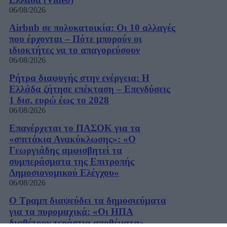
06/08/2026
Airbnb σε πολυκατοικία: Οι 10 αλλαγές
που έρχονται – Πότε μπορούν οι
ιδιοκτήτες να το απαγορεύσουν
06/08/2026
Ρήτρα διαφυγής στην ενέργεια: Η
Ελλάδα ζήτησε επέκταση – Επενδύσεις
1 δισ. ευρώ έως το 2028
06/08/2026
Επανέρχεται το ΠΑΣΟΚ για τα
«σπιτάκια Ανακύκλωσης»: «Ο
Γεωργιάδης αμφισβητεί τα
συμπεράσματα της Επιτροπής
Δημοσιονομικού Ελέγχου»
06/08/2026
Ο Τραμπ διαψεύδει τα δημοσιεύματα
για τα πυρομαχικά: «Οι ΗΠΑ
διαθέτουν τεράστια αποθέματα» –