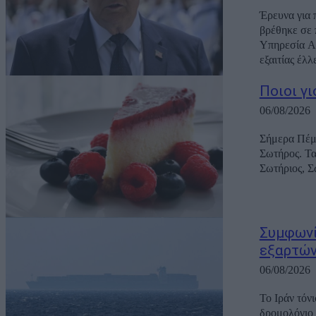
Έρευνα για 
βρέθηκε σε 
Υπηρεσία Α
εξαιτίας έλλ
Ποιοι γ
06/08/2026
Σήμερα Πέμπ
Σωτήρος. Τα ονόματα που γι
Συμφωνί
εξαρτών
06/08/2026
Το Ιράν τόν
δρομολόγιο 