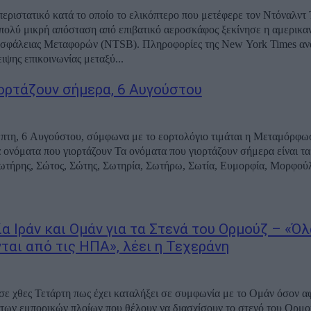
περιστατικό κατά το οποίο το ελικόπτερο που μετέφερε τον Ντόναλντ
πολύ μικρή απόσταση από επιβατικό αεροσκάφος ξεκίνησε η αμερικα
σφάλειας Μεταφορών (NTSB). Πληροφορίες της New York Times αν
ειψης επικοινωνίας μεταξύ...
ιορτάζουν σήμερα, 6 Αυγούστου
τη, 6 Αυγούστου, σύμφωνα με το εορτολόγιο τιμάται η Μεταμόρφωσ
ορτάζουν Τα ονόματα που γιορτάζουν σήμερα είναι τα εξής:
α Ιράν και Ομάν για τα Στενά του Ορμούζ – «Όλ
ται από τις ΗΠΑ», λέει η Τεχεράνη
ισε χθες Τετάρτη πως έχει καταλήξει σε συμφωνία με το Ομάν όσον α
των εμπορικών πλοίων που θέλουν να διασχίσουν το στενό του Ορμο