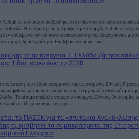
 οι ιδιοκτήτες να το απαγορεύσουν
α Airbnb σε πολυκατοικία βρέθηκε στο επίκεντρο σε πρόσφατη απόφ
υ Αθηνών. Η απόφαση που απέρριψε τη λειτουργία Airbnb σε συγκε
α δεν καθιερώνει γενικό κανόνα απαγόρευσης της βραχυχρόνιας μίσθ
νει νόμιμη δραστηριότητα. Επιβεβαιώνει όμως πως...
ιαφυγής στην ενέργεια: Η Ελλάδα ζήτησε επέκ
εις 1 δισ. ευρώ έως το 2028
την επέκταση του πεδίου εφαρμογής της υφιστάμενης Εθνικής Ρήτρας 
περιληφθούν μέτρα που ενισχύουν την ενεργειακή ανθεκτικότητα της
λλάδα. Το αίτημα υπέβαλε σήμερα ο υπουργός Εθνικής Οικονομίας κ
 Κυριάκος Πιερρακάκης προς την...
εται το ΠΑΣΟΚ για τα «σπιτάκια Ανακύκλωσης»
δης αμφισβητεί τα συμπεράσματα της Επιτρο
νομικού Ελέγχου»