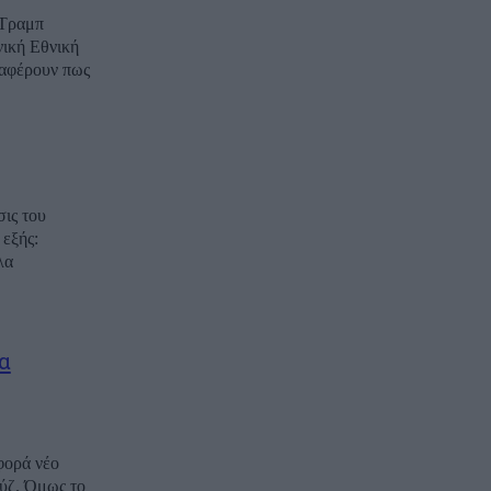
 Τραμπ
νική Εθνική
αφέρουν πως
ις του
Σωτήριος, Σωτήρης, Σώτος, Σώτης, Σωτηρία, Σωτήρω, Σωτία, Ευμορφία, Μορφούλα
α
φορά νέο
ύζ. Όμως το