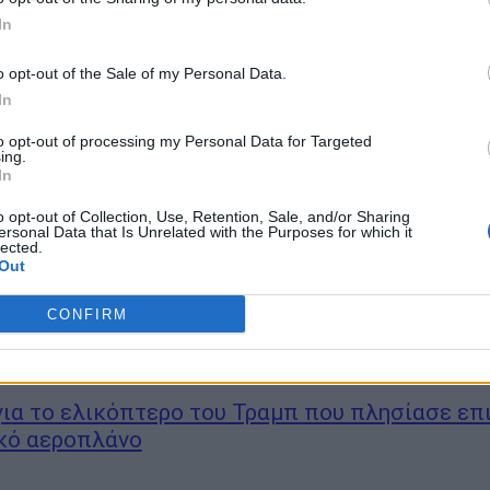
In
κό ρόλο που θα μπορούσε να διαδραματίσει ο Ντόναλντ Τραμπ στο ζ
o opt-out of the Sale of my Personal Data.
 των Γλυπτών του Παρθενώνα στην Ελλάδα υπογραμμίζουν ο Άδωνις
αντίνος Κυρανάκης, σε συνέντευξή τους στο αμερικανικό μέσο Breit
In
αμπ...
to opt-out of processing my Personal Data for Targeted
ing.
ύρου για καλώδιο Ελλάδας-Κύπρου: «Ψήφος
In
σύνης η είσοδος της Meridiam – Δεν αποδεχό
o opt-out of Collection, Use, Retention, Sale, and/or Sharing
για το έργο»
ersonal Data that Is Unrelated with the Purposes for which it
lected.
Out
ήφο εμπιστοσύνης στο έργο της ηλεκτρικής διασύνδεσης Ελλάδας – 
CONFIRM
α Κύπρου – Ισραήλ χαρακτήρισε ο υπουργός Περιβάλλοντος και Ενέρ
 την ένταξη της γαλλικής επενδυτικής εταιρείας Meridiam στην κοιν
Sea...
για το ελικόπτερο του Τραμπ που πλησίασε επ
κό αεροπλάνο