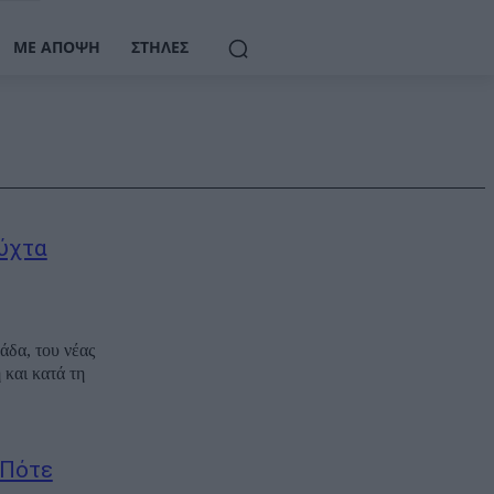
ΜΕ ΆΠΟΨΗ
ΣΤΉΛΕΣ
νύχτα
άδα, του νέας
 και κατά τη
 Πότε