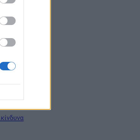
ήτημα της
 Γεωργιάδης
bart News. «Ο
μαστε
Κύπρου και
γειας Σταύρος
οπραξία του
ικίνδυνα