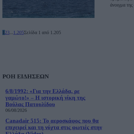
άνοιγμα της 
1
2
3
...
1.205
Σελίδα 1 από 1.205
ΡΟΗ ΕΙΔΗΣΕΩΝ
6/8/1992: «Για την Ελλάδα, ρε
γαμώτο!» – Η ιστορική νίκη της
Βούλας Πατουλίδου
06/08/2026
Canadair 515: Το αεροσκάφος που θα
επιχειρεί και τη νύχτα στις φωτιές στην
Ελλάδα (Video)