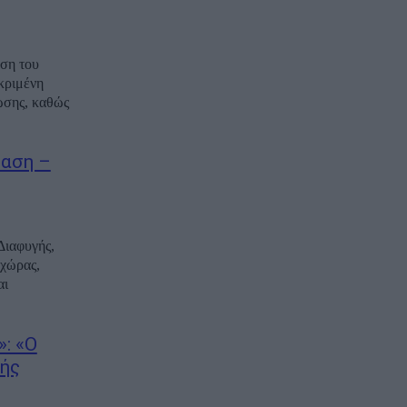
αση του
κριμένη
ωσης, καθώς
ταση –
Διαφυγής,
 χώρας,
αι
: «Ο
πής