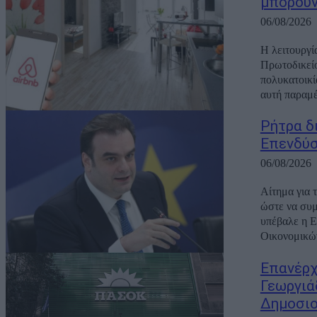
μπορούν
06/08/2026
Η λειτουργί
Πρωτοδικείο
πολυκατοικί
αυτή παραμέ
Ρήτρα δ
Επενδύσ
06/08/2026
Αίτημα για 
ώστε να συμ
υπέβαλε η Ε
Οικονομικών
Επανέρχ
Γεωργιά
Δημοσιο