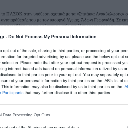
 το ΠΑΣΟΚ στην υπόθεση σχετικά με τα «Σπιτάκια Ανακύκλωσης» σ
ς αντιπαράθεσής του με τον υπουργό Υγείας, Άδωνι Γεωργιάδη. Σε ε
ποία παραθέτει και τους ηλεκτρονικούς συνδέσμους για τα έγγραφα στ
ο...
gr -
Do Not Process My Personal Information
 διαψεύδει τα δημοσιεύματα για τα πυρομαχικά
θέτουν τεράστια αποθέματα» – Απειλεί με φυ
to opt-out of the sale, sharing to third parties, or processing of your per
formation for targeted advertising by us, please use the below opt-out s
ιλούν για ελλείψεις
r selection. Please note that after your opt-out request is processed y
eing interest-based ads based on personal information utilized by us or
disclosed to third parties prior to your opt-out. You may separately opt-
Τραμπ διέψευσε μέσω ανάρτησής του στο Truth Social δημοσίευμα τ
losure of your personal information by third parties on the IAB’s list of
Post, σύμφωνα με το οποίο τα πυραυλικά αποθέματα του Πενταγώνου
. This information may also be disclosed by us to third parties on the
IA
ι. Σε ανάρτησή του στην πλατφόρμα Truth Social, ο Τραμπ ανέφερε ό
Participants
that may further disclose it to other third parties.
μαζικά αποθέματα...
δης-Κυρανάκης για τα Γλυπτά του Παρθενώνα 
t: «Ο Τραμπ θα μπορούσε να ασκήσει πίεση στη
l Data Processing Opt Outs
κή κυβέρνηση»
o opt-out of the Sharing of my personal data.