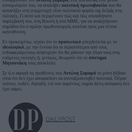
συνομιλητών του, να αναλάβει
πολιτική πρωτοβουλία
που θα
καταλήξει στη συμμετοχή νέου πολιτικού φορέα της δεξιάς στις
εκλογές. Γι αυτό και περιμένουν πώς και πώς οποιαδήποτε
παρέμβασή του, στη Βουλή ή στα ΜΜΕ, για να αναζητήσουν
σημάδια ότι ο πρώην πρωθυπουργός κινείται προς μια τέτοια
κατεύθυνση.
Εν προκειμένω, ισχύει ότι το
προσωπικό
μπερδεύεται με το
ιδεολογικό
, με την έννοια ότι οι περισσότεροι από τους
ενδιαφερόμενους ανησυχούν ότι θα χάσουν την έδρα τους στις
επόμενες εκλογές ή, γενικώς, θεωρούν ότι το
σύστημα
Μητσοτάκη
τους αποκλείει.
Σε ό,τι αφορά τις προθέσεις του
Αντώνη Σαμαρά
το μόνο βέβαιο
είναι ότι δεν έχει αποφασίσει να συνταξιοδοτηθεί πολιτικά. Πέραν
τούτου, ουδέν, δηλαδή, επί του παρόντος, καμία άλλη απόφαση δεν
έχει πάρει.
DAILYPOST