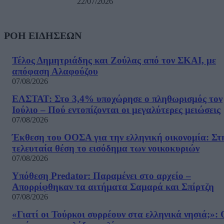
22/07/2026
ΡΟΗ ΕΙΔΗΣΕΩΝ
Τέλος Δημητριάδης και Ζούλας από τον ΣΚΑΙ, με
απόφαση Αλαφούζου
07/08/2026
ΕΛΣΤΑΤ: Στο 3,4% υποχώρησε ο πληθωρισμός τον
Ιούλιο – Πού εντοπίζονται οι μεγαλύτερες μειώσεις
07/08/2026
Έκθεση του ΟΟΣΑ για την ελληνική οικονομία: Στ
τελευταία θέση το εισόδημα των νοικοκυριών
07/08/2026
Υπόθεση Predator: Παραμένει στο αρχείο –
Απορρίφθηκαν τα αιτήματα Σαμαρά και Σπίρτζη
07/08/2026
«Γιατί οι Τούρκοι συρρέουν στα ελληνικά νησιά;»: 