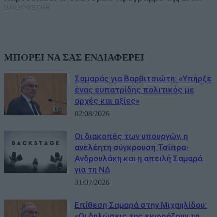
ΜΠΟΡΕΙ ΝΑ ΣΑΣ ΕΝΔΙΑΦΕΡΕΙ
Σαμαράς για Βαρβιτσιώτη: «Υπήρξε
ένας ευπατρίδης πολιτικός με
αρχές και αξίες»
02/08/2026
Οι διακοπές των υπουργών, η
ανελέητη σύγκρουση Τσίπρα-
Ανδρουλάκη και η απειλή Σαμαρά
για τη ΝΔ
31/07/2026
Eπίθεση Σαμαρά στην Μιχαηλίδου:
«Οι δηλώσεις της εκφράζουν τη