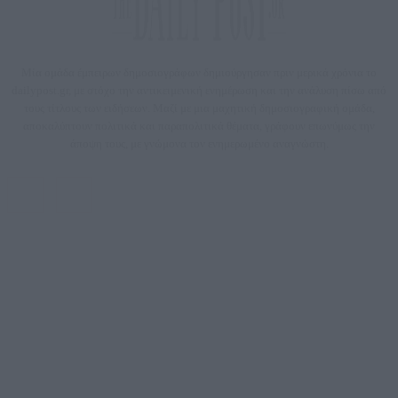
Μία ομάδα έμπειρων δημοσιογράφων δημιούργησαν πριν μερικά χρόνια το
dailypost.gr, με στόχο την αντικειμενική ενημέρωση και την ανάλυση πίσω από
τους τίτλους των ειδήσεων. Μαζί με μια μαχητική δημοσιογραφική ομάδα,
αποκαλύπτουν πολιτικά και παραπολιτικά θέματα, γράφουν επωνύμως την
άποψη τους, με γνώμονα τον ενημερωμένο αναγνώστη.
DAILYPOST.GR – ΤΑΥΤΌΤΗΤΑ
Ιδιοκτήτρια εταιρεία: «ΝΟΗΣΙΣ ΙΚΕ»
Έδρα: Δήμος Αμαρουσίου Αττικής, Αγ. Αθανασίου αρ. 21, Τ.Κ. 15125
ΑΦΜ: 801093076, Δ.Ο.Υ.: ΚΕΦΟΔΕ ΑΤΤΙΚΗΣ, E-mail: press@dailypost.gr, Τηλ.
επικοινωνίας: 2108066997
Νόμιμος Εκπρόσωπος: Ζαχαρός Σταμάτης
Μέτοχοι: Ζαχαρός Σταμάτης, Κουβαράς Γεώργιος, ΥΠΗΡΕΣΙΕΣ ΠΡΟΗΓΜΕΝΗΣ
ΤΕΧΝΟΛΟΓΙΑΣ ΠΑΡΑΓΩΓΗΣ ΟΠΤΙΚΟΑΚΟΥΣΤΙΚΩΝ ΜΕΣΩΝ ΜΕΛΕΤΩΝ ΚΑΙ