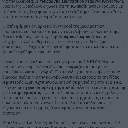
για την
Κλαυδία
. Η
τομεάρχης Πολιτισμού Μαρίνα Κοντοτόλη
,
βουλευτής Τρικάλων, δήλωσε ότι “η
Κλαυδία
άνοιξε δρόμους με
τη δύναμη της Τέχνης και της νέας γενιάς” σημειώνοντας ότι “δεν
άφησε κανέναν ασυγκίνητο” και τα σχετικά.
Η στήλη έμαθε ότι αρκετοί σύντροφοί της ξαφνιάστηκαν
δυσάρεστα και δυσκολεύτηκαν να καταλάβουν το σκεπτικό της.
Απευθύνθηκαν, μάλιστα, στην
Κουμουνδούρου
ζητώντας
εξηγήσεις αλλά το θέμα δεν είχε συνέχεια γιατί δεν πήρε
διαστάσεις – ελάχιστοι το παρατήρησαν και το σχολίασαν, οπότε η
ζημιά θεωρήθηκε περιορισμένη.
Γενικά, στους κύκλους του πρώην κραταιού
ΣΥΡΙΖΑ
γίνεται
σούσουρο για αρκετά στελέχη που εκφράζονται με τρόπο
ασυνήθιστο για τον “
χώρο
“. Για παράδειγμα, στη στήλη έφτασαν
διάφορα σχόλια για την κοινοβουλευτικής εκπρόσωπο της
Νέας
Αριστεράς Έφη Αχτσιόγλου
, επειδή σε βίντεό της στο
Tik Tok,
δείχνοντας τη
φουσκωμένη της κοιλιά
, λέει ότι έκανε το χρέος της
για το
δημογραφικό
, ενώ σε τηλεοπτική της συνέντευξη μιλά για
τη σημασία που έχει η φυσική παρουσία της μητέρας κοντά στο
παιδί στα πρώτα του χρόνια. Σωστά όλα αυτά αλλά σπανίως
λέγονται από στελέχη της
Αριστεράς
και γι αυτό κάνουν
εντύπωση.
Σε άλλα νέα: Βουλευτές, πολιτευτές και πρώην υπουργοί της ΝΔ
ενθαρρύνουν τον
Αντώνη Σαμαρά
, είτε απευθείας είτε μέσω