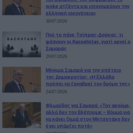
woke ατζέντα και υπονομεύουν την
ελληνική οικογένεια»
30/07/2026
Πού το πάνε Τσίπρας-Δούκας, τι
ψάχνουν οι Kasselistas, γιατί αργεί ο
Σαμαράς
29/07/2026
Μήνυμα Σαμαρά για την επέτειο
της Δημοκρατίας: «Η Ελλάδα
πρέπει να ξαναβρεί τον δρόμο της»
24/07/2026
Φλωρίδης για Σαμαρά: «Τον ακούμε,
αλλά δεν τον βλέπουμε – Κόμμα για
να κάνει ζημιά στον Μητσοτάκη δεν
έχει υπάρξει ποτέ»