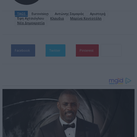
TAGS
Eurovision
Αντώνης Σαμαράς
Αριστερά
Έφη Αχτσιόγλου
Κλαυδια
Μαρίνα Κοντοτόλη
Νέα Δημοκρατία
Facebook
Twitter
Pinterest