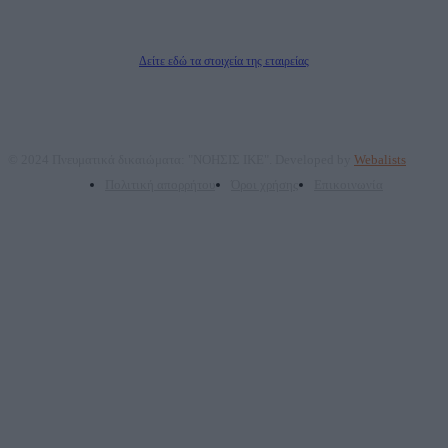
ΠΑΡΟΧΗΣ ΥΠΗΡΕΣΙΩΝ PLD PLUS ΑΝΩΝ ΕΤΑΙΡΙΑ
Δικαιούχος του ονόματος τομέα (dailypost.gr): ΝΟΗΣΙΣ ΙΚΕ
Διευθυντής/Διαχειριστής: Ζαχαρός Σταμάτης
Διευθυντής Σύνταξης: Ρενάτο Λέκκα
Δείτε εδώ τα στοιχεία της εταιρείας
© 2024 Πνευματικά δικαιώματα: "ΝΟΗΣΙΣ ΙΚΕ". Developed by
Webalists
Πολιτική απορρήτου
Όροι χρήσης
Επικοινωνία