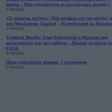
Ιούλιο – Πού εντοπίζονται οι μεγαλύτερες μειώσεις
07/08/2026
«Ο αόρατος ηγέτης»: Νέα σενάρια για την κατάστ
του Μοτζτάμπα Χαμενεΐ – Η συνάντηση με Πεζεσκ
07/08/2026
Υπόθεση Marfin: Στην Εισαγγελία η 46χρονη που
κατηγορείται για την επίθεση – Πέρασε τη νύχτα σ
ΓΑΔΑ
07/08/2026
Ποιοι γιορτάζουν σήμερα, 7 Αυγούστου
07/08/2026
Μία ομάδα έμπειρων δημοσιογράφων δημιούργησαν πριν μερικά χρόνια το
dailypost.gr, με στόχο την αντικειμενική ενημέρωση και την ανάλυση πίσω από
τους τίτλους των ειδήσεων. Μαζί με μια μαχητική δημοσιογραφική ομάδα,
αποκαλύπτουν πολιτικά και παραπολιτικά θέματα, γράφουν επωνύμως την
άποψη τους, με γνώμονα τον ενημερωμένο αναγνώστη.