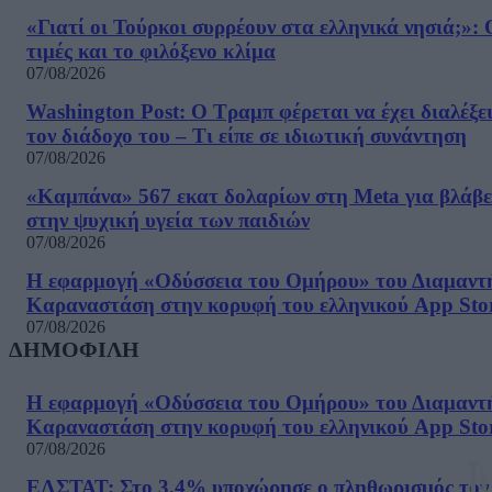
«Γιατί οι Τούρκοι συρρέουν στα ελληνικά νησιά;»: 
τιμές και το φιλόξενο κλίμα
07/08/2026
Washington Post: Ο Τραμπ φέρεται να έχει διαλέξε
τον διάδοχο του – Τι είπε σε ιδιωτική συνάντηση
07/08/2026
«Καμπάνα» 567 εκατ δολαρίων στη Meta για βλάβε
στην ψυχική υγεία των παιδιών
07/08/2026
Η εφαρμογή «Οδύσσεια του Ομήρου» του Διαμαντ
Καραναστάση στην κορυφή του ελληνικού App Sto
07/08/2026
ΔΗΜΟΦΙΛΗ
Η εφαρμογή «Οδύσσεια του Ομήρου» του Διαμαντ
Καραναστάση στην κορυφή του ελληνικού App Sto
07/08/2026
ΕΛΣΤΑΤ: Στο 3,4% υποχώρησε ο πληθωρισμός τον