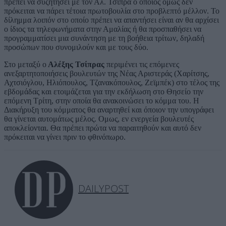
πρέπει να συζητήσει με τον Αλ. Τσίπρα ο οποίος όμως δεν
πρόκειται να πάρει τέτοια πρωτοβουλία στο προβλεπτό μέλλον. Το
δίλημμα λοιπόν στο οποίο πρέπει να απαντήσει είναι αν θα αρχίσει
ο ίδιος τα τηλεφωνήματα στην Αμαλίας ή θα προσπαθήσει να
προγραμματίσει μια συνάντηση με τη βοήθεια τρίτων, δηλαδή
προσώπων που συνομιλούν και με τους δύο.
Στο μεταξύ ο
Αλέξης Τσίπρας
περιμένει τις επόμενες
ανεξαρτητοποιήσεις βουλευτών της Νέας Αριστεράς (Χαρίτσης,
Αχτσιόγλου, Ηλιόπουλος, Τζανακόπουλος, Ζεϊμπέκ) στο τέλος της
εβδομάδας και ετοιμάζεται για την εκδήλωση στο Θησείο την
επόμενη Τρίτη, στην οποία θα ανακοινώσει το κόμμα του. Η
Διακήρυξη του κόμματος θα αναρτηθεί και όποιον την υπογράφει
θα γίνεται αυτομάτως μέλος. Ομως, εν ενεργεία βουλευτές
αποκλείονται. Θα πρέπει πρώτα να παραιτηθούν και αυτό δεν
πρόκειται να γίνει πριν το φθινόπωρο.
DAILYPOST