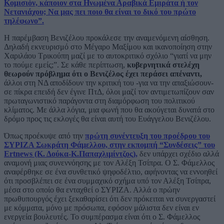
Κομισιόν, κάποιον στα Ηνωμένα Αραβικά Εμιράτα ή τον
Νετανιάχου; Να μας πει ποιο θα είναι το δικό του πρώτο
τηλέφωνο”.
Η παρέμβαση Βενιζέλου προκάλεσε την αναμενόμενη αίσθηση.
Δηλαδή εκνευρισμό στο Μέγαρο Μαξίμου και ικανοποίηση στην
Χαριλάου Τρικούπη μαζί με το αυτοκριτικό σχόλιο “γιατί να μην
το πούμε εμείς;”. Σε κάθε περίπτωση,
κυβερνητικά στελέχη
θεωρούν πρόβλημα ότι ο Βενιζέλος έχει περάσει απέναντι,
άλλοι στη ΝΔ αποδίδουν την κριτική του -για να την απαξιώσουν-
σε πίκρα επειδή δεν έγινε ΠτΔ, όλοι μαζί τον αντιμετωπίζουν σαν
πρωταγωνιστικό παράγοντα στη διαμόρφωση του πολιτικού
κλίματος. Με άλλα λόγια, μια φωνή που θα ακούγεται δυνατά στο
δρόμο προς τις εκλογές θα είναι αυτή του Ευάγγελου Βενιζέλου.
Όπως προέκυψε από την
πρώτη συνέντευξη του προέδρου του
ΣΥΡΙΖΑ Σωκράτη Φάμελλου, στην εκπομπή “Συνδέσεις” του
Ertnews (Κ. Δούκα-Κ.Παπαχλιμίντζος),
δεν υπάρχει σχέδιο αλλά
αναμονή μιας συνεννόησης με τον Αλέξη Τσίπρα. Ο Σ. Φάμελλος
αναφέρθηκε σε ένα συνθετικό ψηφοδέλτιο, αφήνοντας να εννοηθεί
ότι προσβλέπει σε ένα συμμαχικό σχήμα υπό τον Αλέξη Τσίπρα,
μέσα στο οποίο θα ενταχθεί ο ΣΥΡΙΖΑ. Αλλά ο πρώην
πρωθυπουργός έχει ξεκαθαρίσει ότι δεν πρόκειται να συνεργαστεί
με κόμματα, μόνο με πρόσωπα, εφόσον μάλιστα δεν είναι εν
ενεργεία βουλευτές. Το συμπέρασμα είναι ότι ο Σ. Φάμελλος