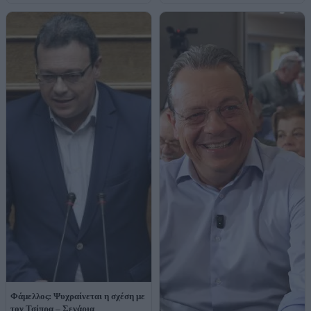
Φάμελλος: Ψυχραίνεται η σχέση με
τον Τσίπρα – Σενάρια