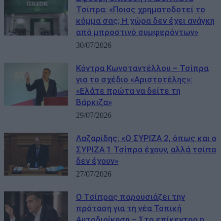
Τσίπρα: «Ποιος χρηματοδοτεί το
κόμμα σας; Η χώρα δεν έχει ανάγκη
από μπροστινό συμφερόντων»
30/07/2026
Κόντρα Κωνσταντέλλου – Τσίπρα
για το σχέδιο «Αριστοτέλης»:
«Ελάτε πρώτα να δείτε τη
Βάρκιζα»
29/07/2026
Λαζαρίδης: «Ο ΣΥΡΙΖΑ 2, όπως και ο
ΣΥΡΙΖΑ 1 Τσίπρα έχουν, αλλά τσίπα
δεν έχουν»
27/07/2026
Ο Τσίπρας παρουσιάζει την
πρόταση για τη νέα Τοπική
Αυτοδιοίκηση – Στο επίκεντρο η