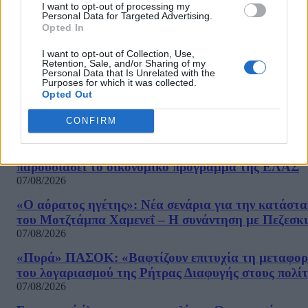
I want to opt-out of processing my
ευρωεκλογές, στις οποίες θα κατέλθει...
Personal Data for Targeted Advertising.
Opted In
1
...
2.970
2.971
2.972
...
3.004
Σελίδα 2.971 από 3.004
I want to opt-out of Collection, Use,
Retention, Sale, and/or Sharing of my
Personal Data that Is Unrelated with the
Purposes for which it was collected.
Opted Out
ΡΟΗ ΕΙΔΗΣΕΩΝ
CONFIRM
Τσίπρας: Στις 2 Σεπτεμβρίου στη Θεσσαλονίκη θα
παρουσιάσει το οικονομικό πρόγραμμα της ΕΛΑΣ
07/08/2026
«Ο αόρατος ηγέτης»: Νέα σενάρια για την κατάστ
του Μοτζτάμπα Χαμενεΐ – Η συνάντηση με Πεζεσκ
07/08/2026
«Πυρά» ΠΑΣΟΚ: «Βαφτίζουν επιτυχία τη μεταφο
του λογαριασμού της Ρήτρας Διαφυγής στους πολίτ
07/08/2026