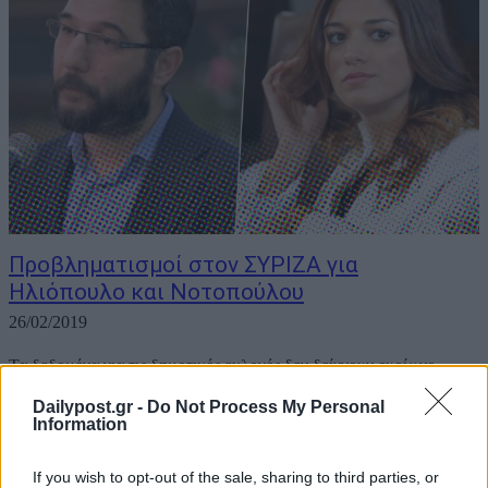
Προβληματισμοί στον ΣΥΡΙΖΑ για
Ηλιόπουλο και Νοτοπούλου
26/02/2019
Τα δεδομένα για τις δημοτικές εκλογές δεν δείχνουν ευοίωνο
περιβάλλον για τον ΣΥΡΙΖΑ. Οι βασικοί υποψήφιοι για τους
Dailypost.gr -
Do Not Process My Personal
Δήμους Αθηναίων και Θεσσαλονίκης δεν βρίσκονται στις βασικές
Information
επιλογές των ψηφοφόρων. Η έλλειψη αναγνωρισιμότητας αποτελεί
βασικό μειονέκτημα απέναντι στους αντιπάλους τους. Ο...
If you wish to opt-out of the sale, sharing to third parties, or