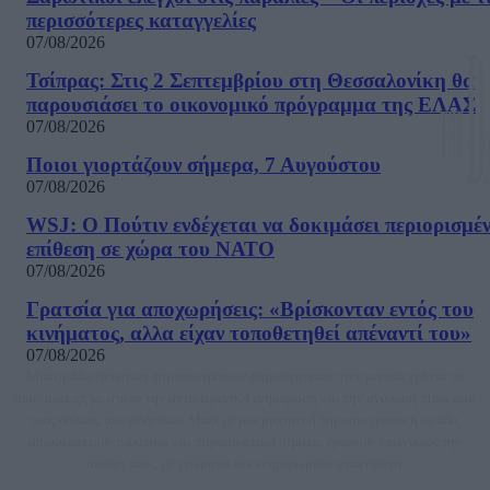
περισσότερες καταγγελίες
07/08/2026
Τσίπρας: Στις 2 Σεπτεμβρίου στη Θεσσαλονίκη θα
παρουσιάσει το οικονομικό πρόγραμμα της ΕΛΑΣ
07/08/2026
Ποιοι γιορτάζουν σήμερα, 7 Αυγούστου
07/08/2026
WSJ: Ο Πούτιν ενδέχεται να δοκιμάσει περιορισμέ
επίθεση σε χώρα του ΝΑΤΟ
07/08/2026
Γρατσία για αποχωρήσεις: «Bρίσκονταν εντός του
κινήματος, αλλα είχαν τοποθετηθεί απέναντί του»
07/08/2026
Μία ομάδα έμπειρων δημοσιογράφων δημιούργησαν πριν μερικά χρόνια το
dailypost.gr, με στόχο την αντικειμενική ενημέρωση και την ανάλυση πίσω από
τους τίτλους των ειδήσεων. Μαζί με μια μαχητική δημοσιογραφική ομάδα,
αποκαλύπτουν πολιτικά και παραπολιτικά θέματα, γράφουν επωνύμως την
άποψη τους, με γνώμονα τον ενημερωμένο αναγνώστη.