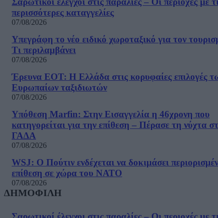
Σαρωτικοί έλεγχοι στις παραλίες – Οι περιοχές με τ
περισσότερες καταγγελίες
07/08/2026
Υπεγράφη το νέο ειδικό χωροταξικό για τον τουρισ
Τι περιλαμβάνει
07/08/2026
Έρευνα ΕΟΤ: Η Ελλάδα στις κορυφαίες επιλογές τ
Ευρωπαίων ταξιδιωτών
07/08/2026
Υπόθεση Marfin: Στην Εισαγγελία η 46χρονη που
κατηγορείται για την επίθεση – Πέρασε τη νύχτα σ
ΓΑΔΑ
07/08/2026
WSJ: Ο Πούτιν ενδέχεται να δοκιμάσει περιορισμέ
επίθεση σε χώρα του ΝΑΤΟ
07/08/2026
ΔΗΜΟΦΙΛΗ
Σαρωτικοί έλεγχοι στις παραλίες – Οι περιοχές με τ