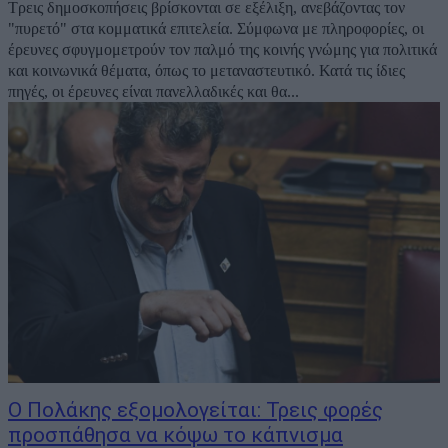
Τρεις δημοσκοπήσεις βρίσκονται σε εξέλιξη, ανεβάζοντας τον
"πυρετό" στα κομματικά επιτελεία. Σύμφωνα με πληροφορίες, οι
έρευνες σφυγμομετρούν τον παλμό της κοινής γνώμης για πολιτικά
και κοινωνικά θέματα, όπως το μεταναστευτικό. Κατά τις ίδιες
πηγές, οι έρευνες είναι πανελλαδικές και θα...
Ο Πολάκης εξομολογείται: Τρεις φορές
προσπάθησα να κόψω το κάπνισμα