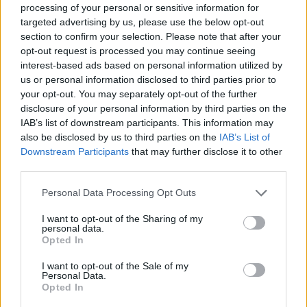
processing of your personal or sensitive information for
targeted advertising by us, please use the below opt-out
section to confirm your selection. Please note that after your
opt-out request is processed you may continue seeing
interest-based ads based on personal information utilized by
us or personal information disclosed to third parties prior to
your opt-out. You may separately opt-out of the further
disclosure of your personal information by third parties on the
IAB’s list of downstream participants. This information may
also be disclosed by us to third parties on the
IAB’s List of
Downstream Participants
that may further disclose it to other
third parties.
Personal Data Processing Opt Outs
Το Ποτάμι κλείνει 5 χρόνια – Πού τα
γιορτάζει;
I want to opt-out of the Sharing of my
personal data.
26/02/2019
Opted In
Σήμερα κλείνουν πέντε χρόνια από την ίδρυση του Ποταμιού και η
I want to opt-out of the Sale of my
Personal Data.
Σεβαστουπόλεως διοργανώνει εκδήλωση στην Αθηναϊδα στον
Opted In
Κεραμεικό στις 8μμ. Στην εκδήλωση θα παρουσιαστεί και το
μεγαλύτερο μέρος των υποψηφίων του Ποταμιού για τις