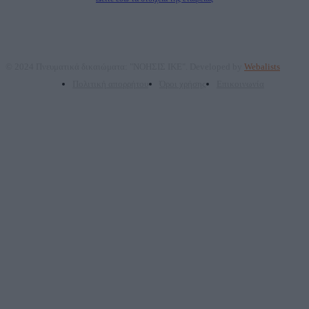
© 2024 Πνευματικά δικαιώματα: "ΝΟΗΣΙΣ ΙΚΕ". Developed by
Webalists
Πολιτική απορρήτου
Όροι χρήσης
Επικοινωνία