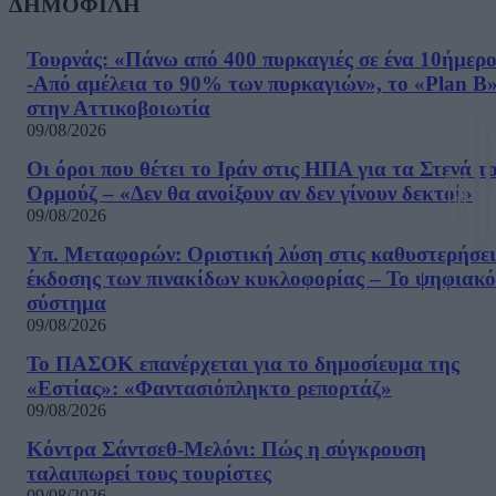
ΔΗΜΟΦΙΛΗ
Τουρνάς: «Πάνω από 400 πυρκαγιές σε ένα 10ήμερ
-Από αμέλεια το 90% των πυρκαγιών», το «Plan B
στην Αττικοβοιωτία
09/08/2026
Οι όροι που θέτει το Ιράν στις ΗΠΑ για τα Στενά τ
Ορμούζ – «Δεν θα ανοίξουν αν δεν γίνουν δεκτοί»
09/08/2026
Υπ. Μεταφορών: Οριστική λύση στις καθυστερήσει
έκδοσης των πινακίδων κυκλοφορίας – Το ψηφιακό
σύστημα
09/08/2026
Το ΠΑΣΟΚ επανέρχεται για το δημοσίευμα της
«Εστίας»: «Φαντασιόπληκτο ρεπορτάζ»
09/08/2026
Κόντρα Σάντσεθ-Μελόνι: Πώς η σύγκρουση
ταλαιπωρεί τους τουρίστες
09/08/2026