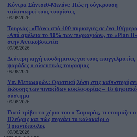
Κόντρα Σάντσεθ-Μελόνι: Πώς η σύγκρουση
ταλαιπωρεί τους τουρίστες
09/08/2026
Τουρνάς: «Πάνω από 400 πυρκαγιές σε ένα 10ήμερ
-Από αμέλεια το 90% των πυρκαγιών», το «Plan B
στην Αττικοβοιωτία
09/08/2026
Δεύτερη πηγή εισοδήματος για τους επαγγελματίες
ψαράδες ο αλιευτικός τουρισμός
09/08/2026
Υπ. Μεταφορών: Οριστική λύση στις καθυστερήσει
έκδοσης των πινακίδων κυκλοφορίας – Το ψηφιακό
σύστημα
09/08/2026
Γιατί τρίβει τα χέρια του ο Σαμαράς, τι ετοιμάζει ο
Πλεύρης και πώς περνάει το καλοκαίρι ο
Τριαντόπουλος
09/08/2026