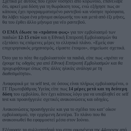
Σχετικά με αυτούς που έχουν νοσήσει από κορωνοϊό, επανέλαβε
ότι, αρκεί μια δόση για τη θωράκιση τους, ενώ εξήγησε πως αν
κάποιος έχει προγραμματισμένο ραντεβού και νόσησε πρόσφατα,
θα λάβει τώρα ένα μήνυμα ακύρωσής του και μετά από έξι μήνες,
θα του έρθει άλλο μήνυμα για νέο ραντεβού.
Ο ΕΜΑ έδωσε το «πράσινο φως»
για τον εμβολιασμό των
παιδιών
12-15 ετών
και η Εθνική Επιτροπή Εμβολιασμών θα
εξετάσει τις επόμενες μέρες το ελληνικό πλάνο. «Εμείς σαν
επιχειρησιακός μηχανισμός, είμαστε έτοιμοι», σημείωσε σχετικά.
Όσο για το πότε θα εμβολιαστούν τα παιδιά, είπε πως
«πρέπει να
έχουμε τις οδηγίες για από Εθνική Επιτροπή Εμβολιασμών και θα
προχωρήσουμε όπως στις άλλες ηλικίες ανάλογα με τη
διαθεσιμότητα».
Αναφορικά με τα self test, σε όσους είναι πλήρως εμβολιασμένοι, ο
ΓΓ Πρωτοβάθμιας Υγείας είπε πως
14 μέρες μετά και τη δεύτερη
δόση
του εμβολίου, δεν έχει κάποιος λόγο για να υποβληθεί σε self
test και προανήγγειλε σχετικές ανακοινώσεις και οδηγίες.
Ανακοινώσεις προανήγγειλε και για το σχέδιο του κατ’ οίκον
εμβολιασμού, την ερχόμενη Δευτέρα. Το πλάνο που θα
ανακοινωθεί θα εφαρμοστεί μέσα στον Ιούνιο.
Εξέφρασε τα συλλυπητήριά του στην οικογένεια της 44χρονης από