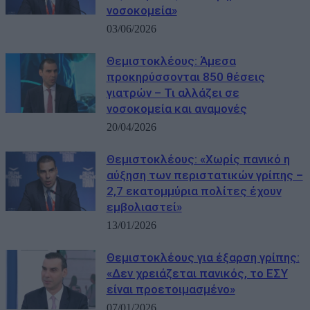
νοσοκομεία»
03/06/2026
Θεμιστοκλέους: Άμεσα
προκηρύσσονται 850 θέσεις
γιατρών – Τι αλλάζει σε
νοσοκομεία και αναμονές
20/04/2026
Θεμιστοκλέους: «Χωρίς πανικό η
αύξηση των περιστατικών γρίπης –
2,7 εκατομμύρια πολίτες έχουν
εμβολιαστεί»
13/01/2026
Θεμιστοκλέους για έξαρση γρίπης:
«Δεν χρειάζεται πανικός, το ΕΣΥ
είναι προετοιμασμένο»
07/01/2026