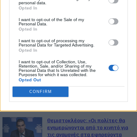
personal data.
Opted In
I want to opt-out of the Sale of my
Personal Data.
Opted In
I want to opt-out of processing my
Personal Data for Targeted Advertising.
Opted In
I want to opt-out of Collection, Use,
Retention, Sale, and/or Sharing of my
ΜΠΟΡΕΙ ΝΑ ΣΑΣ ΕΝΔΙΑΦΕΡΕΙ
Personal Data that Is Unrelated with the
Purposes for which it was collected.
Opted Out
Εξωσωματική: Έρχονται νέες
παροχές – Τι αλλάζει στην κάλυψη
CONFIRM
από τον ΕΟΠΥΥ
30/06/2026
Θεμιστοκλέους: «Οι πολίτες θα
ενημερώνονται από το κινητό για
τις αναμονές στα εφηρεύοντα