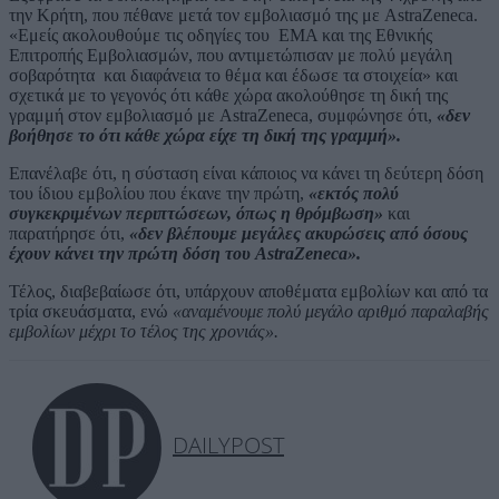
την Κρήτη, που πέθανε μετά τον εμβολιασμό της με AstraZeneca.
«Εμείς ακολουθούμε τις οδηγίες του ΕΜΑ και της Εθνικής
Επιτροπής Εμβολιασμών, που αντιμετώπισαν με πολύ μεγάλη
σοβαρότητα και διαφάνεια το θέμα και έδωσε τα στοιχεία» και
σχετικά με το γεγονός ότι κάθε χώρα ακολούθησε τη δική της
γραμμή στον εμβολιασμό με AstraZeneca, συμφώνησε ότι,
«δεν
βοήθησε το ότι κάθε χώρα είχε τη δική της γραμμή».
Επανέλαβε ότι, η σύσταση είναι κάποιος να κάνει τη δεύτερη δόση
του ίδιου εμβολίου που έκανε την πρώτη,
«εκτός πολύ
συγκεκριμένων περιπτώσεων, όπως η θρόμβωση»
και
παρατήρησε ότι,
«δεν βλέπουμε μεγάλες ακυρώσεις από όσους
έχουν κάνει την πρώτη δόση του AstraZeneca».
Τέλος, διαβεβαίωσε ότι, υπάρχουν αποθέματα εμβολίων και από τα
τρία σκευάσματα, ενώ
«αναμένουμε πολύ μεγάλο αριθμό παραλαβής
εμβολίων μέχρι το τέλος της χρονιάς».
DAILYPOST