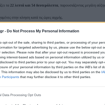
ίζει τα
22 λεπτά και 54 δευτερόλεπτα
, παρουσιάζοντας μεγάλη αύξ
αμένες στην κίνηση κατά τις ώρες αιχμής.
gr -
Do Not Process My Personal Information
to opt-out of the sale, sharing to third parties, or processing of your per
formation for targeted advertising by us, please use the below opt-out s
r selection. Please note that after your opt-out request is processed y
eing interest-based ads based on personal information utilized by us or
disclosed to third parties prior to your opt-out. You may separately opt-
losure of your personal information by third parties on the IAB’s list of
. This information may also be disclosed by us to third parties on the
IA
Participants
that may further disclose it to other third parties.
l Data Processing Opt Outs