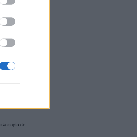
ζεται σε
κληρη
ς χρόνους
ατοικημένες
.
υκλοφορία σε