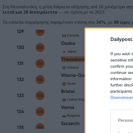
Στη Θεσσαλονίκη, η μέση διάρκεια οδήγησης ανά 10 χιλιόμετρα αγγ
λεπτά και 20 δευτερόλεπτα
— σε σχέση με το 2023.
Τα επίπεδα συμφόρησης παραμένουν επίσης στο
34%
, με
80 ώρες
χ
Dailypost.
If you wish 
sensitive in
confirm you
continue se
information 
further disc
participants
Downstream 
Persona