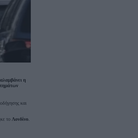
ταλαμβάνει η
στημάτων
 οδήγησης και
ηκε το
Λονδίνο
.