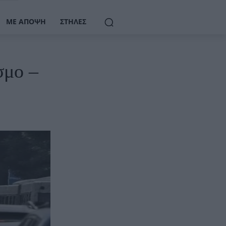
ΜΕ ΆΠΟΨΗ
ΣΤΉΛΕΣ
σμο –