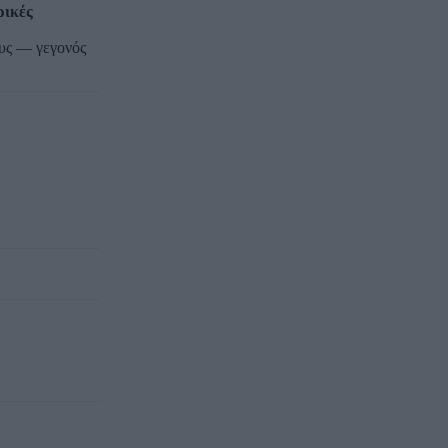
ρικές
ους — γεγονός