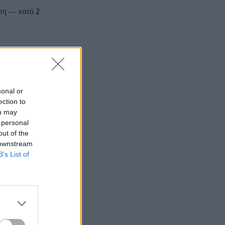
ηση — κατά
2
sonal or
ection to
ou may
 personal
out of the
 downstream
B’s List of