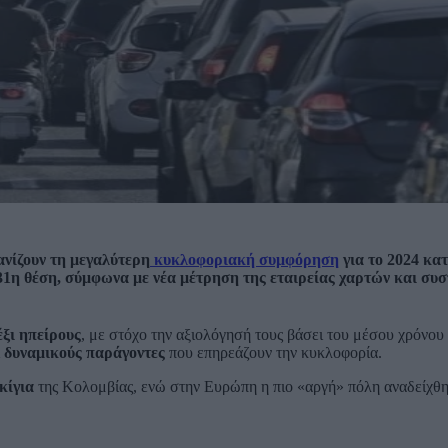
ανίζουν τη μεγαλύτερη
κυκλοφοριακή συμφόρηση
για το 2024 κα
31η θέση, σύμφωνα με νέα μέτρηση της εταιρείας χαρτών και συ
έξι ηπείρους
, με στόχο την αξιολόγησή τους βάσει του μέσου χρόνου
ι
δυναμικούς παράγοντες
που επηρεάζουν την κυκλοφορία.
κίγια
της Κολομβίας, ενώ στην Ευρώπη η πιο «αργή» πόλη αναδείχθ