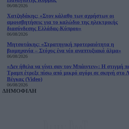
06/08/2026
Χατζηδάκης: «Στον κάλαθο των αχρήστων οι
αμφισβητήσεις για το καλώδιο της ηλεκτρικής
διασύνδεσης Ελλάδας-Κύπρου»
06/08/2026
Μητσοτάκης: «Στρατηγική προτεραιότητα η
βιομηχανία – Στόχος ένα νέο αναπτυξιακό άλμα»
06/08/2026
«Δεν ήθελα να γίνει σαν τον Μπάιντεν»: Η στιγμή π
Τραμπ έτρεξε πίσω από μικρό αγόρι σε σκηνή στο 
Βέγκας (Video)
06/08/2026
ΔΗΜΟΦΙΛΗ