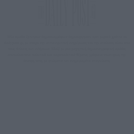
Μία ομάδα έμπειρων δημοσιογράφων δημιούργησαν πριν μερικά χρόνια το
dailypost.gr, με στόχο την αντικειμενική ενημέρωση και την ανάλυση πίσω από
τους τίτλους των ειδήσεων. Μαζί με μια μαχητική δημοσιογραφική ομάδα,
αποκαλύπτουν πολιτικά και παραπολιτικά θέματα, γράφουν επωνύμως την
άποψη τους, με γνώμονα τον ενημερωμένο αναγνώστη.
DAILYPOST.GR – ΤΑΥΤΌΤΗΤΑ
Ιδιοκτήτρια εταιρεία: «ΝΟΗΣΙΣ ΙΚΕ»
Έδρα: Δήμος Αμαρουσίου Αττικής, Αγ. Αθανασίου αρ. 21, Τ.Κ. 15125
ΑΦΜ: 801093076, Δ.Ο.Υ.: ΚΕΦΟΔΕ ΑΤΤΙΚΗΣ, E-mail: press@dailypost.gr, Τηλ.
επικοινωνίας: 2108066997
Νόμιμος Εκπρόσωπος: Ζαχαρός Σταμάτης