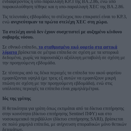
ενδιαφέροντος η υπο-παραλλαγή KP.3 της ΒΑ.2.86, ενώ υπό
παρακολούθηση τέθηκε και η υπο-παραλλαγή XEC της ΒΑ.2.86.
Τις τελευταίες εβδομάδες το στέλεχος που επικρατεί είναι το KP.3,
ενώ
ανιχνεύτηκαν τα πρώτα στελέχη XEC στη χώρα.
Τα στελέχη αυτά δεν έχουν συσχετιστεί με αυξημένο κίνδυνο
σοβαρής νόσου.
Σε εθνικό επίπεδο,
το σταθμισμένο ιικό φορτίο στα αστικά
λύματα
βρίσκεται σε μέτρια επίπεδα σε σχέση με τα ιστορικά
δεδομένα, χωρίς να παρουσιάζει αξιόλογη μεταβολή σε σχέση με
την προηγούμενη εβδομάδα.
Σε τέσσερις από τις δέκα περιοχές τα επίπεδα του ιικού φορτίου
εμφανίζονται υψηλά (με τρεις εξ αυτών να εμφανίζουν μικρή
πτώση σε σχέση με την προηγούμενη εβδομάδα), ενώ στις
υπόλοιπες περιοχές τα επίπεδα είναι χαμηλά/μέτρια.
Ιός της γρίπης
Η θετικότητα για γρίπη όπως εκτιμάται από τα δίκτυα επιτήρησης
στην κοινότητα (δίκτυο επιτήρησης Sentinel ΠΦΥ) και στο
νοσοκομειακό περιβάλλον (δίκτυο επιτήρησης SARI), βρίσκεται
σε πολύ χαμηλά επίπεδα, με ανίχνευση σποραδικών μόνο θετικών
δειγμάτων.