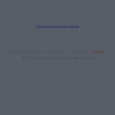
Μέτοχοι: Ζαχαρός Σταμάτης, Κουβαράς Γεώργιος, ΥΠΗΡΕΣΙΕΣ ΠΡΟΗΓΜΕΝΗΣ
ΤΕΧΝΟΛΟΓΙΑΣ ΠΑΡΑΓΩΓΗΣ ΟΠΤΙΚΟΑΚΟΥΣΤΙΚΩΝ ΜΕΣΩΝ ΜΕΛΕΤΩΝ ΚΑΙ
ΠΑΡΟΧΗΣ ΥΠΗΡΕΣΙΩΝ PLD PLUS ΑΝΩΝ ΕΤΑΙΡΙΑ
Δικαιούχος του ονόματος τομέα (dailypost.gr): ΝΟΗΣΙΣ ΙΚΕ
Διευθυντής/Διαχειριστής: Ζαχαρός Σταμάτης
Διευθυντής Σύνταξης: Ρενάτο Λέκκα
Δείτε εδώ τα στοιχεία της εταιρείας
© 2024 Πνευματικά δικαιώματα: "ΝΟΗΣΙΣ ΙΚΕ". Developed by
Webalists
Πολιτική απορρήτου
Όροι χρήσης
Επικοινωνία