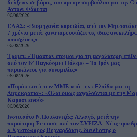
διώξεων σε βάρος του πρώην συμβούλου για την Co
Άντονι Φάουτσι
06/08/2026
ΕΛΑΣ: «Βιομηχανία κοροϊδίας από τον Μητσοτάκ
7 χρόνια μετά, ξαναπαρουσιάζει τις ίδιες ανεκπλήρ
υποσχέσεις»
06/08/2026
Τραμπ: «Ήμασταν έτοιμοι για τη μεγαλύτερη επίθ
από τον Β’ Παγκόσμιο Πόλεμο – Το Ιράν μας
παρακάλεσε για συνομιλίες»
06/08/2026
«Πυρά» κατά των ΜΜΕ από την «Ελπίδα για τη
Δημοκρατία»: «Όλοι όμως ασχολούνται με την Μα
Καρυστιανού»
06/08/2026
Ινστιτούτο Ν.Πουλαντζάς: Αλλαγές μετά την
παραίτηση Ρεπούση από τον ΣΥΡΙΖΑ- Νέος πρόεδρ
ο Χριστόφορος Βερναρδάκης, διευθυντής ο
Παναγιώτης Κορμάς