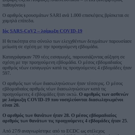
παθογόνου)
Ο αριθμός κρουσμάτων SARI ανά 1.000 επισκέψεις βρίσκεται σε
χαμηλά επίπεδα.
Ιός SARS-CoV2 – λοίμωξη COVID-19
Η θετικότητα στο σύνολο των ελεγχθέντων δειγμάτων παρουσίασε
μείωση σε σχέση με την προηγούμενη εβδομάδα.
Καταγράφηκαν 709 νέες εισαγωγές, παρουσιάζοντας αύξηση σε
σχέση με την προηγούμενη εβδομάδα. Ο μέσος εβδομαδιαίος
αριθμός νέων εισαγωγών κατά τις προηγούμενες 4 εβδομάδες ήταν
597.
Ο αριθμός των νέων διασωληνώσεων ήταν τέσσερις. Ο μέσος
εβδομαδιαίος αριθμός νέων διασωληνώσεων κατά τις
προηγούμενες 4 εβδομάδες ήταν οκτώ.
Ο αριθμός των ασθενών
με λοίμωξη COVID-19 που νοσηλεύονται διασωληνωμένοι
είναι 20.
Ο αριθμός των θανάτων ήταν 28. Ο μέσος εβδομαδιαίος
αριθμός των θανάτων τις προηγούμενες 4 εβδομάδες ήταν 25
.
Από 27/9 αναγνωρίστηκε από το ECDC ως στέλεχος