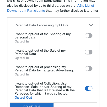
IAB’s list of downstream participants. This information may
also be disclosed by us to third parties on the
IAB’s List of
Downstream Participants
that may further disclose it to other
third parties.
Personal Data Processing Opt Outs
ΜΠΟΡΕΙ ΝΑ ΣΑΣ ΕΝΔΙΑΦΕΡΕΙ
I want to opt-out of the Sharing of my
personal data.
Φλωρίδης για Ρουβίκωνα: «Φτάνει η
Opted In
στιγμή που θα λογαριαστούμε –
Είναι εγκληματική οργάνωση»
I want to opt-out of the Sale of my
Personal Data.
01/07/2026
Opted In
I want to opt-out of processing my
«Συγνώμη λάθος, θα
Personal Data for Targeted Advertising.
αποζημιώσουμε»: Τι λέει ο
Opted In
Ρουβίκωνας για την… επιδρομή σε
I want to opt-out of Collection, Use,
γραφεία που νόμιζε ότι είναι της
Retention, Sale, and/or Sharing of my
«Βιολάντα»
Personal Data that Is Unrelated with the
Purposes for which it was collected.
02/02/2026
Opted Out
Επίθεση του Ρουβίκωνα στο σπίτι
CONFIRM