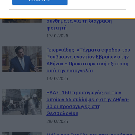
του κοσμήτορα του ΑΠΘ, Π.
Γκλαβίνη – Έγραψαν σε τοίχο
συνθήματα για τη διαγραφή
φοιτητή
17/01/2026
Γεωργιάδης: «Τάγματα εφόδου του
Ρουβίκωνα εναντίον Εβραίων στην
Αθήνα» – Προκαταρκτική εξέταση
από την εισαγγελία
13/07/2025
ΕΛΑΣ: 160 προσαγωγές εκ των
οποίων 66 συλλήψεις στην Αθήνα-
30 οι προσαγωγές στη
Θεσσαλονίκη
28/02/2025