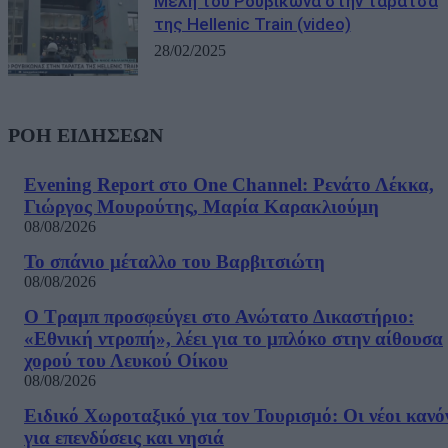
Μέλη του Ρουβίκωνα στην ταράτσα
της Hellenic Train (video)
28/02/2025
ΡΟΗ ΕΙΔΗΣΕΩΝ
Evening Report στο One Channel: Ρενάτο Λέκκα,
Γιώργος Μουρούτης, Μαρία Καρακλιούμη
08/08/2026
Το σπάνιο μέταλλο του Βαρβιτσιώτη
08/08/2026
Ο Τραμπ προσφεύγει στο Ανώτατο Δικαστήριο:
«Εθνική ντροπή», λέει για το μπλόκο στην αίθουσα
χορού του Λευκού Οίκου
08/08/2026
Ειδικό Χωροταξικό για τον Τουρισμό: Οι νέοι κανό
για επενδύσεις και νησιά