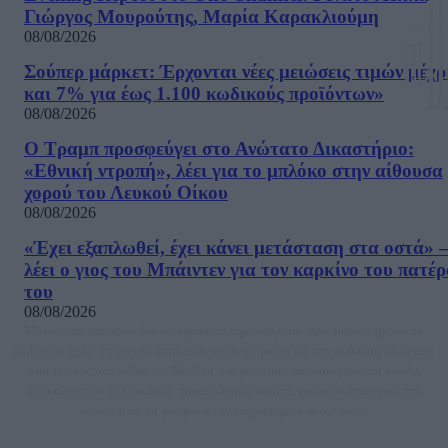
Γιώργος Μουρούτης, Μαρία Καρακλιούμη
08/08/2026
Σούπερ μάρκετ: Έρχονται νέες μειώσεις τιμών μέχρ
και 7% για έως 1.100 κωδικούς προϊόντων»
08/08/2026
Ο Τραμπ προσφεύγει στο Ανώτατο Δικαστήριο:
«Εθνική ντροπή», λέει για το μπλόκο στην αίθουσα
χορού του Λευκού Οίκου
08/08/2026
«Έχει εξαπλωθεί, έχει κάνει μετάσταση στα οστά» –
λέει ο γιος του Μπάιντεν για τον καρκίνο του πατέ
του
08/08/2026
Μία ομάδα έμπειρων δημοσιογράφων δημιούργησαν πριν μερικά χρόνια το
dailypost.gr, με στόχο την αντικειμενική ενημέρωση και την ανάλυση πίσω από
τους τίτλους των ειδήσεων. Μαζί με μια μαχητική δημοσιογραφική ομάδα,
αποκαλύπτουν πολιτικά και παραπολιτικά θέματα, γράφουν επωνύμως την
άποψη τους, με γνώμονα τον ενημερωμένο αναγνώστη.