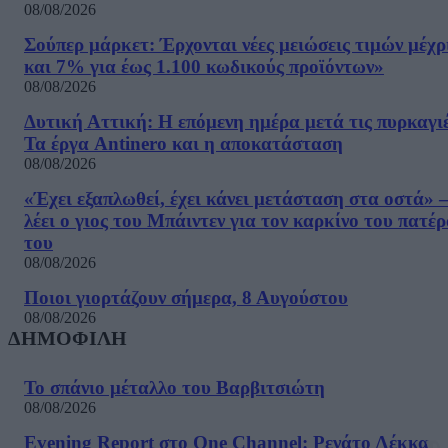
08/08/2026
Σούπερ μάρκετ: Έρχονται νέες μειώσεις τιμών μέχρ
και 7% για έως 1.100 κωδικούς προϊόντων»
08/08/2026
Δυτική Αττική: Η επόμενη ημέρα μετά τις πυρκαγιέ
Τα έργα Antinero και η αποκατάσταση
08/08/2026
«Έχει εξαπλωθεί, έχει κάνει μετάσταση στα οστά» –
λέει ο γιος του Μπάιντεν για τον καρκίνο του πατέ
του
08/08/2026
Ποιοι γιορτάζουν σήμερα, 8 Αυγούστου
08/08/2026
ΔΗΜΟΦΙΛΗ
Το σπάνιο μέταλλο του Βαρβιτσιώτη
08/08/2026
Evening Report στο One Channel: Ρενάτο Λέκκα,