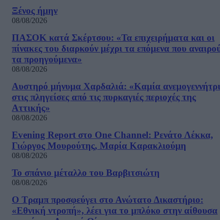
Ξένος ήμην
08/08/2026
ΠΑΣΟΚ κατά Σκέρτσου: «Τα επιχειρήματα και οι
πίνακες του διαρκούν μέχρι τα επόμενα που αναιρο
τα προηγούμενα»
08/08/2026
Αυστηρό μήνυμα Χαρδαλιά: «Καμία ανεμογεννήτρ
στις πληγείσες από τις πυρκαγιές περιοχές της
Αττικής»
08/08/2026
Evening Report στο One Channel: Ρενάτο Λέκκα,
Γιώργος Μουρούτης, Μαρία Καρακλιούμη
08/08/2026
Το σπάνιο μέταλλο του Βαρβιτσιώτη
08/08/2026
Ο Τραμπ προσφεύγει στο Ανώτατο Δικαστήριο:
«Εθνική ντροπή», λέει για το μπλόκο στην αίθουσα