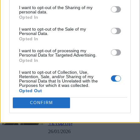
ΜΠΟΡΕΙ ΝΑ ΣΑΣ ΕΝΔΙΑΦΕΡΕΙ
I want to opt-out of the Sharing of my
personal data.
Opted In
Κάθε πότε γίνεται αναθεώρηση του
Συντάγματος; Πότε ήταν η
I want to opt-out of the Sale of my
Personal Data.
τελευταία φορά που έγινε
Opted In
07/05/2026
I want to opt-out of processing my
Personal Data for Targeted Advertising.
Σε ισχύ κυκλοφοριακές ρυθμίσεις
Opted In
λόγω εργασιών στη Λεωφόρο
Κηφισού – Mέχρι πότε θα
I want to opt-out of Collection, Use,
Retention, Sale, and/or Sharing of my
διαρκέσουν
Personal Data that Is Unrelated with the
Purposes for which it was collected.
26/01/2026
Opted Out
Χρυσοχοΐδης: «Έρχονται μέτρα για
CONFIRM
το κυκλοφοριακό στην Αττική –
Σύσκεψη υπό τον Κ. Μητσοτάκη την
Τετάρτη»
26/01/2026