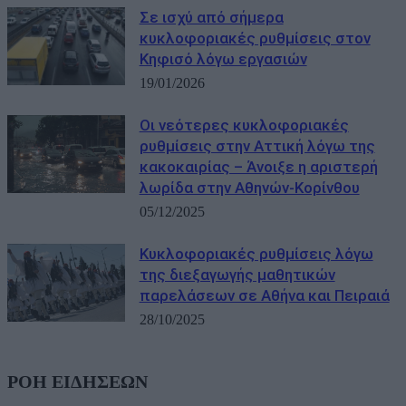
Σε ισχύ από σήμερα
κυκλοφοριακές ρυθμίσεις στον
Κηφισό λόγω εργασιών
19/01/2026
Οι νεότερες κυκλοφοριακές
ρυθμίσεις στην Αττική λόγω της
κακοκαιρίας – Άνοιξε η αριστερή
λωρίδα στην Αθηνών-Κορίνθου
05/12/2025
Κυκλοφοριακές ρυθμίσεις λόγω
της διεξαγωγής μαθητικών
παρελάσεων σε Αθήνα και Πειραιά
28/10/2025
ΡΟΗ ΕΙΔΗΣΕΩΝ