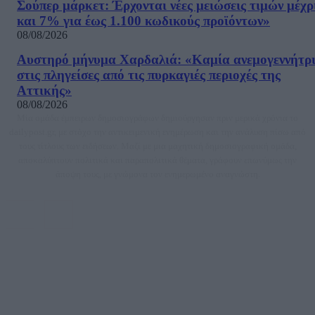
Σούπερ μάρκετ: Έρχονται νέες μειώσεις τιμών μέχρ
και 7% για έως 1.100 κωδικούς προϊόντων»
08/08/2026
Αυστηρό μήνυμα Χαρδαλιά: «Καμία ανεμογεννήτρ
στις πληγείσες από τις πυρκαγιές περιοχές της
Αττικής»
08/08/2026
Μία ομάδα έμπειρων δημοσιογράφων δημιούργησαν πριν μερικά χρόνια το
dailypost.gr, με στόχο την αντικειμενική ενημέρωση και την ανάλυση πίσω από
τους τίτλους των ειδήσεων. Μαζί με μια μαχητική δημοσιογραφική ομάδα,
αποκαλύπτουν πολιτικά και παραπολιτικά θέματα, γράφουν επωνύμως την
άποψη τους, με γνώμονα τον ενημερωμένο αναγνώστη.
DAILYPOST.GR – ΤΑΥΤΌΤΗΤΑ
Ιδιοκτήτρια εταιρεία: «ΝΟΗΣΙΣ ΙΚΕ»
Έδρα: Δήμος Αμαρουσίου Αττικής, Αγ. Αθανασίου αρ. 21, Τ.Κ. 15125