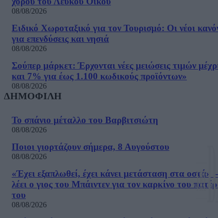
χορού του Λευκού Οίκου
08/08/2026
Ειδικό Χωροταξικό για τον Τουρισμό: Οι νέοι κανό
για επενδύσεις και νησιά
08/08/2026
Σούπερ μάρκετ: Έρχονται νέες μειώσεις τιμών μέχρ
και 7% για έως 1.100 κωδικούς προϊόντων»
08/08/2026
ΔΗΜΟΦΙΛΗ
Το σπάνιο μέταλλο του Βαρβιτσιώτη
08/08/2026
Ποιοι γιορτάζουν σήμερα, 8 Αυγούστου
08/08/2026
«Έχει εξαπλωθεί, έχει κάνει μετάσταση στα οστά» –
λέει ο γιος του Μπάιντεν για τον καρκίνο του πατέ
του
08/08/2026