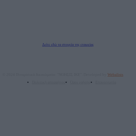
ΑΦΜ: 801093076, Δ.Ο.Υ.: ΚΕΦΟΔΕ ΑΤΤΙΚΗΣ, E-mail: press@dailypost.gr, Τηλ.
επικοινωνίας: 2108066997
Νόμιμος Εκπρόσωπος: Ζαχαρός Σταμάτης
Μέτοχοι: Ζαχαρός Σταμάτης, Κουβαράς Γεώργιος, ΥΠΗΡΕΣΙΕΣ ΠΡΟΗΓΜΕΝΗΣ
ΤΕΧΝΟΛΟΓΙΑΣ ΠΑΡΑΓΩΓΗΣ ΟΠΤΙΚΟΑΚΟΥΣΤΙΚΩΝ ΜΕΣΩΝ ΜΕΛΕΤΩΝ ΚΑΙ
ΠΑΡΟΧΗΣ ΥΠΗΡΕΣΙΩΝ PLD PLUS ΑΝΩΝ ΕΤΑΙΡΙΑ
Δικαιούχος του ονόματος τομέα (dailypost.gr): ΝΟΗΣΙΣ ΙΚΕ
Διευθυντής/Διαχειριστής: Ζαχαρός Σταμάτης
Διευθυντής Σύνταξης: Ρενάτο Λέκκα
Δείτε εδώ τα στοιχεία της εταιρείας
© 2024 Πνευματικά δικαιώματα: "ΝΟΗΣΙΣ ΙΚΕ". Developed by
Webalists
Πολιτική απορρήτου
Όροι χρήσης
Επικοινωνία