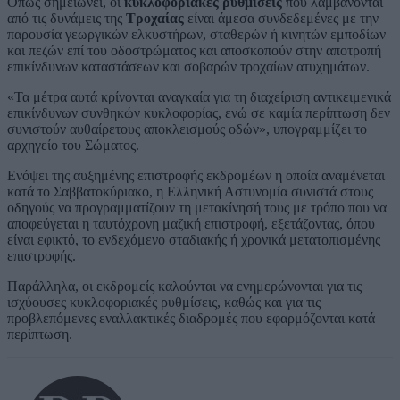
Όπως σημειώνει, οι
κυκλοφοριακές ρυθμίσεις
που λαμβάνονται
από τις δυνάμεις της
Τροχαίας
είναι άμεσα συνδεδεμένες με την
παρουσία γεωργικών ελκυστήρων, σταθερών ή κινητών εμποδίων
και πεζών επί του οδοστρώματος και αποσκοπούν στην αποτροπή
επικίνδυνων καταστάσεων και σοβαρών τροχαίων ατυχημάτων.
«Τα μέτρα αυτά κρίνονται αναγκαία για τη διαχείριση αντικειμενικά
επικίνδυνων συνθηκών κυκλοφορίας, ενώ σε καμία περίπτωση δεν
συνιστούν αυθαίρετους αποκλεισμούς οδών», υπογραμμίζει το
αρχηγείο του Σώματος.
Ενόψει της αυξημένης επιστροφής εκδρομέων η οποία αναμένεται
κατά το Σαββατοκύριακο, η Ελληνική Αστυνομία συνιστά στους
οδηγούς να προγραμματίζουν τη μετακίνησή τους με τρόπο που να
αποφεύγεται η ταυτόχρονη μαζική επιστροφή, εξετάζοντας, όπου
είναι εφικτό, το ενδεχόμενο σταδιακής ή χρονικά μετατοπισμένης
επιστροφής.
Παράλληλα, οι εκδρομείς καλούνται να ενημερώνονται για τις
ισχύουσες κυκλοφοριακές ρυθμίσεις, καθώς και για τις
προβλεπόμενες εναλλακτικές διαδρομές που εφαρμόζονται κατά
περίπτωση.