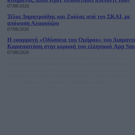
07/08/2026
Τέλος Δημητριάδης και Ζούλας από τον ΣΚΑΙ, με
απόφαση Αλαφούζου
07/08/2026
Η εφαρμογή «Οδύσσεια του Ομήρου» του Διαμαντ
Καραναστάση στην κορυφή του ελληνικού App Sto
07/08/2026
Μία ομάδα έμπειρων δημοσιογράφων δημιούργησαν πριν μερικά χρόνια το
dailypost.gr, με στόχο την αντικειμενική ενημέρωση και την ανάλυση πίσω από
τους τίτλους των ειδήσεων. Μαζί με μια μαχητική δημοσιογραφική ομάδα,
αποκαλύπτουν πολιτικά και παραπολιτικά θέματα, γράφουν επωνύμως την
άποψη τους, με γνώμονα τον ενημερωμένο αναγνώστη.
DAILYPOST.GR – ΤΑΥΤΌΤΗΤΑ