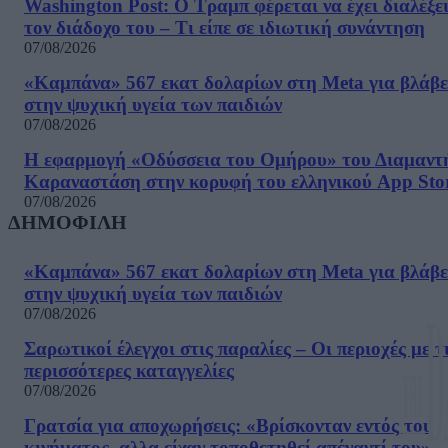
Washington Post: Ο Τραμπ φέρεται να έχει διαλέξε
τον διάδοχο του – Τι είπε σε ιδιωτική συνάντηση
07/08/2026
«Καμπάνα» 567 εκατ δολαρίων στη Meta για βλάβε
στην ψυχική υγεία των παιδιών
07/08/2026
Η εφαρμογή «Οδύσσεια του Ομήρου» του Διαμαντ
Καραναστάση στην κορυφή του ελληνικού App Sto
07/08/2026
ΔΗΜΟΦΙΛΗ
«Καμπάνα» 567 εκατ δολαρίων στη Meta για βλάβε
στην ψυχική υγεία των παιδιών
07/08/2026
Σαρωτικοί έλεγχοι στις παραλίες – Οι περιοχές με τ
περισσότερες καταγγελίες
07/08/2026
Γρατσία για αποχωρήσεις: «Bρίσκονταν εντός του
κινήματος, αλλα είχαν τοποθετηθεί απέναντί του»