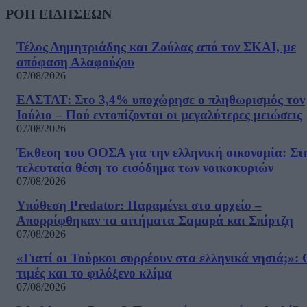
ΡΟΗ ΕΙΔΗΣΕΩΝ
Τέλος Δημητριάδης και Ζούλας από τον ΣΚΑΙ, με
απόφαση Αλαφούζου
07/08/2026
ΕΛΣΤΑΤ: Στο 3,4% υποχώρησε ο πληθωρισμός τον
Ιούλιο – Πού εντοπίζονται οι μεγαλύτερες μειώσεις
07/08/2026
Έκθεση του ΟΟΣΑ για την ελληνική οικονομία: Στ
τελευταία θέση το εισόδημα των νοικοκυριών
07/08/2026
Υπόθεση Predator: Παραμένει στο αρχείο –
Απορρίφθηκαν τα αιτήματα Σαμαρά και Σπίρτζη
07/08/2026
«Γιατί οι Τούρκοι συρρέουν στα ελληνικά νησιά;»: 
τιμές και το φιλόξενο κλίμα
07/08/2026