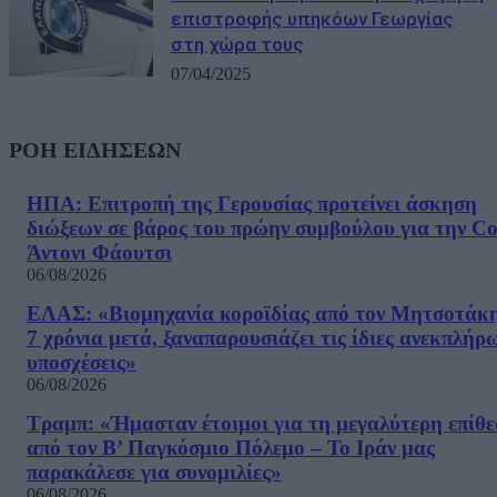
επιστροφής υπηκόων Γεωργίας
στη χώρα τους
07/04/2025
ΡΟΗ ΕΙΔΗΣΕΩΝ
ΗΠΑ: Επιτροπή της Γερουσίας προτείνει άσκηση
διώξεων σε βάρος του πρώην συμβούλου για την Co
Άντονι Φάουτσι
06/08/2026
ΕΛΑΣ: «Βιομηχανία κοροϊδίας από τον Μητσοτάκ
7 χρόνια μετά, ξαναπαρουσιάζει τις ίδιες ανεκπλήρ
υποσχέσεις»
06/08/2026
Τραμπ: «Ήμασταν έτοιμοι για τη μεγαλύτερη επίθ
από τον Β’ Παγκόσμιο Πόλεμο – Το Ιράν μας
παρακάλεσε για συνομιλίες»
06/08/2026