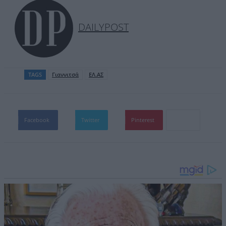
DAILYPOST
TAGS
Γιαννιτσά
ΕΛ.ΑΣ
Facebook
Twitter
Pinterest