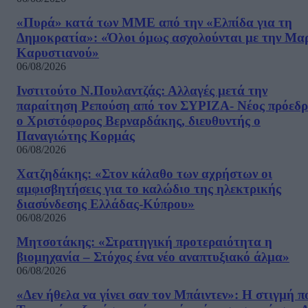
«Πυρά» κατά των ΜΜΕ από την «Ελπίδα για τη
Δημοκρατία»: «Όλοι όμως ασχολούνται με την Μα
Καρυστιανού»
06/08/2026
Ινστιτούτο Ν.Πουλαντζάς: Αλλαγές μετά την
παραίτηση Ρεπούση από τον ΣΥΡΙΖΑ- Νέος πρόεδρ
ο Χριστόφορος Βερναρδάκης, διευθυντής ο
Παναγιώτης Κορμάς
06/08/2026
Χατζηδάκης: «Στον κάλαθο των αχρήστων οι
αμφισβητήσεις για το καλώδιο της ηλεκτρικής
διασύνδεσης Ελλάδας-Κύπρου»
06/08/2026
Μητσοτάκης: «Στρατηγική προτεραιότητα η
βιομηχανία – Στόχος ένα νέο αναπτυξιακό άλμα»
06/08/2026
«Δεν ήθελα να γίνει σαν τον Μπάιντεν»: Η στιγμή π