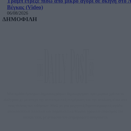
Τραμπ έτρεξε πίσω από μικρό αγόρι σε σκηνή στο 
Βέγκας (Video)
06/08/2026
ΔΗΜΟΦΙΛΗ
Μία ομάδα έμπειρων δημοσιογράφων δημιούργησαν πριν μερικά χρόνια το
dailypost.gr, με στόχο την αντικειμενική ενημέρωση και την ανάλυση πίσω από
τους τίτλους των ειδήσεων. Μαζί με μια μαχητική δημοσιογραφική ομάδα,
αποκαλύπτουν πολιτικά και παραπολιτικά θέματα, γράφουν επωνύμως την
άποψη τους, με γνώμονα τον ενημερωμένο αναγνώστη.