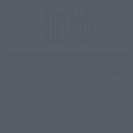
Μία ομάδα έμπειρων δημοσιογράφων δημιούργησαν πριν μερικά χρόνια το
dailypost.gr, με στόχο την αντικειμενική ενημέρωση και την ανάλυση πίσω από
τους τίτλους των ειδήσεων. Μαζί με μια μαχητική δημοσιογραφική ομάδα,
αποκαλύπτουν πολιτικά και παραπολιτικά θέματα, γράφουν επωνύμως την
άποψη τους, με γνώμονα τον ενημερωμένο αναγνώστη.
DAILYPOST.GR – ΤΑΥΤΌΤΗΤΑ
Ιδιοκτήτρια εταιρεία: «ΝΟΗΣΙΣ ΙΚΕ»