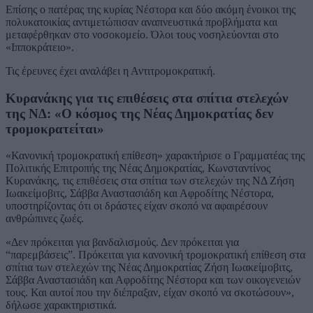
Επίσης ο πατέρας της κυρίας Νέστορα και δύο ακόμη ένοικοι της
πολυκατοικίας αντιμετώπισαν αναπνευστικά προβλήματα και
μεταφέρθηκαν στο νοσοκομείο. Όλοι τους νοσηλεύονται στο
«Ιπποκράτειο».
Τις έρευνες έχει αναλάβει η Αντιτρομοκρατική.
Κυρανάκης για τις επιθέσεις στα σπίτια στελεχών
της ΝΔ: «Ο κόσμος της Νέας Δημοκρατίας δεν
τρομοκρατείται»
«Κανονική τρομοκρατική επίθεση» χαρακτήρισε ο Γραμματέας της
Πολιτικής Επιτροπής της Νέας Δημοκρατίας, Κωνσταντίνος
Κυρανάκης, τις επιθέσεις στα σπίτια των στελεχών της ΝΔ Ζήση
Ιωακείμοβιτς, Σάββα Αναστασιάδη και Αφροδίτης Νέστορα,
υποστηρίζοντας ότι οι δράστες είχαν σκοπό να αφαιρέσουν
ανθρώπινες ζωές.
«Δεν πρόκειται για βανδαλισμούς. Δεν πρόκειται για
“παρεμβάσεις”. Πρόκειται για κανονική τρομοκρατική επίθεση στα
σπίτια των στελεχών της Νέας Δημοκρατίας Ζήση Ιωακείμοβιτς,
Σάββα Αναστασιάδη και Αφροδίτης Νέστορα και των οικογενειών
τους. Και αυτοί που την διέπραξαν, είχαν σκοπό να σκοτώσουν»,
δήλωσε χαρακτηριστικά.