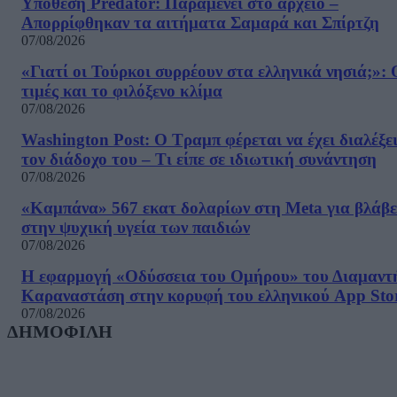
Υπόθεση Predator: Παραμένει στο αρχείο –
Απορρίφθηκαν τα αιτήματα Σαμαρά και Σπίρτζη
07/08/2026
«Γιατί οι Τούρκοι συρρέουν στα ελληνικά νησιά;»: 
τιμές και το φιλόξενο κλίμα
07/08/2026
Washington Post: Ο Τραμπ φέρεται να έχει διαλέξε
τον διάδοχο του – Τι είπε σε ιδιωτική συνάντηση
07/08/2026
«Καμπάνα» 567 εκατ δολαρίων στη Meta για βλάβε
στην ψυχική υγεία των παιδιών
07/08/2026
Η εφαρμογή «Οδύσσεια του Ομήρου» του Διαμαντ
Καραναστάση στην κορυφή του ελληνικού App Sto
07/08/2026
ΔΗΜΟΦΙΛΗ