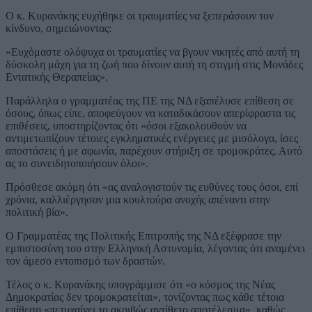
Ο κ. Κυρανάκης ευχήθηκε οι τραυματίες να ξεπεράσουν τον
κίνδυνο, σημειώνοντας:
«Ευχόμαστε ολόψυχα οι τραυματίες να βγουν νικητές από αυτή τη
δύσκολη μάχη για τη ζωή που δίνουν αυτή τη στιγμή στις Μονάδες
Εντατικής Θεραπείας».
Παράλληλα ο γραμματέας της ΠΕ της ΝΔ εξαπέλυσε επίθεση σε
όσους, όπως είπε, αποφεύγουν να καταδικάσουν απερίφραστα τις
επιθέσεις, υποστηρίζοντας ότι «όσοι εξακολουθούν να
αντιμετωπίζουν τέτοιες εγκληματικές ενέργειες με μισόλογα, ίσες
αποστάσεις ή με αφωνία, παρέχουν στήριξη σε τρομοκράτες. Αυτό
ας το συνειδητοποιήσουν όλοι».
Πρόσθεσε ακόμη ότι «ας αναλογιστούν τις ευθύνες τους όσοι, επί
χρόνια, καλλιέργησαν μια κουλτούρα ανοχής απέναντι στην
πολιτική βία».
Ο Γραμματέας της Πολιτικής Επιτροπής της ΝΔ εξέφρασε την
εμπιστοσύνη του στην Ελληνική Αστυνομία, λέγοντας ότι αναμένει
τον άμεσο εντοπισμό των δραστών.
Τέλος ο κ. Κυρανάκης υπογράμμισε ότι «ο κόσμος της Νέας
Δημοκρατίας δεν τρομοκρατείται», τονίζοντας πως κάθε τέτοια
επίθεση «πετυχαίνει το ακριβώς αντίθετο αποτέλεσμα», καθώς,