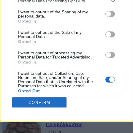
Personal Data Processing Opt Outs
I want to opt-out of the Sharing of my
personal data.
Opted In
I want to opt-out of the Sale of my
Personal Data.
Opted In
I want to opt-out of processing my
ΜΠΟΡΕΙ ΝΑ ΣΑΣ ΕΝΔΙΑΦΕΡΕΙ
Personal Data for Targeted Advertising.
Opted In
Η WIND στηρίζει το έργο των
I want to opt-out of Collection, Use,
εθελοντών δασοπυροσβεστών
Retention, Sale, and/or Sharing of my
Αττικής για 3η συνεχόμενη χρονιά
Personal Data that Is Unrelated with the
Purposes for which it was collected.
με υπηρεσίες επικοινωνίας και
Opted Out
συνδέσεις data υψηλών ταχυτήτων
CONFIRM
22/07/2021
Η τεχνολογία στην υπηρεσία του
περιβάλλοντος
13/07/2021