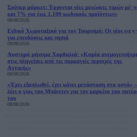
Σούπερ μάρκετ: Έρχονται νέες μειώσεις τιμών μέχρ
και 7% για έως 1.100 κωδικούς προϊόντων»
08/08/2026
Ειδικό Χωροταξικό για τον Τουρισμό: Οι νέοι κανό
για επενδύσεις και νησιά
08/08/2026
Αυστηρό μήνυμα Χαρδαλιά: «Καμία ανεμογεννήτρ
στις πληγείσες από τις πυρκαγιές περιοχές της
Αττικής»
08/08/2026
«Έχει εξαπλωθεί, έχει κάνει μετάσταση στα οστά» –
λέει ο γιος του Μπάιντεν για τον καρκίνο του πατέ
του
08/08/2026
Μία ομάδα έμπειρων δημοσιογράφων δημιούργησαν πριν μερικά χρόνια το
dailypost.gr, με στόχο την αντικειμενική ενημέρωση και την ανάλυση πίσω από
τους τίτλους των ειδήσεων. Μαζί με μια μαχητική δημοσιογραφική ομάδα,
αποκαλύπτουν πολιτικά και παραπολιτικά θέματα, γράφουν επωνύμως την
άποψη τους, με γνώμονα τον ενημερωμένο αναγνώστη.