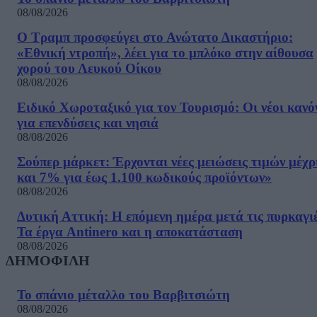
08/08/2026
Ο Τραμπ προσφεύγει στο Ανώτατο Δικαστήριο:
«Εθνική ντροπή», λέει για το μπλόκο στην αίθουσα
χορού του Λευκού Οίκου
08/08/2026
Ειδικό Χωροταξικό για τον Τουρισμό: Οι νέοι κανό
για επενδύσεις και νησιά
08/08/2026
Σούπερ μάρκετ: Έρχονται νέες μειώσεις τιμών μέχρ
και 7% για έως 1.100 κωδικούς προϊόντων»
08/08/2026
Δυτική Αττική: Η επόμενη ημέρα μετά τις πυρκαγιέ
Τα έργα Antinero και η αποκατάσταση
08/08/2026
ΔΗΜΟΦΙΛΗ
Το σπάνιο μέταλλο του Βαρβιτσιώτη
08/08/2026