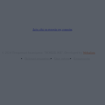
επικοινωνίας: 2108066997
Νόμιμος Εκπρόσωπος: Ζαχαρός Σταμάτης
Μέτοχοι: Ζαχαρός Σταμάτης, Κουβαράς Γεώργιος, ΥΠΗΡΕΣΙΕΣ ΠΡΟΗΓΜΕΝΗΣ
ΤΕΧΝΟΛΟΓΙΑΣ ΠΑΡΑΓΩΓΗΣ ΟΠΤΙΚΟΑΚΟΥΣΤΙΚΩΝ ΜΕΣΩΝ ΜΕΛΕΤΩΝ ΚΑΙ
ΠΑΡΟΧΗΣ ΥΠΗΡΕΣΙΩΝ PLD PLUS ΑΝΩΝ ΕΤΑΙΡΙΑ
Δικαιούχος του ονόματος τομέα (dailypost.gr): ΝΟΗΣΙΣ ΙΚΕ
Διευθυντής/Διαχειριστής: Ζαχαρός Σταμάτης
Διευθυντής Σύνταξης: Ρενάτο Λέκκα
Δείτε εδώ τα στοιχεία της εταιρείας
© 2024 Πνευματικά δικαιώματα: "ΝΟΗΣΙΣ ΙΚΕ". Developed by
Webalists
Πολιτική απορρήτου
Όροι χρήσης
Επικοινωνία