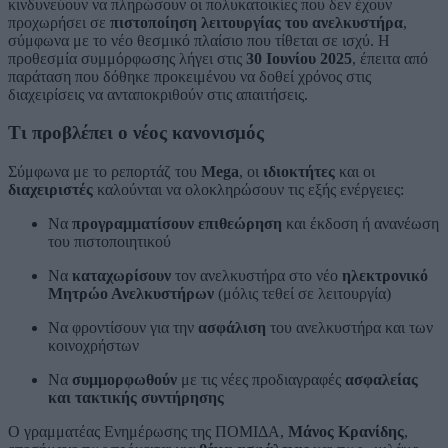
κινδυνεύουν να πληρώσουν οι πολυκατοικίες που δεν έχουν
προχωρήσει σε
πιστοποίηση λειτουργίας του ανελκυστήρα
,
σύμφωνα με το νέο θεσμικό πλαίσιο που τίθεται σε ισχύ. Η
προθεσμία συμμόρφωσης λήγει στις
30 Ιουνίου 2025
, έπειτα από
παράταση που δόθηκε προκειμένου να δοθεί χρόνος στις
διαχειρίσεις να ανταποκριθούν στις απαιτήσεις.
Τι προβλέπει ο νέος κανονισμός
Σύμφωνα με το ρεπορτάζ του
Mega
, οι
ιδιοκτήτες
και οι
διαχειριστές
καλούνται να ολοκληρώσουν τις εξής ενέργειες:
Να
προγραμματίσουν επιθεώρηση
και έκδοση ή ανανέωση
του πιστοποιητικού
Να
καταχωρίσουν
τον ανελκυστήρα στο νέο
ηλεκτρονικό
Μητρώο Ανελκυστήρων
(μόλις τεθεί σε λειτουργία)
Να φροντίσουν για την
ασφάλιση
του ανελκυστήρα και των
κοινοχρήστων
Να
συμμορφωθούν
με τις νέες προδιαγραφές
ασφαλείας
και τακτικής συντήρησης
Ο γραμματέας Ενημέρωσης της ΠΟΜΙΔΑ,
Μάνος Κρανίδης
,