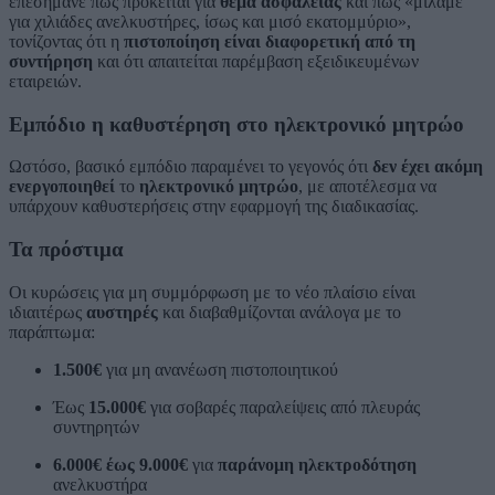
επεσήμανε πως πρόκειται για
θέμα ασφάλειας
και πως «μιλάμε
για χιλιάδες ανελκυστήρες, ίσως και μισό εκατομμύριο»,
τονίζοντας ότι η
πιστοποίηση είναι διαφορετική από τη
συντήρηση
και ότι απαιτείται παρέμβαση εξειδικευμένων
εταιρειών.
Εμπόδιο η καθυστέρηση στο ηλεκτρονικό μητρώο
Ωστόσο, βασικό εμπόδιο παραμένει το γεγονός ότι
δεν έχει ακόμη
ενεργοποιηθεί
το
ηλεκτρονικό μητρώο
, με αποτέλεσμα να
υπάρχουν καθυστερήσεις στην εφαρμογή της διαδικασίας.
Τα πρόστιμα
Οι κυρώσεις για μη συμμόρφωση με το νέο πλαίσιο είναι
ιδιαιτέρως
αυστηρές
και διαβαθμίζονται ανάλογα με το
παράπτωμα:
1.500€
για μη ανανέωση πιστοποιητικού
Έως
15.000€
για σοβαρές παραλείψεις από πλευράς
συντηρητών
6.000€ έως 9.000€
για
παράνομη ηλεκτροδότηση
ανελκυστήρα