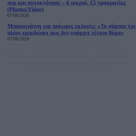
πυρ και αυτοκτόνησε – 6 νεκροί, 15 τραυματίες
(Photos/Video)
07/08/2026
Μπακογιάννη για πρόωρες εκλογές: «Το σύμπαν έχε
πλέον εμπεδώσει πως δεν υπάρχει τέτοιο θέμα»
07/08/2026
Μία ομάδα έμπειρων δημοσιογράφων δημιούργησαν πριν μερικά χρόνια το
dailypost.gr, με στόχο την αντικειμενική ενημέρωση και την ανάλυση πίσω από
τους τίτλους των ειδήσεων. Μαζί με μια μαχητική δημοσιογραφική ομάδα,
αποκαλύπτουν πολιτικά και παραπολιτικά θέματα, γράφουν επωνύμως την
άποψη τους, με γνώμονα τον ενημερωμένο αναγνώστη.
DAILYPOST.GR – ΤΑΥΤΌΤΗΤΑ
Ιδιοκτήτρια εταιρεία: «ΝΟΗΣΙΣ ΙΚΕ»
Έδρα: Δήμος Αμαρουσίου Αττικής, Αγ. Αθανασίου αρ. 21, Τ.Κ. 15125
ΑΦΜ: 801093076, Δ.Ο.Υ.: ΚΕΦΟΔΕ ΑΤΤΙΚΗΣ, E-mail: press@dailypost.gr, Τηλ.