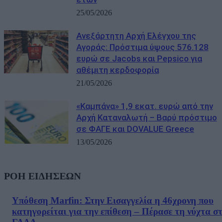
25/05/2026
Ανεξάρτητη Αρχή Ελέγχου της
Αγοράς: Πρόστιμα ύψους 576.128
ευρώ σε Jacobs και Pepsico για
αθέμιτη κερδοφορία
21/05/2026
«Καμπάνα» 1,9 εκατ. ευρώ από την
Αρχή Καταναλωτή – Βαρύ πρόστιμο
σε ΦΑΓΕ και DOVALUE Greece
13/05/2026
ΡΟΗ ΕΙΔΗΣΕΩΝ
Υπόθεση Marfin: Στην Εισαγγελία η 46χρονη που
κατηγορείται για την επίθεση – Πέρασε τη νύχτα σ