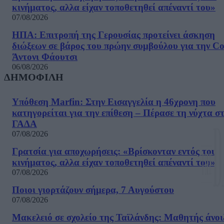
κινήματος, αλλα είχαν τοποθετηθεί απέναντί του»
07/08/2026
ΗΠΑ: Επιτροπή της Γερουσίας προτείνει άσκηση
διώξεων σε βάρος του πρώην συμβούλου για την Co
Άντονι Φάουτσι
06/08/2026
ΔΗΜΟΦΙΛΗ
Υπόθεση Marfin: Στην Εισαγγελία η 46χρονη που
κατηγορείται για την επίθεση – Πέρασε τη νύχτα σ
ΓΑΔΑ
07/08/2026
Γρατσία για αποχωρήσεις: «Bρίσκονταν εντός του
κινήματος, αλλα είχαν τοποθετηθεί απέναντί του»
07/08/2026
Ποιοι γιορτάζουν σήμερα, 7 Αυγούστου
07/08/2026
Μακελειό σε σχολείο της Ταϊλάνδης: Μαθητής άνοι