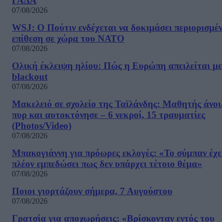
ΓΑΔΑ
07/08/2026
WSJ: Ο Πούτιν ενδέχεται να δοκιμάσει περιορισμέ
επίθεση σε χώρα του ΝΑΤΟ
07/08/2026
Ολική έκλειψη ηλίου: Πώς η Ευρώπη απειλείται με
blackout
07/08/2026
Μακελειό σε σχολείο της Ταϊλάνδης: Μαθητής άνοι
πυρ και αυτοκτόνησε – 6 νεκροί, 15 τραυματίες
(Photos/Video)
07/08/2026
Μπακογιάννη για πρόωρες εκλογές: «Το σύμπαν έχε
πλέον εμπεδώσει πως δεν υπάρχει τέτοιο θέμα»
07/08/2026
Ποιοι γιορτάζουν σήμερα, 7 Αυγούστου
07/08/2026
Γρατσία για αποχωρήσεις: «Bρίσκονταν εντός του