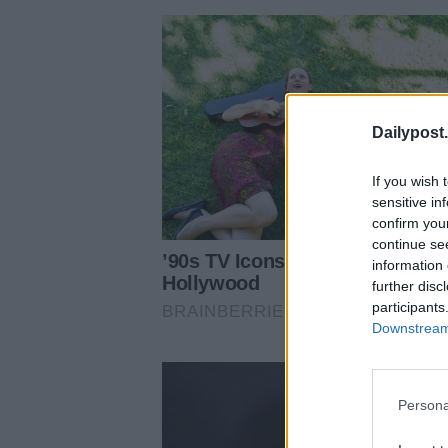
Dailypost.
If you wish 
sensitive in
confirm you
continue se
information 
further disc
participants
Downstream 
Persona