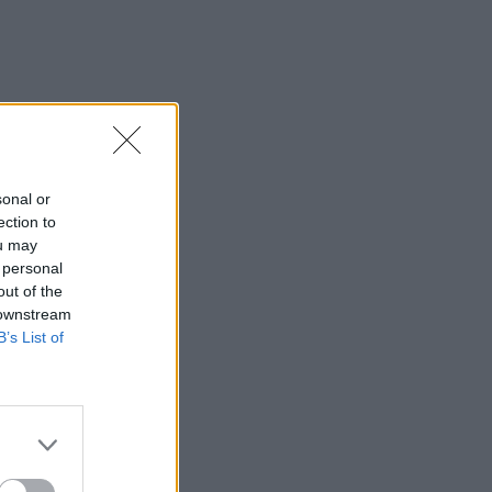
sonal or
ection to
ou may
 personal
out of the
 downstream
B’s List of