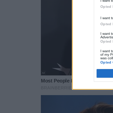
I want t
Opted 
I want t
Opted 
I want 
Advertis
Opted 
I want t
of my P
was col
Opted 