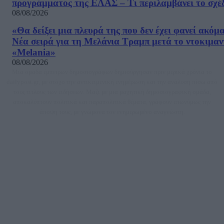
προγράμματος της ΕΛΑΣ – Τι περιλαμβάνει το σχέ
08/08/2026
«Θα δείξει μια πλευρά της που δεν έχει φανεί ακόμ
Νέα σειρά για τη Μελάνια Τραμπ μετά το ντοκιμαν
«Melania»
08/08/2026
Μία ομάδα έμπειρων δημοσιογράφων δημιούργησαν πριν μερικά χρόνια το
dailypost.gr, με στόχο την αντικειμενική ενημέρωση και την ανάλυση πίσω από
τους τίτλους των ειδήσεων. Μαζί με μια μαχητική δημοσιογραφική ομάδα,
αποκαλύπτουν πολιτικά και παραπολιτικά θέματα, γράφουν επωνύμως την
άποψη τους, με γνώμονα τον ενημερωμένο αναγνώστη.
DAILYPOST.GR – ΤΑΥΤΌΤΗΤΑ
Ιδιοκτήτρια εταιρεία: «ΝΟΗΣΙΣ ΙΚΕ»
Έδρα: Δήμος Αμαρουσίου Αττικής, Αγ. Αθανασίου αρ. 21, Τ.Κ. 15125
ΑΦΜ: 801093076, Δ.Ο.Υ.: ΚΕΦΟΔΕ ΑΤΤΙΚΗΣ, E-mail: press@dailypost.gr, Τηλ.