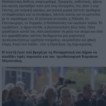
Θεσσαλονίκη διεθνώς αναγνωρίσιμη .Τρυφερός, αυθεντικός, γήινος
και οικείος αγαπήθηκε πολύ από τους συνεργάτες του, ήταν ο κυρ
Γιάννης μια πατρική φιγούρα, μια φιλική μορφή πάντοτε πρόθυμος
να συμβουλέψει και να συνδράμει, πάντοτε ικανός για να εμπνεύσει
με το παράδειγμα του. Η ελληνική οινοποιία, η Νάουσα, το
Γιαννακοχώρι, το Νυμφαίο, η Θεσσαλονίκη του οφείλουν πολλά. Το
περιβάλλον, η άγρια πανίδα, η βιοποικιλότητα άλλα τόσα. Όσοι
εργάστηκαν κοντά του, όσοι απόλαυσαν τη φιλία του ακόμα και όσοι
τον αμφισβήτησαν πάντοτε θα θυμούνται μια γοητευτική
προσωπικότητα με ευρύτητα πνεύματος, ακεραιότητα και ηθική
τόλμη. Καλό σου ταξίδι
», είπε η Πρόεδρος της Δημοκρατίας.
Η τελετή έγινε υπό βροχή με τη Φιλαρμονική του Δήμου να
αποδίδει τιμές παρουσία και του πρωθυπουργού Κυριάκου
Μητσοτάκη.