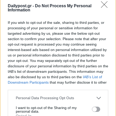
Δείπνο Μητσοτάκη – Ιερώνυμου
Dailypost.gr -
Do Not Process My Personal
στον Λυκαβηττό σε θερμό κλίμα –
Information
Στο τραπέζι ζητήματα κοινού
ενδιαφέροντος
If you wish to opt-out of the sale, sharing to third parties, or
28/07/2026
processing of your personal or sensitive information for
targeted advertising by us, please use the below opt-out
Επικοινωνία Μητσοτάκη με τον
section to confirm your selection. Please note that after your
Κρίστοφερ Νόλαν για την επιτυχία
opt-out request is processed you may continue seeing
της «Οδύσσειας»: «Προβάλλει τον
interest-based ads based on personal information utilized by
ελληνικό πολιτισμό διεθνώς»
us or personal information disclosed to third parties prior to
your opt-out. You may separately opt-out of the further
28/07/2026
disclosure of your personal information by third parties on the
IAB’s list of downstream participants. This information may
also be disclosed by us to third parties on the
IAB’s List of
ΡΟΗ ΕΙΔΗΣΕΩΝ
Downstream Participants
that may further disclose it to other
third parties.
Η Ισπανία επιβάλλει συνοριακούς ελέγχους σε
ταξιδιώτες από την Ιταλία
Personal Data Processing Opt Outs
08/08/2026
I want to opt-out of the Sharing of my
personal data.
CNN: Γιατί ο κορυφαίος στρατηγός του Τραμπ ζητ
Opted In