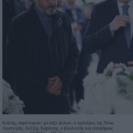
Επίσης, παρέστησαν -μεταξύ άλλων- ο πρόεδρος της Νέας
Αριστεράς, Αλέξης Χαρίτσης, ο βουλευτής και υποψήφιος