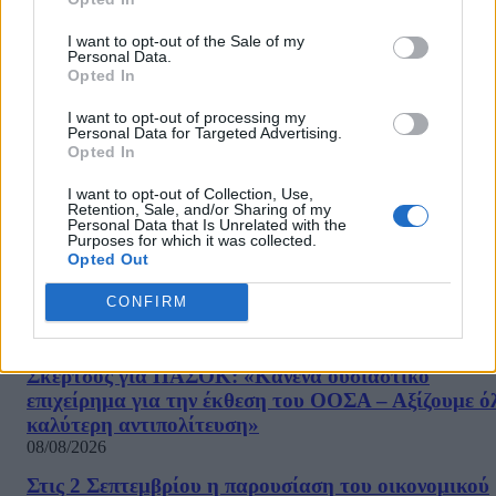
διπλωματική έξοδο από το Ιράν
08/08/2026
I want to opt-out of the Sale of my
Personal Data.
Φρουροί της Επανάστασης: «Το Ορμούζ θα ανοίξει
Opted In
όταν οι ΗΠΑ αποδεχθούν τους όρους του Ιράν»
I want to opt-out of processing my
08/08/2026
Personal Data for Targeted Advertising.
Opted In
Νέο πλήγμα για το κόμμα Καρυστιανού: Αποχωρεί 
Νίκος Μπρουτζάκης – Καταγγέλει αυθαιρεσία και
I want to opt-out of Collection, Use,
φίμωση
Retention, Sale, and/or Sharing of my
Personal Data that Is Unrelated with the
08/08/2026
Purposes for which it was collected.
Opted Out
«Θα δείξει μια πλευρά της που δεν έχει φανεί ακόμ
Νέα σειρά για τη Μελάνια Τραμπ μετά το ντοκιμαν
CONFIRM
«Melania»
08/08/2026
Σκέρτσος για ΠΑΣΟΚ: «Κανένα ουσιαστικό
επιχείρημα για την έκθεση του ΟΟΣΑ – Αξίζουμε ό
καλύτερη αντιπολίτευση»
08/08/2026
Στις 2 Σεπτεμβρίου η παρουσίαση του οικονομικού