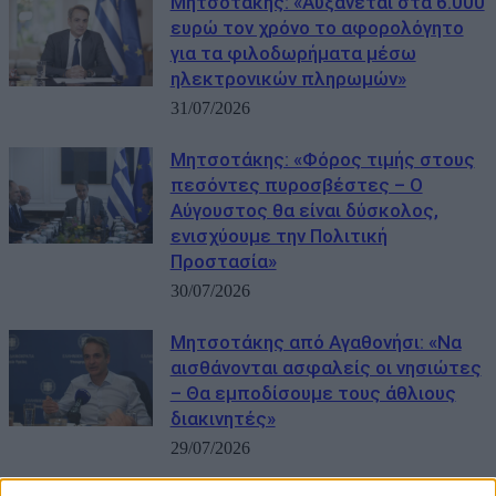
Μητσοτάκης: «Αυξάνεται στα 6.000
ευρώ τον χρόνο το αφορολόγητο
για τα φιλοδωρήματα μέσω
ηλεκτρονικών πληρωμών»
31/07/2026
Μητσοτάκης: «Φόρος τιμής στους
πεσόντες πυροσβέστες – Ο
Αύγουστος θα είναι δύσκολος,
ενισχύουμε την Πολιτική
Προστασία»
30/07/2026
Μητσοτάκης από Αγαθονήσι: «Να
αισθάνονται ασφαλείς οι νησιώτες
– Θα εμποδίσουμε τους άθλιους
διακινητές»
29/07/2026