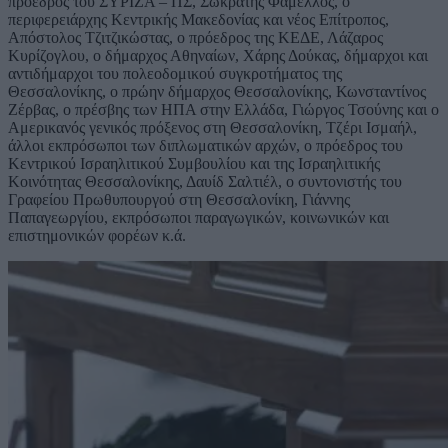
πρόεδρος του ΣΥΡΙΖΑ – ΠΣ, Σωκράτης Φάμελλος, ο
περιφερειάρχης Κεντρικής Μακεδονίας και νέος Επίτροπος,
Απόστολος Τζιτζικώστας, ο πρόεδρος της ΚΕΔΕ, Λάζαρος
Κυρίζογλου, ο δήμαρχος Αθηναίων, Χάρης Δούκας, δήμαρχοι και
αντιδήμαρχοι του πολεοδομικού συγκροτήματος της
Θεσσαλονίκης, ο πρώην δήμαρχος Θεσσαλονίκης, Κωνσταντίνος
Ζέρβας, ο πρέσβης των ΗΠΑ στην Ελλάδα, Γιώργος Τσούνης και ο
Αμερικανός γενικός πρόξενος στη Θεσσαλονίκη, Τζέρι Ισμαήλ,
άλλοι εκπρόσωποι των διπλωματικών αρχών, ο πρόεδρος του
Κεντρικού Ισραηλιτικού Συμβουλίου και της Ισραηλιτικής
Κοινότητας Θεσσαλονίκης, Δαυίδ Σαλτιέλ, ο συντονιστής του
Γραφείου Πρωθυπουργού στη Θεσσαλονίκη, Γιάννης
Παπαγεωργίου, εκπρόσωποι παραγωγικών, κοινωνικών και
επιστημονικών φορέων κ.ά.