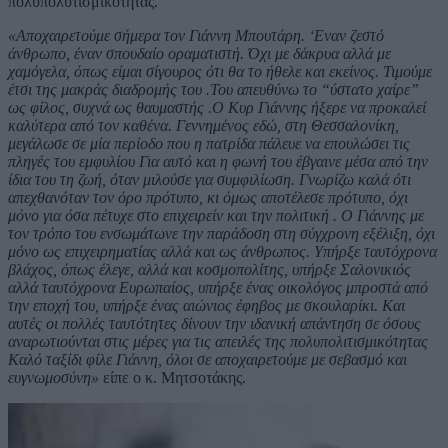
πολυπολυτισμικότητας.
«Αποχαιρετούμε σήμερα τον Γιάννη Μπουτάρη. ‘Εναν ζεστό
άνθρωπο, έναν σπουδαίο οραματιστή. Όχι με δάκρυα αλλά με
χαμόγελα, όπως είμαι σίγουρος ότι θα το ήθελε και εκείνος. Τιμούμε
έτσι της μακράς διαδρομής του .Του απευθύνω το “ύστατο χαίρε”
ως φίλος, συχνά ως θαυμαστής .Ο Κυρ Γιάννης ήξερε να προκαλεί
καλύτερα από τον καθένα. Γεννημένος εδώ, στη Θεσσαλονίκη,
μεγάλωσε σε μία περίοδο που η πατρίδα πάλευε να επουλώσει τις
πληγές του εμφυλίου Για αυτό και η φωνή του έβγαινε μέσα από την
ίδια του τη ζωή, όταν μιλούσε για συμφιλίωση. Γνωρίζω καλά ότι
απεχθανόταν τον όρο πρότυπο, κι όμως αποτέλεσε πρότυπο, όχι
μόνο για όσα πέτυχε στο επιχειρείν και την πολιτική . Ο Γιάννης με
τον τρόπο του ενσωμάτωνε την παράδοση στη σύγχρονη εξέλιξη, όχι
μόνο ως επιχειρηματίας αλλά και ως άνθρωπος. Υπήρξε ταυτόχρονα
βλάχος, όπως έλεγε, αλλά και κοσμοπολίτης, υπήρξε Σαλονικιός
αλλά ταυτόχρονα Ευρωπαίος, υπήρξε ένας οικολόγος μπροστά από
την εποχή του, υπήρξε ένας αιώνιος έφηβος με σκουλαρίκι. Και
αυτές οι πολλές ταυτότητες δίνουν την ιδανική απάντηση σε όσους
αναρωτιούνται στις μέρες για τις απειλές της πολυπολιτισμικότητας
Καλό ταξίδι φίλε Γιάννη, όλοι σε αποχαιρετούμε με σεβασμό και
ευγνωμοσύνη»
είπε ο κ. Μητσοτάκης.