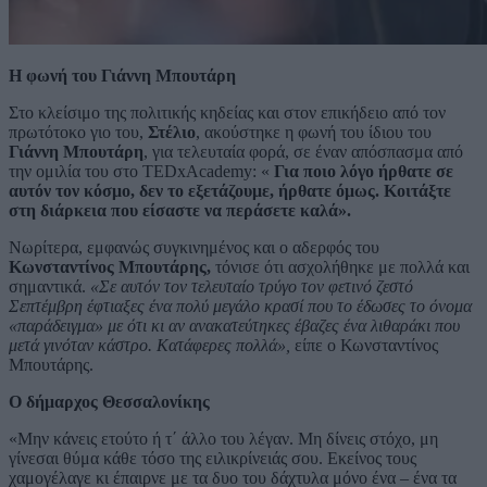
Η φωνή του Γιάννη Μπουτάρη
Στο κλείσιμο της πολιτικής κηδείας και στον επικήδειο από τον
πρωτότοκο γιο του,
Στέλιο
, ακούστηκε η φωνή του ίδιου του
Γιάννη Μπουτάρη
, για τελευταία φορά, σε έναν απόσπασμα από
την ομιλία του στο TEDxAcademy: «
Για ποιο λόγο ήρθατε σε
αυτόν τον κόσμο, δεν το εξετάζουμε, ήρθατε όμως. Κοιτάξτε
στη διάρκεια που είσαστε να περάσετε καλά».
Νωρίτερα, εμφανώς συγκινημένος και ο αδερφός του
Κωνσταντίνος Μπουτάρης,
τόνισε ότι ασχολήθηκε με πολλά και
σημαντικά.
«Σε αυτόν τον τελευταίο τρύγο τον φετινό ζεστό
Σεπτέμβρη έφτιαξες ένα πολύ μεγάλο κρασί που το έδωσες το όνομα
«παράδειγμα» με ότι κι αν ανακατεύτηκες έβαζες ένα λιθαράκι που
μετά γινόταν κάστρο. Κατάφερες πολλά»,
είπε ο Κωνσταντίνος
Μπουτάρης.
Ο δήμαρχος Θεσσαλονίκης
«Μην κάνεις ετούτο ή τ΄ άλλο του λέγαν. Μη δίνεις στόχο, μη
γίνεσαι θύμα κάθε τόσο της ειλικρίνειάς σου. Εκείνος τους
χαμογέλαγε κι έπαιρνε με τα δυο του δάχτυλα μόνο ένα – ένα τα