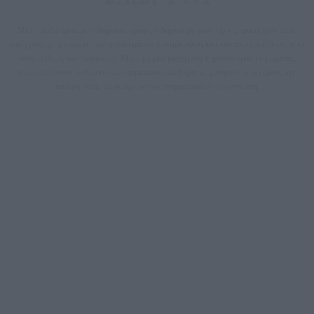
Μία ομάδα έμπειρων δημοσιογράφων δημιούργησαν πριν μερικά χρόνια το
dailypost.gr, με στόχο την αντικειμενική ενημέρωση και την ανάλυση πίσω από
τους τίτλους των ειδήσεων. Μαζί με μια μαχητική δημοσιογραφική ομάδα,
αποκαλύπτουν πολιτικά και παραπολιτικά θέματα, γράφουν επωνύμως την
άποψη τους, με γνώμονα τον ενημερωμένο αναγνώστη.
DAILYPOST.GR – ΤΑΥΤΌΤΗΤΑ
Ιδιοκτήτρια εταιρεία: «ΝΟΗΣΙΣ ΙΚΕ»
Έδρα: Δήμος Αμαρουσίου Αττικής, Αγ. Αθανασίου αρ. 21, Τ.Κ. 15125
ΑΦΜ: 801093076, Δ.Ο.Υ.: ΚΕΦΟΔΕ ΑΤΤΙΚΗΣ, E-mail: press@dailypost.gr, Τηλ.
επικοινωνίας: 2108066997
Νόμιμος Εκπρόσωπος: Ζαχαρός Σταμάτης
Μέτοχοι: Ζαχαρός Σταμάτης, Κουβαράς Γεώργιος, ΥΠΗΡΕΣΙΕΣ ΠΡΟΗΓΜΕΝΗΣ
ΤΕΧΝΟΛΟΓΙΑΣ ΠΑΡΑΓΩΓΗΣ ΟΠΤΙΚΟΑΚΟΥΣΤΙΚΩΝ ΜΕΣΩΝ ΜΕΛΕΤΩΝ ΚΑΙ
ΠΑΡΟΧΗΣ ΥΠΗΡΕΣΙΩΝ PLD PLUS ΑΝΩΝ ΕΤΑΙΡΙΑ
Δικαιούχος του ονόματος τομέα (dailypost.gr): ΝΟΗΣΙΣ ΙΚΕ
Διευθυντής/Διαχειριστής: Ζαχαρός Σταμάτης