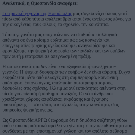
Αναλυτικά, η Ομοσπονδία αναφέρει:
Το τραγικό γεγονός της Ηλιούπολης
μας συγκλονίζει όλους γιατί
πίσω από κάθε τέτοια απώλεια βρίσκεται ένας ανείπωτος πόνος για
την οικογένεια, τους φίλους, το σχολείο, την κοινότητα.
Τέτοια γεγονότα μας υποχρεώνουν να σταθούμε συλλογικά
απέναντι σε ένα κρίσιμο ερώτημα: πώς ως κοινωνία και
επαγγελματίες ψυχικής υγείας ακούμε, αναγνωρίζουμε και
φροντίζουμε την ψυχική δυσφορία των παιδιών και των εφήβων
πριν αυτή μετατραπεί σε απεγνωσμένη πράξη.
Η αυτοκτονικότητα δεν είναι ένα «ξαφνικό» ή «ανεξήγητο»
γεγονός. Η ψυχική δυσφορία των εφήβων δεν είναι αόρατη. Συχνά
εκφράζεται μέσα από αλλαγές στη συμπεριφορά, κοινωνική
απόσυρση, έντονο άγχος, απελπισία, αυτοτραυματισμούς,
δυσκολίες στις σχέσεις, έλλειμμα ανθεκτικότητας απέναντι στην
πίεση για επίδοση ή αίσθημα μοναξιάς. Οι νέοι άνθρωποι
χρειάζονται χώρους ασφάλειας, ακρόασης και έγκαιρης
υποστήριξης — στο σπίτι, στο σχολείο, στην κοινότητα, στις
υπηρεσίες ψυχικής υγείας.
Ως Ομοσπονδία ΑΡΓΩ θεωρούμε ότι η δημόσια συζήτηση γύρω
από τέτοια περιστατικά οφείλει να γίνεται με την υπευθυνότητα που
συνδέεται με την επιστημονική γνώση και τον απόλυτο σεβασμό