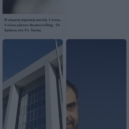
H αόρατη ψηφιακή απειλή: 3 στους
4 νέους κάνουν doomscrolling - Οι
δράσεις του Yπ. Υγείας