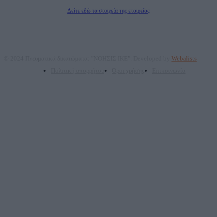
Διευθυντής Σύνταξης: Ρενάτο Λέκκα
Δείτε εδώ τα στοιχεία της εταιρείας
© 2024 Πνευματικά δικαιώματα: "ΝΟΗΣΙΣ ΙΚΕ". Developed by
Webalists
Πολιτική απορρήτου
Όροι χρήσης
Επικοινωνία