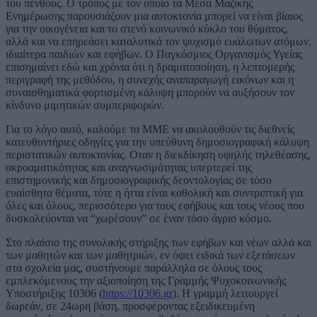
του πένθους. Ο τρόπος με τον οποίο τα Μέσα Μαζικής
Ενημέρωσης παρουσιάζουν μια αυτοκτονία μπορεί να είναι βίαιος
για την οικογένεια και το στενό κοινωνικό κύκλο του θύματος,
αλλά και να επηρεάσει καταλυτικά τον ψυχισμό ευάλωτων ατόμων,
ιδιαίτερα παιδιών και εφήβων. Ο Παγκόσμιος Οργανισμός Υγείας
επισημαίνει εδώ και χρόνια ότι η δραματοποίηση, η λεπτομερής
περιγραφή της μεθόδου, η συνεχής αναπαραγωγή εικόνων και η
συναισθηματικά φορτισμένη κάλυψη μπορούν να αυξήσουν τον
κίνδυνο μιμητικών συμπεριφορών.
Για το λόγο αυτό, καλούμε τα ΜΜΕ να ακολουθούν τις διεθνείς
κατευθυντήριες οδηγίες για την υπεύθυνη δημοσιογραφική κάλυψη
περιστατικών αυτοκτονίας. Οταν η διεκδίκηση υψηλής τηλεθέασης,
ακροαματικότητας και αναγνωσιμότητας υπερτερεί της
επιστημονικής και δημοσιογραφικής δεοντολογίας σε τόσο
ευαίσθητα θέματα, τότε η ήττα είναι καθολική και συντριπτική για
όλες και όλους, περισσότερο για τους εφήβους και τους νέους που
δυσκολεύονται να “χωρέσουν” σε έναν τόσο άγριο κόσμο.
Στο πλαίσιο της συνολικής στήριξης των εφήβων και νέων αλλά και
των μαθητών και των μαθητριών, εν όψει ειδικά των εξετάσεων
στα σχολεία μας, συστήνουμε παράλληλα σε όλους τους
εμπλεκόμενους την αξιοποίηση της Γραμμής Ψυχοκοινωνικής
Υποστήριξης 10306 (
https://10306.gr
). Η γραμμή λειτουργεί
δωρεάν, σε 24ωρη βάση, προσφέροντας εξειδικευμένη