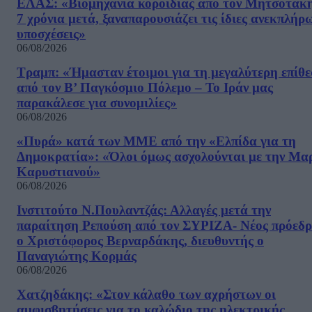
ΕΛΑΣ: «Βιομηχανία κοροϊδίας από τον Μητσοτάκ
7 χρόνια μετά, ξαναπαρουσιάζει τις ίδιες ανεκπλήρ
υποσχέσεις»
06/08/2026
Τραμπ: «Ήμασταν έτοιμοι για τη μεγαλύτερη επίθ
από τον Β’ Παγκόσμιο Πόλεμο – Το Ιράν μας
παρακάλεσε για συνομιλίες»
06/08/2026
«Πυρά» κατά των ΜΜΕ από την «Ελπίδα για τη
Δημοκρατία»: «Όλοι όμως ασχολούνται με την Μα
Καρυστιανού»
06/08/2026
Ινστιτούτο Ν.Πουλαντζάς: Αλλαγές μετά την
παραίτηση Ρεπούση από τον ΣΥΡΙΖΑ- Νέος πρόεδρ
ο Χριστόφορος Βερναρδάκης, διευθυντής ο
Παναγιώτης Κορμάς
06/08/2026
Χατζηδάκης: «Στον κάλαθο των αχρήστων οι
αμφισβητήσεις για το καλώδιο της ηλεκτρικής