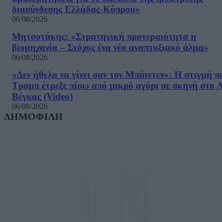
διασύνδεσης Ελλάδας-Κύπρου»
06/08/2026
Μητσοτάκης: «Στρατηγική προτεραιότητα η
βιομηχανία – Στόχος ένα νέο αναπτυξιακό άλμα»
06/08/2026
«Δεν ήθελα να γίνει σαν τον Μπάιντεν»: Η στιγμή π
Τραμπ έτρεξε πίσω από μικρό αγόρι σε σκηνή στο 
Βέγκας (Video)
06/08/2026
ΔΗΜΟΦΙΛΗ