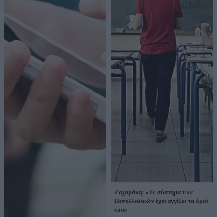
Ζαχαράκη: «Το σύστημα των
Πανελλαδικών έχει αγγίξει τα όριά
του»