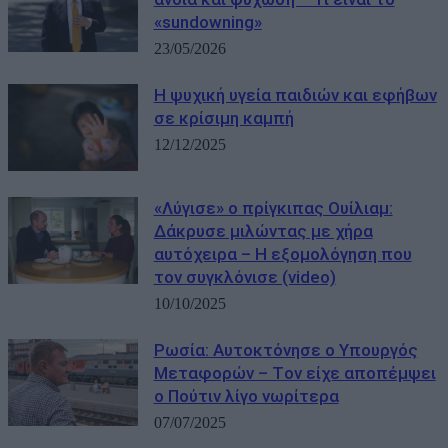
«sundowning»
23/05/2026
Η ψυχική υγεία παιδιών και εφήβων
σε κρίσιμη καμπή
12/12/2025
«Λύγισε» ο πρίγκιπας Ουίλιαμ:
Δάκρυσε μιλώντας με χήρα
αυτόχειρα – Η εξομολόγηση που
τον συγκλόνισε (video)
10/10/2025
Ρωσία: Αυτοκτόνησε ο Υπουργός
Μεταφορών – Tον είχε αποπέμψει
ο Πούτιν λίγο νωρίτερα
07/07/2025