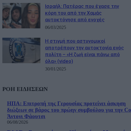
Ισραήλ: Πατέρας που έχασε την
κόρη του από την Χαμάς
αυτοκτόνησε από ενοχές
06/03/2025
Η στιγμή που αστυνομικοί
αποτρέπουν την αυτοκτονία ενός
πολίτη – «Η ζωή είναι πάνω από
όλα» (video)
30/01/2025
ΡΟΗ ΕΙΔΗΣΕΩΝ
ΗΠΑ: Επιτροπή της Γερουσίας προτείνει άσκηση
διώξεων σε βάρος του πρώην συμβούλου για την Co
Άντονι Φάουτσι
06/08/2026