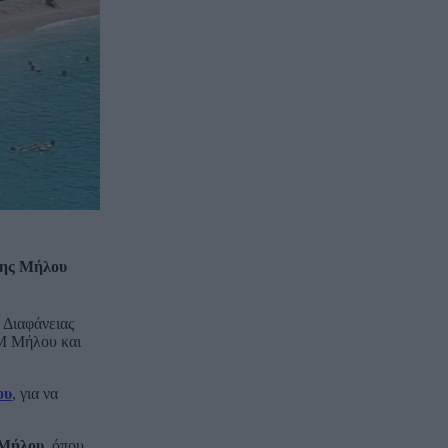
της Μήλου
 Διαφάνειας
ΟΜ Μήλου και
ου
, για να
 Μήλου
, όπου