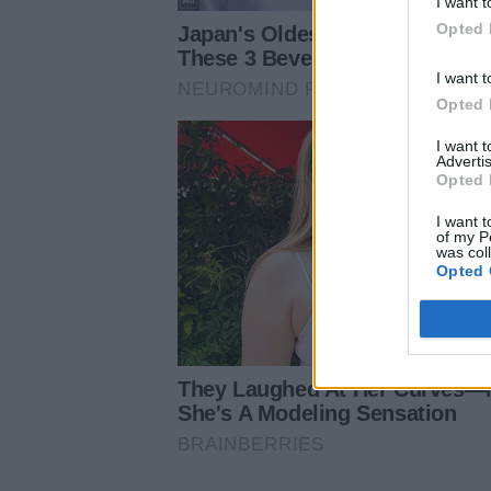
I want t
Opted 
I want t
Opted 
I want 
Advertis
Opted 
I want t
of my P
was col
Opted 