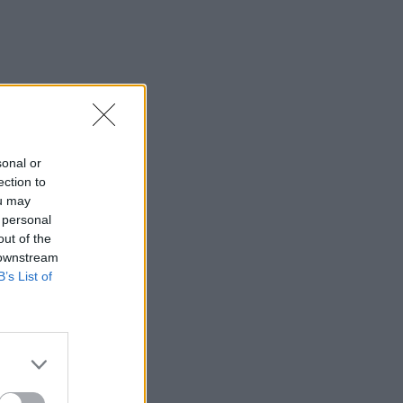
sonal or
ection to
ou may
 personal
out of the
 downstream
B’s List of