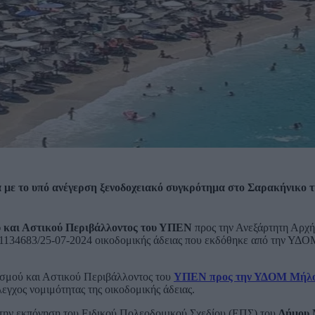
 με το υπό ανέγερση ξενοδοχειακό συγκρότημα στο Σαρακήνικο 
 και Αστικού Περιβάλλοντος του ΥΠΕΝ
προς την Ανεξάρτητη Αρχή
μ. 1134683/25-07-2024 οικοδομικής άδειας που εκδόθηκε από την ΥΔ
ασμού και Αστικού Περιβάλλοντος του
ΥΠΕΝ προς την ΥΔΟΜ Μήλ
γχος νομιμότητας της οικοδομικής άδειας.
ε την εκπόνηση του Ειδικού Πολεοδομικού Σχεδίου (ΕΠΣ) του
Δήμου