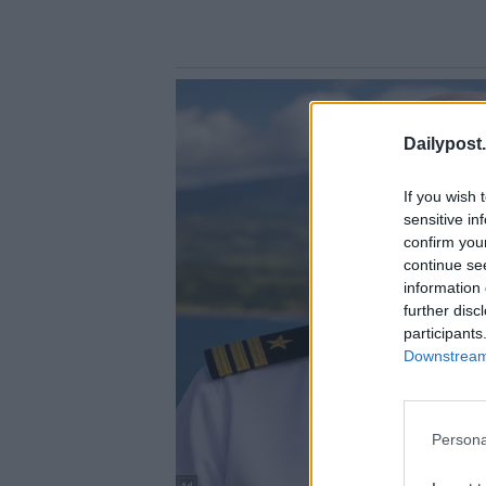
Dailypost.
If you wish 
sensitive in
confirm you
continue se
information 
further disc
participants
Downstream 
Persona