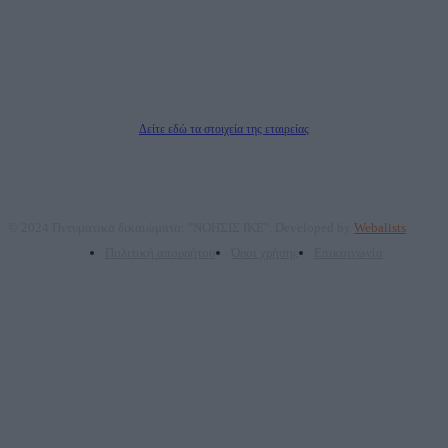
επικοινωνίας: 2108066997
Νόμιμος Εκπρόσωπος: Ζαχαρός Σταμάτης
Μέτοχοι: Ζαχαρός Σταμάτης, Κουβαράς Γεώργιος, ΥΠΗΡΕΣΙΕΣ ΠΡΟΗΓΜΕΝΗΣ
ΤΕΧΝΟΛΟΓΙΑΣ ΠΑΡΑΓΩΓΗΣ ΟΠΤΙΚΟΑΚΟΥΣΤΙΚΩΝ ΜΕΣΩΝ ΜΕΛΕΤΩΝ ΚΑΙ
ΠΑΡΟΧΗΣ ΥΠΗΡΕΣΙΩΝ PLD PLUS ΑΝΩΝ ΕΤΑΙΡΙΑ
Δικαιούχος του ονόματος τομέα (dailypost.gr): ΝΟΗΣΙΣ ΙΚΕ
Διευθυντής/Διαχειριστής: Ζαχαρός Σταμάτης
Διευθυντής Σύνταξης: Ρενάτο Λέκκα
Δείτε εδώ τα στοιχεία της εταιρείας
© 2024 Πνευματικά δικαιώματα: "ΝΟΗΣΙΣ ΙΚΕ". Developed by
Webalists
Πολιτική απορρήτου
Όροι χρήσης
Επικοινωνία