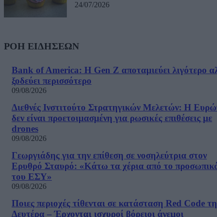
24/07/2026
ΡΟΗ ΕΙΔΗΣΕΩΝ
Bank of America: Η Gen Z αποταμιεύει λιγότερο α
ξοδεύει περισσότερο
09/08/2026
Διεθνές Ινστιτούτο Στρατηγικών Μελετών: Η Ευρ
δεν είναι προετοιμασμένη για ρωσικές επιθέσεις με
drones
09/08/2026
Γεωργιάδης για την επίθεση σε νοσηλεύτρια στον
Ερυθρό Σταυρό: «Κάτω τα χέρια από το προσωπικ
του ΕΣΥ»
09/08/2026
Ποιες περιοχές τίθενται σε κατάσταση Red Code τη
Δευτέρα – Έρχονται ισχυροί βόρειοι άνεμοι