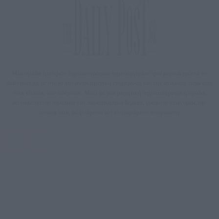
Μία ομάδα έμπειρων δημοσιογράφων δημιούργησαν πριν μερικά χρόνια το
dailypost.gr, με στόχο την αντικειμενική ενημέρωση και την ανάλυση πίσω από
τους τίτλους των ειδήσεων. Μαζί με μια μαχητική δημοσιογραφική ομάδα,
αποκαλύπτουν πολιτικά και παραπολιτικά θέματα, γράφουν επωνύμως την
άποψη τους, με γνώμονα τον ενημερωμένο αναγνώστη.
DAILYPOST.GR – ΤΑΥΤΌΤΗΤΑ
Ιδιοκτήτρια εταιρεία: «ΝΟΗΣΙΣ ΙΚΕ»
Έδρα: Δήμος Αμαρουσίου Αττικής, Αγ. Αθανασίου αρ. 21, Τ.Κ. 15125
ΑΦΜ: 801093076, Δ.Ο.Υ.: ΚΕΦΟΔΕ ΑΤΤΙΚΗΣ, E-mail: press@dailypost.gr, Τηλ.