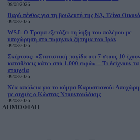
09/08/2026
Βαρύ πένθος για τη βουλευτή της ΝΔ, Τζίνα Οικον
09/08/2026
WSJ: Ο Τραμπ εξετάζει τη λήξη του πολέμου με
υποχώρηση στο πυρηνικό ζήτημα του Ιράν
09/08/2026
Σκέρτσος: «Στατιστική παγίδα ότι 7 στους 10 έχου
καταθέσεις κάτω από 1.000 ευρώ» – Τι δείχνουν τα
στοιχεία
09/08/2026
Νέα απώλεια για το κόμμα Καρυστιανού: Αποχώρη
με αιχμές ο Κώστας Ντουντουλάκης
09/08/2026
ΔΗΜΟΦΙΛΗ