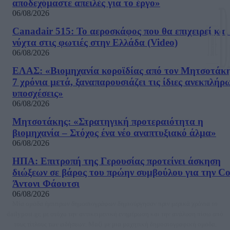
αποδεχόμαστε απειλές για το έργο»
06/08/2026
Canadair 515: Το αεροσκάφος που θα επιχειρεί και
νύχτα στις φωτιές στην Ελλάδα (Video)
06/08/2026
ΕΛΑΣ: «Βιομηχανία κοροϊδίας από τον Μητσοτάκ
7 χρόνια μετά, ξαναπαρουσιάζει τις ίδιες ανεκπλήρ
υποσχέσεις»
06/08/2026
Μητσοτάκης: «Στρατηγική προτεραιότητα η
βιομηχανία – Στόχος ένα νέο αναπτυξιακό άλμα»
06/08/2026
ΗΠΑ: Επιτροπή της Γερουσίας προτείνει άσκηση
διώξεων σε βάρος του πρώην συμβούλου για την Co
Άντονι Φάουτσι
06/08/2026
Μία ομάδα έμπειρων δημοσιογράφων δημιούργησαν πριν μερικά χρόνια το
dailypost.gr, με στόχο την αντικειμενική ενημέρωση και την ανάλυση πίσω από
τους τίτλους των ειδήσεων. Μαζί με μια μαχητική δημοσιογραφική ομάδα,