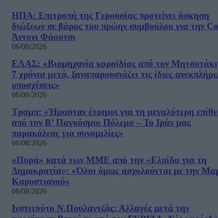
ΗΠΑ: Επιτροπή της Γερουσίας προτείνει άσκηση
διώξεων σε βάρος του πρώην συμβούλου για την Co
Άντονι Φάουτσι
06/08/2026
ΕΛΑΣ: «Βιομηχανία κοροϊδίας από τον Μητσοτάκ
7 χρόνια μετά, ξαναπαρουσιάζει τις ίδιες ανεκπλήρ
υποσχέσεις»
06/08/2026
Τραμπ: «Ήμασταν έτοιμοι για τη μεγαλύτερη επίθ
από τον Β’ Παγκόσμιο Πόλεμο – Το Ιράν μας
παρακάλεσε για συνομιλίες»
06/08/2026
«Πυρά» κατά των ΜΜΕ από την «Ελπίδα για τη
Δημοκρατία»: «Όλοι όμως ασχολούνται με την Μα
Καρυστιανού»
06/08/2026
Ινστιτούτο Ν.Πουλαντζάς: Αλλαγές μετά την