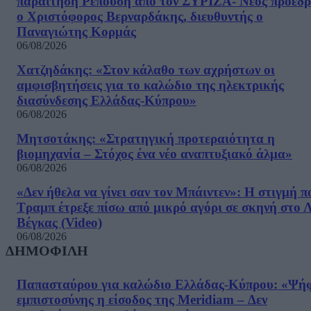
παραίτηση Ρεπούση από τον ΣΥΡΙΖΑ- Νέος πρόεδρ
ο Χριστόφορος Βερναρδάκης, διευθυντής ο
Παναγιώτης Κορμάς
06/08/2026
Χατζηδάκης: «Στον κάλαθο των αχρήστων οι
αμφισβητήσεις για το καλώδιο της ηλεκτρικής
διασύνδεσης Ελλάδας-Κύπρου»
06/08/2026
Μητσοτάκης: «Στρατηγική προτεραιότητα η
βιομηχανία – Στόχος ένα νέο αναπτυξιακό άλμα»
06/08/2026
«Δεν ήθελα να γίνει σαν τον Μπάιντεν»: Η στιγμή π
Τραμπ έτρεξε πίσω από μικρό αγόρι σε σκηνή στο 
Βέγκας (Video)
06/08/2026
ΔΗΜΟΦΙΛΗ
Παπασταύρου για καλώδιο Ελλάδας-Κύπρου: «Ψή
εμπιστοσύνης η είσοδος της Meridiam – Δεν