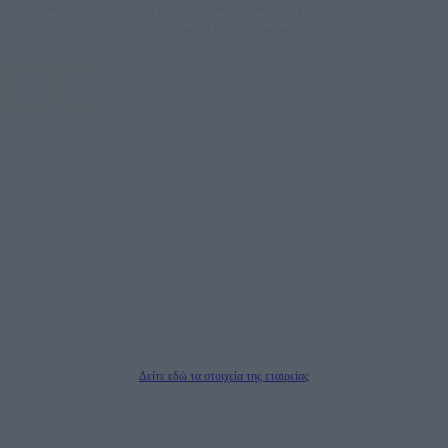
αποκαλύπτουν πολιτικά και παραπολιτικά θέματα, γράφουν επωνύμως την
άποψη τους, με γνώμονα τον ενημερωμένο αναγνώστη.
DAILYPOST.GR – ΤΑΥΤΌΤΗΤΑ
Ιδιοκτήτρια εταιρεία: «ΝΟΗΣΙΣ ΙΚΕ»
Έδρα: Δήμος Αμαρουσίου Αττικής, Αγ. Αθανασίου αρ. 21, Τ.Κ. 15125
ΑΦΜ: 801093076, Δ.Ο.Υ.: ΚΕΦΟΔΕ ΑΤΤΙΚΗΣ, E-mail: press@dailypost.gr, Τηλ.
επικοινωνίας: 2108066997
Νόμιμος Εκπρόσωπος: Ζαχαρός Σταμάτης
Μέτοχοι: Ζαχαρός Σταμάτης, Κουβαράς Γεώργιος, ΥΠΗΡΕΣΙΕΣ ΠΡΟΗΓΜΕΝΗΣ
ΤΕΧΝΟΛΟΓΙΑΣ ΠΑΡΑΓΩΓΗΣ ΟΠΤΙΚΟΑΚΟΥΣΤΙΚΩΝ ΜΕΣΩΝ ΜΕΛΕΤΩΝ ΚΑΙ
ΠΑΡΟΧΗΣ ΥΠΗΡΕΣΙΩΝ PLD PLUS ΑΝΩΝ ΕΤΑΙΡΙΑ
Δικαιούχος του ονόματος τομέα (dailypost.gr): ΝΟΗΣΙΣ ΙΚΕ
Διευθυντής/Διαχειριστής: Ζαχαρός Σταμάτης
Διευθυντής Σύνταξης: Ρενάτο Λέκκα
Δείτε εδώ τα στοιχεία της εταιρείας