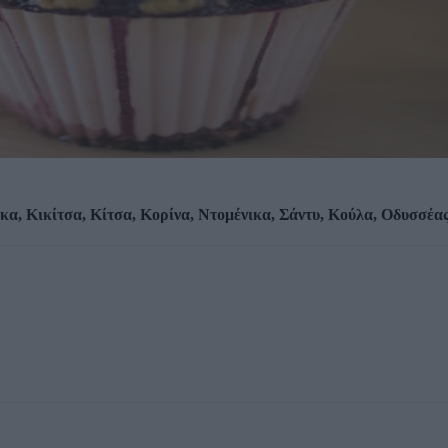
κα, Κικίτσα, Κίτσα, Κορίνα, Ντομένικα, Σάντυ, Κούλα, Οδυσσέα