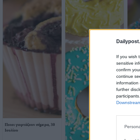
Dailypost.
If you wish 
sensitive in
confirm you
continue se
information 
further disc
participants
Downstream 
Ποιοι γιορτάζουν σήμερα, 30
Persona
Ιουλίου