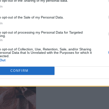
o opt-out of the Sharing of my personal data.
In
 γιορτάζουν σήμερα, 24
Ποιοι γιορτάζ
o opt-out of the Sale of my Personal Data.
ου
Ιουλίου
In
to opt-out of processing my Personal Data for Targeted
ing.
In
o opt-out of Collection, Use, Retention, Sale, and/or Sharing
ersonal Data that Is Unrelated with the Purposes for which it
lected.
Out
CONFIRM