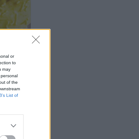
sonal or
ection to
ou may
 personal
out of the
 downstream
B’s List of