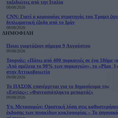
ταξιδιώτες από την Ιταλία
08/08/2026
CNN: Γιατί ο κορυφαίος στρατηγός του Τραμπ ζητ
διπλωματική έξοδο από το Ιράν
08/08/2026
ΔΗΜΟΦΙΛΗ
Ποιοι γιορτάζουν σήμερα 9 Αυγούστου
09/08/2026
Τουρνάς: «Πάνω από 400 πυρκαγιές σε ένα 10ήμερ
-Από αμέλεια το 90% των πυρκαγιών», το «Plan B
στην Αττικοβοιωτία
09/08/2026
Το ΠΑΣΟΚ επανέρχεται για το δημοσίευμα της
«Εστίας»: «Φαντασιόπληκτο ρεπορτάζ»
09/08/2026
Υπ. Μεταφορών: Οριστική λύση στις καθυστερήσει
έκδοσης των πινακίδων κυκλοφορίας – Το ψηφιακό