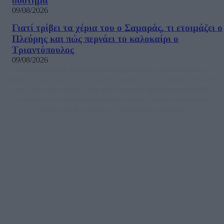
σύστημα
09/08/2026
Γιατί τρίβει τα χέρια του ο Σαμαράς, τι ετοιμάζει ο
Πλεύρης και πώς περνάει το καλοκαίρι ο
Τριαντόπουλος
09/08/2026
Μία ομάδα έμπειρων δημοσιογράφων δημιούργησαν πριν μερικά χρόνια το
dailypost.gr, με στόχο την αντικειμενική ενημέρωση και την ανάλυση πίσω από
τους τίτλους των ειδήσεων. Μαζί με μια μαχητική δημοσιογραφική ομάδα,
αποκαλύπτουν πολιτικά και παραπολιτικά θέματα, γράφουν επωνύμως την
άποψη τους, με γνώμονα τον ενημερωμένο αναγνώστη.
DAILYPOST.GR – ΤΑΥΤΌΤΗΤΑ
Ιδιοκτήτρια εταιρεία: «ΝΟΗΣΙΣ ΙΚΕ»
Έδρα: Δήμος Αμαρουσίου Αττικής, Αγ. Αθανασίου αρ. 21, Τ.Κ. 15125
ΑΦΜ: 801093076, Δ.Ο.Υ.: ΚΕΦΟΔΕ ΑΤΤΙΚΗΣ, E-mail: press@dailypost.gr, Τηλ.
επικοινωνίας: 2108066997