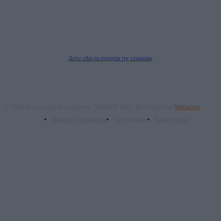
Νόμιμος Εκπρόσωπος: Ζαχαρός Σταμάτης
Μέτοχοι: Ζαχαρός Σταμάτης, Κουβαράς Γεώργιος, ΥΠΗΡΕΣΙΕΣ ΠΡΟΗΓΜΕΝΗΣ
ΤΕΧΝΟΛΟΓΙΑΣ ΠΑΡΑΓΩΓΗΣ ΟΠΤΙΚΟΑΚΟΥΣΤΙΚΩΝ ΜΕΣΩΝ ΜΕΛΕΤΩΝ ΚΑΙ
ΠΑΡΟΧΗΣ ΥΠΗΡΕΣΙΩΝ PLD PLUS ΑΝΩΝ ΕΤΑΙΡΙΑ
Δικαιούχος του ονόματος τομέα (dailypost.gr): ΝΟΗΣΙΣ ΙΚΕ
Διευθυντής/Διαχειριστής: Ζαχαρός Σταμάτης
Διευθυντής Σύνταξης: Ρενάτο Λέκκα
Δείτε εδώ τα στοιχεία της εταιρείας
© 2024 Πνευματικά δικαιώματα: "ΝΟΗΣΙΣ ΙΚΕ". Developed by
Webalists
Πολιτική απορρήτου
Όροι χρήσης
Επικοινωνία