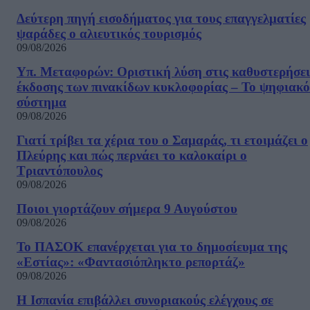
Δεύτερη πηγή εισοδήματος για τους επαγγελματίες
ψαράδες ο αλιευτικός τουρισμός
09/08/2026
Υπ. Μεταφορών: Οριστική λύση στις καθυστερήσει
έκδοσης των πινακίδων κυκλοφορίας – Το ψηφιακό
σύστημα
09/08/2026
Γιατί τρίβει τα χέρια του ο Σαμαράς, τι ετοιμάζει ο
Πλεύρης και πώς περνάει το καλοκαίρι ο
Τριαντόπουλος
09/08/2026
Ποιοι γιορτάζουν σήμερα 9 Αυγούστου
09/08/2026
Το ΠΑΣΟΚ επανέρχεται για το δημοσίευμα της
«Εστίας»: «Φαντασιόπληκτο ρεπορτάζ»
09/08/2026
Η Ισπανία επιβάλλει συνοριακούς ελέγχους σε