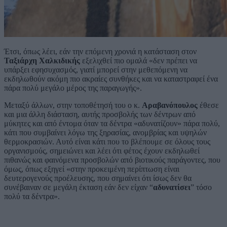
Έτσι, όπως λέει, εάν την επόμενη χρονιά η κατάσταση στον
Ταξιάρχη Χαλκιδικής
εξελιχθεί πιο ομαλά «δεν πρέπει να
υπάρξει εφησυχασμός, γιατί μπορεί στην μεθεπόμενη να
εκδηλωθούν ακόμη πιο ακραίες συνθήκες και να καταστραφεί ένα
πάρα πολύ μεγάλο μέρος της παραγωγής».
Μεταξύ άλλων, στην τοποθέτησή του ο κ.
Αραβανόπουλος
έθεσε
και μια άλλη διάσταση, αυτής προσβολής των δέντρων από
μύκητες και από έντομα όταν τα δέντρα «αδυνατίζουν» πάρα πολύ,
κάτι που συμβαίνει λόγω της ξηρασίας, ανομβρίας και υψηλών
θερμοκρασιών. Αυτό είναι κάτι που το βλέπουμε σε όλους τους
οργανισμούς, σημειώνει και λέει ότι φέτος έχουν εκδηλωθεί
πιθανώς και φαινόμενα προσβολών από βιοτικούς παράγοντες, που
όμως, όπως εξηγεί «στην προκειμένη περίπτωση είναι
δευτερογενούς προέλευσης, που σημαίνει ότι ίσως δεν θα
συνέβαιναν σε μεγάλη έκταση εάν δεν είχαν “
αδυνατίσει
” τόσο
πολύ τα δέντρα».