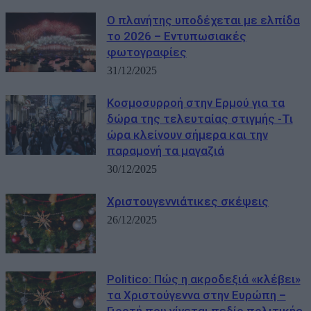
Ο πλανήτης υποδέχεται με ελπίδα
το 2026 – Εντυπωσιακές
φωτογραφίες
31/12/2025
Κοσμοσυρροή στην Ερμού για τα
δώρα της τελευταίας στιγμής -Τι
ώρα κλείνουν σήμερα και την
παραμονή τα μαγαζιά
30/12/2025
Χριστουγεννιάτικες σκέψεις
26/12/2025
Politico: Πώς η ακροδεξιά «κλέβει»
τα Χριστούγεννα στην Ευρώπη –