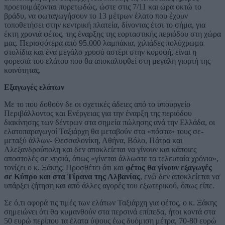
προετοιμάζονται πυρετωδώς, ώστε στις 7/11 και ώρα οκτώ το
βράδυ, να φωταγωγήσουν το 13 μέτρων έλατο που έχουν
τοποθετήσει στην κεντρική πλατεία, δίνοντας έτσι το σήμα, για
έκτη χρονιά φέτος, της έναρξης της εορταστικής περιόδου στη χώρα
μας. Περισσότερα από 95.000 λαμπάκια, χιλιάδες πολύχρωμα
στολίδια και ένα μεγάλο χρυσό αστέρι στην κορυφή, είναι η
φορεσιά του ελάτου που θα αποκαλυφθεί στη μεγάλη γιορτή της
κοινότητας.
Εξαγωγές ελάτων
Με το που δοθούν δε οι σχετικές άδειες από το υπουργείο
Περιβάλλοντος και Ενέργειας για την έναρξη της περιόδου
διακίνησης των δέντρων στα σημεία πώλησης ανά την Ελλάδα, οι
ελατοπαραγωγοί Ταξιάρχη θα μεταβούν στα «πόστα» τους σε-
μεταξύ άλλων- Θεσσαλονίκη, Αθήνα, Βόλο, Πάτρα και
Αλεξανδρούπολη και δεν αποκλείεται να γίνουν και κάποιες
αποστολές σε νησιά, όπως «γίνεται άλλωστε τα τελευταία χρόνια»,
τονίζει ο κ. Ξάκης. Προσθέτει ότι και
φέτος θα γίνουν εξαγωγές
σε Κύπρο και στα Τίρανα της Αλβανίας
, ενώ δεν αποκλείεται να
υπάρξει ζήτηση και από άλλες αγορές του εξωτερικού, όπως είπε.
Σε ό,τι αφορά τις τιμές των ελάτων Ταξιάρχη για φέτος, ο κ. Ξάκης
σημειώνει ότι θα κυμανθούν στα περσινά επίπεδα, ήτοι κοντά στα
50 ευρώ περίπου τα έλατα ύψους έως δυόμιση μέτρα, 70-80 ευρώ