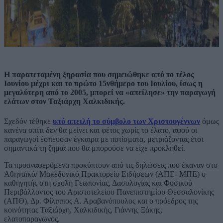
Η παρατεταμένη ξηρασία που σημειώθηκε από το τέλος
Ιουνίου μέχρι και το πρώτο 15νθήμερο του Ιουλίου, ίσως η
μεγαλύτερη από το 2005, μπορεί να «απείλησε» την παραγωγή
ελάτων στον Ταξιάρχη Χαλκιδικής.
Σχεδόν τέθηκε
υπό απειλή το σύμβολο των Χριστουγέννων
όμως
κανένα σπίτι δεν θα μείνει και φέτος χωρίς το έλατο, αφού οι
παραγωγοί έσπευσαν έγκαιρα με ποτίσματα, μετριάζοντας έτσι
σημαντικά τη ζημιά που θα μπορούσε να είχε προκληθεί.
Τα προαναφερόμενα προκύπτουν από τις δηλώσεις που έκαναν στο
Αθηναϊκό/ Μακεδονικό Πρακτορείο Ειδήσεων (AΠΕ- ΜΠΕ) ο
καθηγητής στη σχολή Γεωπονίας, Δασολογίας και Φυσικού
Περιβάλλοντος του Αριστοτελείου Πανεπιστημίου Θεσσαλονίκης
(ΑΠΘ), Δρ. Φίλιππος Α. Αραβανόπουλος και ο πρόεδρος της
κοινότητας Ταξιάρχη, Χαλκιδικής, Γιάννης Ξάκης,
ελατοπαραγωγός.