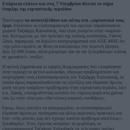
Επάρκεια ελάτων και στις 7 Νοεμβρίου δίνεται το σήμα
έναρξης της εορταστικής περιόδου
Πανέτοιμοι
να ανταπεξέλθουν και φέτος στο ..εορταστικό τους
έργο
, δηλώνουν οι ελατοπαραγωγοί του ορεινού παραδοσιακού
χωριού Ταξιάρχη Χαλκιδικής, που είναι χτισμένο στην «καρδιά»
του Χολομώντα, με τον πρόεδρο της τοπικής κοινότητας, Γιάννη
Ξάκη, παραγωγό, να δηλώνει κατηγορηματικά στο ΑΠΕ-ΜΠΕ ότι
«όχι μόνο είμαστε σε θέση να καλύψουμε την περσινή ζήτηση,
ήτοι 32.000 έλατα, αλλά μπορούμε και να την ξεπεράσουμε κιόλας
αν χρειαστεί», τονίζει.
Η φετινή ξηρασία και οι υψηλές θερμοκρασίες που επικράτησαν
στην περιοχή το φετινό καλοκαίρι, σίγουρα προβλημάτισαν και
ανησύχησαν τους ελατοπαραγωγούς του Ταξιάρχη Χαλκιδικής, οι
οποίοι όμως παρακολουθούσαν τις εξελίξεις και έδρασαν άμεσα,
ώστε να μην υπάρξουν προβλήματα στην εορταστική περίοδο, λέει
ο κ. Ξάκης, επισημαίνοντας ωστόσο ότι «πρώτη φορά στα χρόνια
που ζω στον τόπο μου είδα τέτοιες καιρικές συνθήκες».
Όμως, όπως σπεύδει να υπογραμμίσει, οι ελατοπαραγωγοί
έδρασαν άμεσα με ποτίσματα και άλλες αγροτικές πρακτικές και
έτσι «στις φυτείες μας δεν έχουμε κανένα πρόβλημα απολύτως»,
ξεκαθαρίζει. Έτσι, έχοντας αποφύγει τα χειρότερα, οι
ελατοπαραγωγοί Ταξιάρχη Χαλκιδικής τις τελευταίες ημέρες