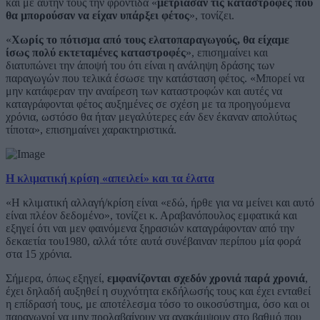
και με αυτήν τους την φροντίδα «
μετρίασαν τις καταστροφές που
θα μπορούσαν να είχαν υπάρξει φέτος
», τονίζει.
«
Χωρίς το πότισμα από τους ελατοπαραγωγούς, θα είχαμε
ίσως πολύ εκτεταμένες καταστροφές
», επισημαίνει και
διατυπώνει την άποψή του ότι είναι η ανάληψη δράσης των
παραγωγών που τελικά έσωσε την κατάσταση φέτος. «Μπορεί να
μην κατάφεραν την αναίρεση των καταστροφών και αυτές να
καταγράφονται φέτος αυξημένες σε σχέση με τα προηγούμενα
χρόνια, ωστόσο θα ήταν μεγαλύτερες εάν δεν έκαναν απολύτως
τίποτα», επισημαίνει χαρακτηριστικά.
Η κλιματική κρίση «απειλεί» και τα έλατα
«Η κλιματική αλλαγή/κρίση είναι «εδώ, ήρθε για να μείνει και αυτό
είναι πλέον δεδομένο», τονίζει κ. Αραβανόπουλος εμφατικά και
εξηγεί ότι ναι μεν φαινόμενα ξηρασιών καταγράφονταν από την
δεκαετία του1980, αλλά τότε αυτά συνέβαιναν περίπου μία φορά
στα 15 χρόνια.
Σήμερα, όπως εξηγεί,
εμφανίζονται σχεδόν χρονιά παρά χρονιά
,
έχει δηλαδή αυξηθεί η συχνότητα εκδήλωσής τους και έχει ενταθεί
η επίδρασή τους, με αποτέλεσμα τόσο το οικοσύστημα, όσο και οι
παραγωγοί να μην προλαβαίνουν να ανακάμψουν στο βαθμό που