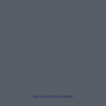
τους τίτλους των ειδήσεων. Μαζί με μια μαχητική δημοσιογραφική ομάδα,
αποκαλύπτουν πολιτικά και παραπολιτικά θέματα, γράφουν επωνύμως την
άποψη τους, με γνώμονα τον ενημερωμένο αναγνώστη.
DAILYPOST.GR – ΤΑΥΤΌΤΗΤΑ
Ιδιοκτήτρια εταιρεία: «ΝΟΗΣΙΣ ΙΚΕ»
Έδρα: Δήμος Αμαρουσίου Αττικής, Αγ. Αθανασίου αρ. 21, Τ.Κ. 15125
ΑΦΜ: 801093076, Δ.Ο.Υ.: ΚΕΦΟΔΕ ΑΤΤΙΚΗΣ, E-mail: press@dailypost.gr, Τηλ.
επικοινωνίας: 2108066997
Νόμιμος Εκπρόσωπος: Ζαχαρός Σταμάτης
Μέτοχοι: Ζαχαρός Σταμάτης, Κουβαράς Γεώργιος, ΥΠΗΡΕΣΙΕΣ ΠΡΟΗΓΜΕΝΗΣ
ΤΕΧΝΟΛΟΓΙΑΣ ΠΑΡΑΓΩΓΗΣ ΟΠΤΙΚΟΑΚΟΥΣΤΙΚΩΝ ΜΕΣΩΝ ΜΕΛΕΤΩΝ ΚΑΙ
ΠΑΡΟΧΗΣ ΥΠΗΡΕΣΙΩΝ PLD PLUS ΑΝΩΝ ΕΤΑΙΡΙΑ
Δικαιούχος του ονόματος τομέα (dailypost.gr): ΝΟΗΣΙΣ ΙΚΕ
Διευθυντής/Διαχειριστής: Ζαχαρός Σταμάτης
Διευθυντής Σύνταξης: Ρενάτο Λέκκα
Δείτε εδώ τα στοιχεία της εταιρείας