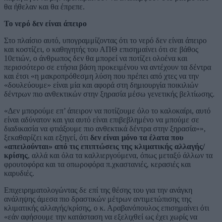
θα ήθελαν και θα έπρεπε.
To νερό δεν είναι άπειρο
Στο πλαίσιο αυτό, υπογραμμίζοντας ότι το νερό δεν είναι άπειρο
και κοστίζει, ο καθηγητής του ΑΠΘ επισημαίνει ότι σε βάθος
10ετιών, ο άνθρωπος δεν θα μπορεί να ποτίζει ολοένα και
περισσότερο σε ετήσια βάση προκειμένου να αντέχουν τα δέντρα
και έτσι «η μακροπρόθεσμη λύση που πρέπει από χτες να την
«δουλεύουμε» είναι μία και αφορά στη δημιουργία ποικιλιών
δέντρων πιο ανθεκτικών στην ξηρασία μέσω γενετικής βελτίωσης.
«Δεν μπορούμε επ’ άπειρον να ποτίζουμε όλο το καλοκαίρι, αυτό
είναι αδύνατον και για αυτό είναι επιβεβλημένο να μπούμε σε
διαδικασία να φτιάξουμε πιο ανθεκτικά δέντρα στην ξηρασία»»,
ξεκαθαρίζει και εξηγεί, ότι
δεν είναι μόνο τα έλατα που
«απειλούνται» από τις επιπτώσεις της κλιματικής αλλαγής/
κρίσης
, αλλά και όλα τα καλλιεργούμενα, όπως μεταξύ άλλων τα
φρουτοφόρα και τα οπωροφόρα π.χκαστανιές, κερασιές και
καρυδιές.
Επιχειρηματολογώντας δε επί της θέσης του για την ανάγκη
ανάληψης άμεσα πιο δραστικών μέτρων αντιμετώπισης της
κλιματικής αλλαγής/κρίσης, ο κ. Αραβανόπουλος επισημαίνει ότι
«εάν αφήσουμε την κατάσταση να εξελιχθεί ως έχει χωρίς να