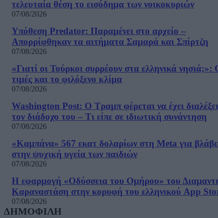
τελευταία θέση το εισόδημα των νοικοκυριών
07/08/2026
Υπόθεση Predator: Παραμένει στο αρχείο –
Απορρίφθηκαν τα αιτήματα Σαμαρά και Σπίρτζη
07/08/2026
«Γιατί οι Τούρκοι συρρέουν στα ελληνικά νησιά;»: 
τιμές και το φιλόξενο κλίμα
07/08/2026
Washington Post: Ο Τραμπ φέρεται να έχει διαλέξε
τον διάδοχο του – Τι είπε σε ιδιωτική συνάντηση
07/08/2026
«Καμπάνα» 567 εκατ δολαρίων στη Meta για βλάβε
στην ψυχική υγεία των παιδιών
07/08/2026
Η εφαρμογή «Οδύσσεια του Ομήρου» του Διαμαντ
Καραναστάση στην κορυφή του ελληνικού App Sto
07/08/2026
ΔΗΜΟΦΙΛΗ