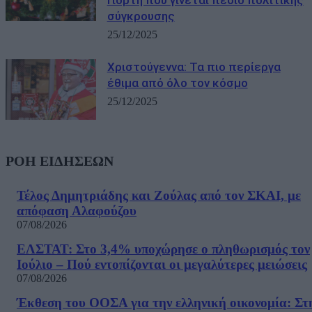
Γιορτή που γίνεται πεδίο πολιτικής
σύγκρουσης
25/12/2025
Χριστούγεννα: Τα πιο περίεργα
έθιμα από όλο τον κόσμο
25/12/2025
ΡΟΗ ΕΙΔΗΣΕΩΝ
Τέλος Δημητριάδης και Ζούλας από τον ΣΚΑΙ, με
απόφαση Αλαφούζου
07/08/2026
ΕΛΣΤΑΤ: Στο 3,4% υποχώρησε ο πληθωρισμός τον
Ιούλιο – Πού εντοπίζονται οι μεγαλύτερες μειώσεις
07/08/2026
Έκθεση του ΟΟΣΑ για την ελληνική οικονομία: Στ