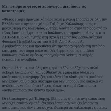
Με ποτίσματα φέτος οι παραγωγοί, μετρίασαν τις
καταστροφές
«Φέτος είχαμε πραγματικά πάρα πολύ μεγάλη ξηρασία σε όλη την
Ελλάδα και στην περιοχή του Ταξιάρχη Χαλκιδικής, ίσως τη
μεγαλύτερη της τελευταίας 20ετίας, ιδιαίτερα στην περίοδο από το
τέλος Ιουνίου μέχρι τα μέσα Ιουλίου», επισημαίνει μιλώντας στο
ΑΠΕ-ΜΠΕ ο καθηγητής στη σχολή Γεωπονίας, Δασολογίαςκαι
Φυσικού Περιβάλλοντος του ΑΠΘ, Δρ Φίλιππος Α.
Αραβανόπουλος και προσθέτει ότι την προαναφερόμενη περίοδο
καταγράφηκαν πάρα πολύ υψηλές θερμοκρασίες επιπέδου
καύσωνα, ενώ το αμέσως προηγούμενο διάστημα υπήρξε
εκτεταμένη ανομβρία.
Ως αποτέλεσμα, «σε όλη την χώρα τα δέντρα δέχτηκαν πολύ
σοβαρή καταπόνηση και βρέθηκαν σε εξαιρετικά δυσχερή
κατάσταση», υπογραμμίζει, και εξηγεί ότι ιδιαίτερα τα φυτά που
δεν έχουν βαθύ ριζικό σύστημα και δεν μπορούν πιο εύκολα να
αντλήσουν νερό από το έδαφος, όπως τα νεαρά έλατα, αυτά
«αντιμετώπισαν πιο έντονο πρόβλημα».
Οι ελατοπαραγωγοί Ταξιάρχη, βλέποντας ότι η φετινή κατάσταση
δεν εξελισσόταν ομαλά, έγκαιρα έσπευσαν και ξεκίνησαν τα
ποτίσματα, που δεν είναι συχνά, ιδιαίτερα σε παλαιότερες φυτείες,