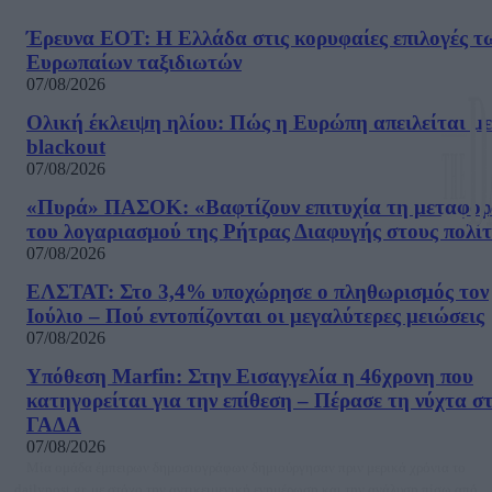
Έρευνα ΕΟΤ: Η Ελλάδα στις κορυφαίες επιλογές τ
Ευρωπαίων ταξιδιωτών
07/08/2026
Ολική έκλειψη ηλίου: Πώς η Ευρώπη απειλείται με
blackout
07/08/2026
«Πυρά» ΠΑΣΟΚ: «Βαφτίζουν επιτυχία τη μεταφο
του λογαριασμού της Ρήτρας Διαφυγής στους πολίτ
07/08/2026
ΕΛΣΤΑΤ: Στο 3,4% υποχώρησε ο πληθωρισμός τον
Ιούλιο – Πού εντοπίζονται οι μεγαλύτερες μειώσεις
07/08/2026
Υπόθεση Marfin: Στην Εισαγγελία η 46χρονη που
κατηγορείται για την επίθεση – Πέρασε τη νύχτα σ
ΓΑΔΑ
07/08/2026
Μία ομάδα έμπειρων δημοσιογράφων δημιούργησαν πριν μερικά χρόνια το
dailypost.gr, με στόχο την αντικειμενική ενημέρωση και την ανάλυση πίσω από