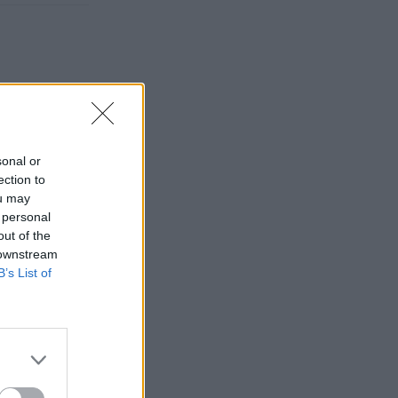
sonal or
ection to
ou may
 personal
out of the
 downstream
B’s List of