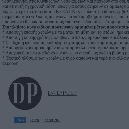
νοσηλεύονται στις κλινικές των νοσοκομείων και πάσχουν από συμπ
και σε αυτή τη χρονική φάση, ιδίως για όσους ανήκουν σε ομάδες υ
Σύμφωνα με τα στοιχεία του ΚΕΕΛΠΝΟ, περίπου 1,6 δόσεις εμβολί
ανηλίκους και ενηλίκους με αναπνευστικά προβλήματα υγείας και μ
μπορούν να θωρακίσουν για τους επόμενους δυο μήνες άτομα με επ
Στο πλαίσιο αυτό ειδικοί προτείνουν ορισμένα μέτρα προστασία
* Αποφυγή επαφής χεριών με τα μάτια, τη μύτη και το στόμα, προκε
* Αποφυγή κοινής χρήσης μολυβιών, στυλό, μαρκαδόρων και άλλων
* Σε βήχα ή φτέρνισμα, κάλυψη της μύτης και του στόματος με το μ
* Απόρριψη χρησιμοποιημένου χαρτομάντιλου στους κάδους απορρι
* Απαγορεύεται τα παιδιά να πίνουν νερό απευθείας από τη βρύση μ
* Τακτικό πλύσιμο των χεριών με υγρό σαπούνι και νερό ή εναλλα
αλκοόλη.
DAILYPOST
TAGS
Γρίπη
ΚΕΕΛΠΝΟ