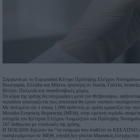
Σύμφωνα με το Ευρωπαϊκό Κέντρο Πρόληψης Ελέγχου Νοσημάτων (E
Βουλγαρία, Ελλάδα και Μάλτα, ηπιότερη σε Ιταλία, Γαλλία, Ισπανία
Βέλγιο, Πολωνία και σκανδιναβικές χώρες.
Το κύμα της γρίπης θα υποχωρήσει μετά τον Φεβρουάριο, αφήνοντας 
περιόδου υπολογίζεται πως συνολικά θα έχουν νοσήσει τουλάχιστον
Με δεδομένο ότι 1 στους 1.000 ασθενείς με γρίπη εμφανίζει την π
Μονάδα Εντατικής Θεραπείας (ΜΕΘ), στην εφετινή περίοδο αναμένε
στοιχεία του Κέντρου Ελέγχου Λοιμώξεων και Πρόληψης Νοσημάτ
167 άνθρωποι με επιπλοκές της γρίπης.
Η ΠΟΕΔΗΝ δηλώνει ότι “τα νούμερα που διαθέτει το ΚΕΕΛΠΝΟ είνα
νοσηλευόμενων σε ΜΕΘ, επειδή δεν γίνεται Μοριακός έλεγχος στα