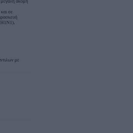
ι μεγάλη ακόμη
 και σε
Παρασκευή
Α(Η1Ν1).
άντιλων με