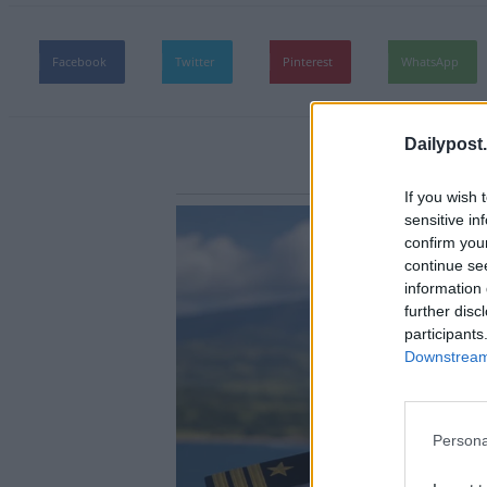
Facebook
Twitter
Pinterest
WhatsApp
Dailypost.
If you wish 
sensitive in
confirm you
continue se
information 
further disc
participants
Downstream 
Persona