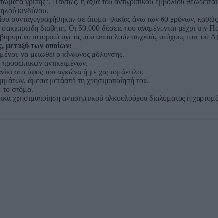
τώματα γρίπης”. Πάντως, η αξία του αντιγριπικού εμβολίου θεωρείτα
ψηλού κινδύνου.
ου συνταγογραφήθηκαν σε άτομα ηλικίας άνω των 60 χρόνων, καθώς
ε σακχαρώδη διαβήτη. Οι 50.000 δόσεις που αναμένονται μέχρι την 
ιβαρυμένο ιστορικό υγείας που αποτελούν συχνούς στόχους του ιού 
ς, μεταξύ των οποίων:
ιμένου να μειωθεί ο κίνδυνος μόλυνσης.
 προσωπικών αντικειμένων.
ανίκι στο ύψος του αγκώνα ή με χαρτομάντιλο.
μμάτων, άμεσα μετάαπό τη χρησιμοποίησή του.
ε το στόμα.
κτικά χρησιμοποίηση αντισηπτικού αλκοολούχου διαλύματος ή χαρτομ