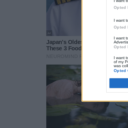
I want t
Opted 
I want t
Opted 
I want 
Advertis
Opted 
I want t
of my P
was col
Opted 