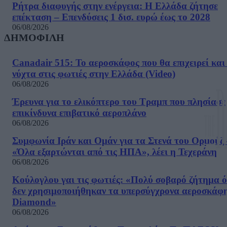
Ρήτρα διαφυγής στην ενέργεια: Η Ελλάδα ζήτησε
επέκταση – Επενδύσεις 1 δισ. ευρώ έως το 2028
06/08/2026
ΔΗΜΟΦΙΛΗ
Canadair 515: Το αεροσκάφος που θα επιχειρεί και
νύχτα στις φωτιές στην Ελλάδα (Video)
06/08/2026
Έρευνα για το ελικόπτερο του Τραμπ που πλησίασε
επικίνδυνα επιβατικό αεροπλάνο
06/08/2026
Συμφωνία Ιράν και Ομάν για τα Στενά του Ορμούζ 
«Όλα εξαρτώνται από τις ΗΠΑ», λέει η Τεχεράνη
06/08/2026
Κούλογλου γαι τις φωτιές: «Πολύ σοβαρό ζήτημα ό
δεν χρησιμοποιήθηκαν τα υπερσύγχρονα αεροσκάφ
Diamond»
06/08/2026