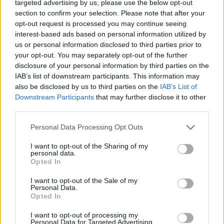
targeted advertising by us, please use the below opt-out
section to confirm your selection. Please note that after your
opt-out request is processed you may continue seeing
interest-based ads based on personal information utilized by
us or personal information disclosed to third parties prior to
your opt-out. You may separately opt-out of the further
disclosure of your personal information by third parties on the
IAB’s list of downstream participants. This information may
also be disclosed by us to third parties on the
IAB’s List of
Downstream Participants
that may further disclose it to other
third parties.
Personal Data Processing Opt Outs
I want to opt-out of the Sharing of my
ΜΠΟΡΕΙ ΝΑ ΣΑΣ ΕΝΔΙΑΦΕΡΕΙ
personal data.
Opted In
Ζημιές από τα έργα του Μετρό
I want to opt-out of the Sale of my
στην Κυψέλη: Ο Δήμος Αθηναίων
Personal Data.
καλύπτει πραγματογνώμονες και
Opted In
παρέχει ψυχολογική στήριξη
I want to opt-out of processing my
21/07/2026
Personal Data for Targeted Advertising.