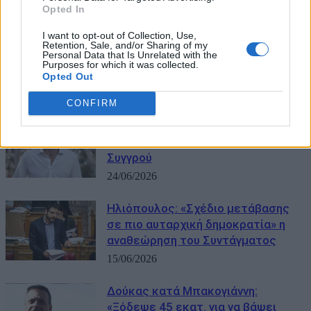
Opted In
Θετική στάση Μπακογιάννη για
I want to opt-out of Collection, Use,
ΠΑΣΟΚ: «Στο θέμα της
Retention, Sale, and/or Sharing of my
Personal Data that Is Unrelated with the
τρομοκρατίας έχει μία ξεκάθαρη
Purposes for which it was collected.
θέση, μία θέση ευθύνης»
Opted Out
16/07/2026
CONFIRM
Ο Μπακογιάννης τα βάζει με τον
Δούκα για τον αγώνα δρόμου στη
Συγγρού
24/06/2026
Ηλιόπουλος: «Σχέδιο μετάβασης
σε πιο αυταρχική δημοκρατία» η
αναθεώρηση του Συντάγματος
15/06/2026
Δούκας κατά Μπακογιάννη:
«Ξόδεψε 45 εκατ. για να βάψει