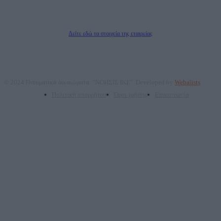
ΠΑΡΟΧΗΣ ΥΠΗΡΕΣΙΩΝ PLD PLUS ΑΝΩΝ ΕΤΑΙΡΙΑ
Δικαιούχος του ονόματος τομέα (dailypost.gr): ΝΟΗΣΙΣ ΙΚΕ
Διευθυντής/Διαχειριστής: Ζαχαρός Σταμάτης
Διευθυντής Σύνταξης: Ρενάτο Λέκκα
Δείτε εδώ τα στοιχεία της εταιρείας
© 2024 Πνευματικά δικαιώματα: "ΝΟΗΣΙΣ ΙΚΕ". Developed by
Webalists
Πολιτική απορρήτου
Όροι χρήσης
Επικοινωνία