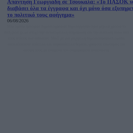
Απάντηση Γεωργιάδη σε Τσουκαλά: «Το ΠΑΣΟΚ ν
διαβάσει όλα τα έγγραφα και όχι μόνο όσα εξυπηρε
το πολιτικό τους αφήγημα»
06/08/2026
Μία ομάδα έμπειρων δημοσιογράφων δημιούργησαν πριν μερικά χρόνια το
dailypost.gr, με στόχο την αντικειμενική ενημέρωση και την ανάλυση πίσω από
τους τίτλους των ειδήσεων. Μαζί με μια μαχητική δημοσιογραφική ομάδα,
αποκαλύπτουν πολιτικά και παραπολιτικά θέματα, γράφουν επωνύμως την
άποψη τους, με γνώμονα τον ενημερωμένο αναγνώστη.
DAILYPOST.GR – ΤΑΥΤΌΤΗΤΑ
Ιδιοκτήτρια εταιρεία: «ΝΟΗΣΙΣ ΙΚΕ»
Έδρα: Δήμος Αμαρουσίου Αττικής, Αγ. Αθανασίου αρ. 21, Τ.Κ. 15125
ΑΦΜ: 801093076, Δ.Ο.Υ.: ΚΕΦΟΔΕ ΑΤΤΙΚΗΣ, E-mail: press@dailypost.gr, Τηλ.
επικοινωνίας: 2108066997
Νόμιμος Εκπρόσωπος: Ζαχαρός Σταμάτης
Μέτοχοι: Ζαχαρός Σταμάτης, Κουβαράς Γεώργιος, ΥΠΗΡΕΣΙΕΣ ΠΡΟΗΓΜΕΝΗΣ
ΤΕΧΝΟΛΟΓΙΑΣ ΠΑΡΑΓΩΓΗΣ ΟΠΤΙΚΟΑΚΟΥΣΤΙΚΩΝ ΜΕΣΩΝ ΜΕΛΕΤΩΝ ΚΑΙ