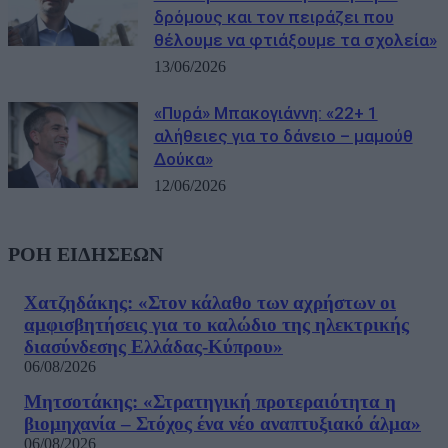
δρόμους και τον πειράζει που
θέλουμε να φτιάξουμε τα σχολεία»
13/06/2026
«Πυρά» Μπακογιάννη: «22+ 1
αλήθειες για το δάνειο – μαμούθ
Δούκα»
12/06/2026
ΡΟΗ ΕΙΔΗΣΕΩΝ
Χατζηδάκης: «Στον κάλαθο των αχρήστων οι
αμφισβητήσεις για το καλώδιο της ηλεκτρικής
διασύνδεσης Ελλάδας-Κύπρου»
06/08/2026
Μητσοτάκης: «Στρατηγική προτεραιότητα η
βιομηχανία – Στόχος ένα νέο αναπτυξιακό άλμα»
06/08/2026