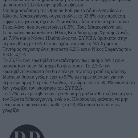
με ποσοστό 33,8% στην πρόθεση ψήφου.
Στη δημοσκόπηση της Opinion Poll για το Δήμο Αθηναίων, ο
Κώστας Μπακογιάννης συγκεντρώνει το 33,8% στην πρόθεση
ψήφου, αφήνοντας σχεδόν 25 μονάδες πίσω τον δεύτερο Παύλο
Γερουλάνο, που συγκεντρώνει 8,5%. Τους Μπακογιάννη και
Γερουλάνο ακολουθούν ο Ηλίας Κασιδιάρης της Χρυσής Αυγής
με 7,9% και ο Νάσος Ηλιόπουλος του ΣΥΡΙΖΑ βρίσκεται στην
πέμπτη θέση με 6%. Ο προερχόμενος από τη ΝΔ Χρήστος
Τεντόμας συγκεντρώνει ποσοστό 6,2% και ο Νίκος Σοφιανός του
ΚΚΕ 4,2%.
Το 25,7% των ερωτηθέντων απάντησαν πως ακόμα δεν έχουν
αποφασίσει ποιον δήμαρχο θα ψηφίσουν. Το 2,5% των
ερωτηθέντων απαντά ότι θα επέλεγε την αποχή από τις κάλπες.
Ιδιαίτερα θετική γνώμη έχει το 57% των ερωτηθέντων για τον
περιφερειάρχη Στερεάς Ελλάδας, την ώρα που το 59,3% απαντά ότι
δεν γνωρίζει τον υποψήφιο του ΣΥΡΙΖΑ.
Το 57% των ερωτηθέντων έχει θετική ή μάλλον θετική γνώμη για
τον Κώστα Μπακογιάννη, ενώ ο κ. Ηλιόπουλος φαίνεται να μην
είναι ιδιαίτερα γνωστός, καθώς το 59,3% απαντά ότι δεν τον
γνωρίζει.