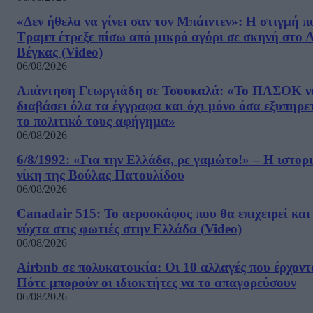
«Δεν ήθελα να γίνει σαν τον Μπάιντεν»: Η στιγμή π
Τραμπ έτρεξε πίσω από μικρό αγόρι σε σκηνή στο 
Βέγκας (Video)
06/08/2026
Απάντηση Γεωργιάδη σε Τσουκαλά: «Το ΠΑΣΟΚ ν
διαβάσει όλα τα έγγραφα και όχι μόνο όσα εξυπηρε
το πολιτικό τους αφήγημα»
06/08/2026
6/8/1992: «Για την Ελλάδα, ρε γαμώτο!» – Η ιστορ
νίκη της Βούλας Πατουλίδου
06/08/2026
Canadair 515: Το αεροσκάφος που θα επιχειρεί και
νύχτα στις φωτιές στην Ελλάδα (Video)
06/08/2026
Airbnb σε πολυκατοικία: Οι 10 αλλαγές που έρχοντ
Πότε μπορούν οι ιδιοκτήτες να το απαγορεύσουν
06/08/2026