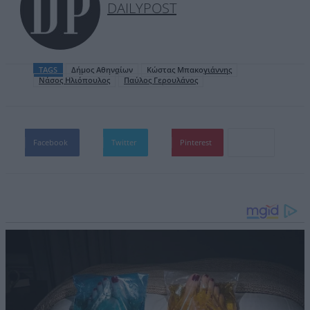
DAILYPOST
TAGS
Δήμος Αθηναίων
Κώστας Μπακογιάννης
Νάσος Ηλιόπουλος
Παύλος Γερουλάνος
Facebook
Twitter
Pinterest