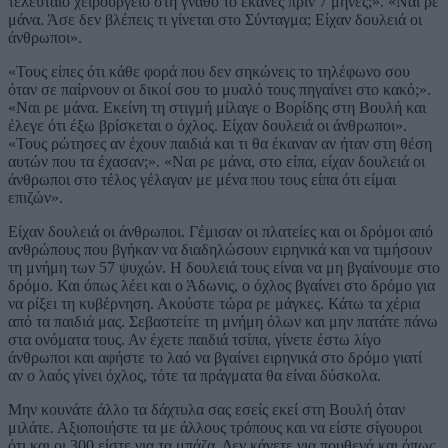
τελευταίο χειρουργείο στη γνάθο το έκανες πριν 7 μήνες;». «Ναι ρε
μάνα. Άσε δεν βλέπεις τι γίνεται στο Σύνταγμα; Είχαν δουλειά οι
άνθρωποι».
«Τους είπες ότι κάθε φορά που δεν σηκώνεις το τηλέφωνο σου
όταν σε παίρνουν οι δικοί σου το μυαλό τους πηγαίνει στο κακό;».
«Ναι ρε μάνα. Εκείνη τη στιγμή μίλαγε ο Βορίδης στη Βουλή και
έλεγε ότι έξω βρίσκεται ο όχλος. Είχαν δουλειά οι άνθρωποι».
«Τους ρώτησες αν έχουν παιδιά και τι θα έκαναν αν ήταν στη θέση
αυτών που τα έχασαν;». «Ναι ρε μάνα, στο είπα, είχαν δουλειά οι
άνθρωποι στο τέλος γέλαγαν με μένα που τους είπα ότι είμαι
επιζών».
Είχαν δουλειά οι άνθρωποι. Γέμισαν οι πλατείες και οι δρόμοι από
ανθρώπους που βγήκαν να διαδηλώσουν ειρηνικά και να τιμήσουν
τη μνήμη των 57 ψυχών. Η δουλειά τους είναι να μη βγαίνουμε στο
δρόμο. Και όπως λέει και ο Άδωνις, ο όχλος βγαίνει στο δρόμο για
να ρίξει τη κυβέρνηση. Ακούστε τώρα ρε μάγκες. Κάτω τα χέρια
από τα παιδιά μας. Σεβαστείτε τη μνήμη όλων και μην πατάτε πάνω
στα ονόματα τους. Αν έχετε παιδιά τσίπα, γίνετε έστω λίγο
άνθρωποι και αφήστε το λαό να βγαίνει ειρηνικά στο δρόμο γιατί
αν ο λαός γίνει όχλος, τότε τα πράγματα θα είναι δύσκολα.
Μην κουνάτε άλλο τα δάχτυλα σας εσείς εκεί στη Βουλή όταν
μιλάτε. Αξιοποιήστε τα με άλλους τρόπους και να είστε σίγουροι
ότι και οι 300 είστε για τα μπάζα. Δεν κάνετε για πουθενά και όπως