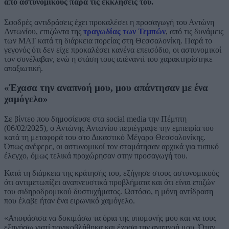
από αστυνομικούς παρά τις εκκλήσεις του.
Σφοδρές αντιδράσεις έχει προκαλέσει η προσαγωγή του Αντώνη
Αντωνίου, επιζώντα της
τραγωδίας των Τεμπών
, από τις δυνάμεις
των ΜΑΤ κατά τη διάρκεια πορείας στη Θεσσαλονίκη. Παρά το
γεγονός ότι δεν είχε προκαλέσει κανένα επεισόδιο, οι αστυνομικοί
τον συνέλαβαν, ενώ η στάση τους απέναντί του χαρακτηρίστηκε
απαξιωτική.
«Έχασα την αναπνοή μου, μου απάντησαν με ένα
χαμόγελο»
Σε βίντεο που δημοσίευσε στα social media την Πέμπτη
(06/02/2025), ο Αντώνης Αντωνίου περιέγραψε την εμπειρία του
κατά τη μεταφορά του στο Δικαστικό Μέγαρο Θεσσαλονίκης.
Όπως ανέφερε, οι αστυνομικοί τον σταμάτησαν αρχικά για τυπικό
έλεγχο, όμως τελικά προχώρησαν στην προσαγωγή του.
Κατά τη διάρκεια της κράτησής του, εξήγησε στους αστυνομικούς
ότι αντιμετωπίζει αναπνευστικά προβλήματα και ότι είναι επιζών
του σιδηροδρομικού δυστυχήματος. Ωστόσο, η μόνη αντίδραση
που έλαβε ήταν ένα ειρωνικό χαμόγελο.
«Αποφάσισα να δοκιμάσω τα όρια της υπομονής μου και να τους
εξηγήσω γιατί πανικοβλήθηκα και έχασα την αναπνοή μου. Όταν