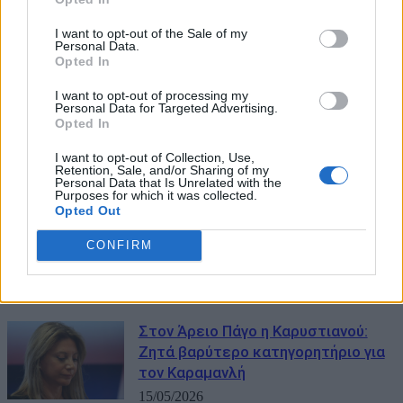
Παράσταση υποστήριξης της
κατηγορίας από τους συγγενείς
I want to opt-out of the Sale of my
Personal Data.
των θυμάτων
Opted In
26/05/2026
I want to opt-out of processing my
Personal Data for Targeted Advertising.
Μεγάλωσε η δικαστική αίθουσα της
Opted In
δίκης των Τεμπών – Προστέθηκαν
100 νέες θέσεις
I want to opt-out of Collection, Use,
Retention, Sale, and/or Sharing of my
23/05/2026
Personal Data that Is Unrelated with the
Purposes for which it was collected.
Opted Out
«Άλλοι πετούν περιστέρια και
άλλοι πετούν χαρταετό» – Η αιχμή
CONFIRM
Πλακιά για Καρυστιανού
15/05/2026
Στον Άρειο Πάγο η Καρυστιανού:
Ζητά βαρύτερο κατηγορητήριο για
τον Καραμανλή
15/05/2026