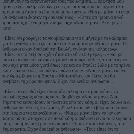
βοηθηθούν τα αναπνευστικά τους προβλήματα. Η ερώτηση μου
ήταν η εξής απλή. «Αντώνη είπες σε αυτούς που σε πήγανε στο
τμήμα ποια ήταν η σχέση σου με το τρένο;» «Ναι ρε μάνα, το είπα.
Οι άνθρωποι έκαναν τη δουλειά τους». «Είπες ότι ήσουνα πολύ
τραυματίας με ένα μήνα νοσηλείας;» «Ναι ρε μάνα. Δεν τρέχει
κάτι».
«Είπες ότι ρούφαγες τα γιουβαρλάκια για 6 μήνες με το καλαμάκι,
γιατί η γνάθος σου είχε σπάσει σε 3 κομμάτια;» «Ναι ρε μάνα. Οι
άνθρωποι είχαν δουλειά στη Βουλή, γινόταν της κολάσεως».
«Είπες ότι το δεξί σου χέρι ήταν στο γύψο 50 μέρες;». «Ναι ρε
μάνα οι άνθρωποι κάνουν τη δουλειά τους». «Είπες ότι το στέρνο
σου είχε μπει μέσα γιατί όπως λες και συ έπαιξες ξύλο με το τρένο
και τις αποσκευές που πέσανε πάνω σου;». «Ναι ρε μάνα, εκείνη
την ώρα μίλαγε στη Βουλή ο Μητσοτάκης και έλεγε ότι θα
ανεβάσει τη χώρα πιο ψηλά. Είχαν δουλειά οι άνθρωποι».
«Είπες ότι επειδή είχες σπασμένα πλευρά δεν μπορούσες να
σηκωθείς χωρίς κάποιος να σε βοηθάει;» «Ναι ρε μάνα. Άσε,
έπρεπε να καθαρίσουν οι πλατείες από τον κόσμο, είχαν δουλειά οι
άνθρωποι». «Είπες ότι έχασες 25 κιλά και κάθε εβδομάδα ήσουνα
στη Λάρισα για επανεξέταση;». «Ναι ρε μάνα είχαν να κάνουν
ταυτοποίηση στοιχείων σε πολύ κόσμο απέναντι είναι τα φιλαράκια
μου, που ήταν μαζί μου στη πορεία. Είμαστε και κίνδυνος για τη
δημοκρατία. Είχαν δουλειά οι άνθρωποι». «Τους είπες ότι το