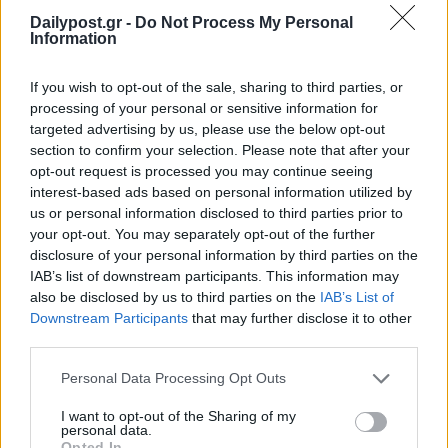
Dailypost.gr -
Do Not Process My Personal
Information
If you wish to opt-out of the sale, sharing to third parties, or
ΜΠΟΡΕΙ ΝΑ ΣΑΣ ΕΝΔΙΑΦΕΡΕΙ
processing of your personal or sensitive information for
targeted advertising by us, please use the below opt-out
section to confirm your selection. Please note that after your
Τέμπη: Την παραπομπή
opt-out request is processed you may continue seeing
Τριαντόπουλου και Αγοραστού σε
interest-based ads based on personal information utilized by
ειδικό δικαστήριο ζητά ο
us or personal information disclosed to third parties prior to
αντεισαγγελέας του Αρείου Πάγου
your opt-out. You may separately opt-out of the further
22/07/2026
disclosure of your personal information by third parties on the
IAB’s list of downstream participants. This information may
Δικηγόρος οικογένειας Πλακιά για
also be disclosed by us to third parties on the
IAB’s List of
Κωνσταντοπούλου: «Μιλά επί ώρες
Downstream Participants
that may further disclose it to other
για άσχετα θέματα και καθυστερεί
third parties.
τη διαδικασία»
Personal Data Processing Opt Outs
18/06/2026
I want to opt-out of the Sharing of my
personal data.
Υπόθεση Καραμανλή για τα Τέμπη:
Opted In