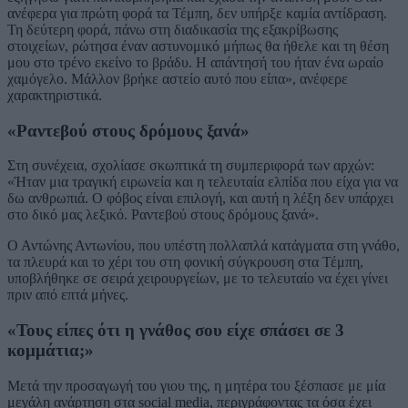
ανέφερα για πρώτη φορά τα Τέμπη, δεν υπήρξε καμία αντίδραση.
Τη δεύτερη φορά, πάνω στη διαδικασία της εξακρίβωσης
στοιχείων, ρώτησα έναν αστυνομικό μήπως θα ήθελε και τη θέση
μου στο τρένο εκείνο το βράδυ. Η απάντησή του ήταν ένα ωραίο
χαμόγελο. Μάλλον βρήκε αστείο αυτό που είπα», ανέφερε
χαρακτηριστικά.
«Ραντεβού στους δρόμους ξανά»
Στη συνέχεια, σχολίασε σκωπτικά τη συμπεριφορά των αρχών:
«Ήταν μια τραγική ειρωνεία και η τελευταία ελπίδα που είχα για να
δω ανθρωπιά. Ο φόβος είναι επιλογή, και αυτή η λέξη δεν υπάρχει
στο δικό μας λεξικό. Ραντεβού στους δρόμους ξανά».
Ο Αντώνης Αντωνίου, που υπέστη πολλαπλά κατάγματα στη γνάθο,
τα πλευρά και το χέρι του στη φονική σύγκρουση στα Τέμπη,
υποβλήθηκε σε σειρά χειρουργείων, με το τελευταίο να έχει γίνει
πριν από επτά μήνες.
«Τους είπες ότι η γνάθος σου είχε σπάσει σε 3
κομμάτια;»
Μετά την προσαγωγή του γιου της, η μητέρα του ξέσπασε με μία
μεγάλη ανάρτηση στα social media, περιγράφοντας τα όσα έχει