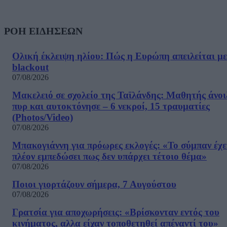
ΡΟΗ ΕΙΔΗΣΕΩΝ
Ολική έκλειψη ηλίου: Πώς η Ευρώπη απειλείται με
blackout
07/08/2026
Μακελειό σε σχολείο της Ταϊλάνδης: Μαθητής άνοι
πυρ και αυτοκτόνησε – 6 νεκροί, 15 τραυματίες
(Photos/Video)
07/08/2026
Μπακογιάννη για πρόωρες εκλογές: «Το σύμπαν έχε
πλέον εμπεδώσει πως δεν υπάρχει τέτοιο θέμα»
07/08/2026
Ποιοι γιορτάζουν σήμερα, 7 Αυγούστου
07/08/2026
Γρατσία για αποχωρήσεις: «Bρίσκονταν εντός του
κινήματος, αλλα είχαν τοποθετηθεί απέναντί του»