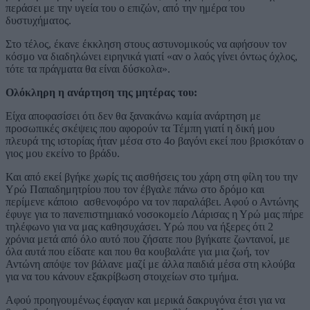
περάσει με την υγεία του ο επιζών, από την ημέρα του
δυστυχήματος.
Στο τέλος, έκανε έκκληση στους αστυνομικούς να αφήσουν τον
κόσμο να διαδηλώνει ειρηνικά γιατί «αν ο λαός γίνει όντως όχλος,
τότε τα πράγματα θα είναι δύσκολα».
Ολόκληρη η ανάρτηση της μητέρας του:
Είχα αποφασίσει ότι δεν θα ξανακάνω καμία ανάρτηση με
προσωπικές σκέψεις που αφορούν τα Τέμπη γιατί η δική μου
πλευρά της ιστορίας ήταν μέσα στο 4ο βαγόνι εκεί που βρισκόταν ο
γιος μου εκείνο το βράδυ.
Και από εκεί βγήκε χωρίς τις αισθήσεις του χάρη στη φίλη του την
Υρώ Παπαδημητρίου που τον έβγαλε πάνω στο δρόμο και
περίμενε κάποιο ασθενοφόρο να τον παραλάβει. Αφού ο Αντώνης
έφυγε για το πανεπιστημιακό νοσοκομείο Λάρισας η Υρώ μας πήρε
τηλέφωνο για να μας καθησυχάσει. Υρώ που να ήξερες ότι 2
χρόνια μετά από όλο αυτό που ζήσατε που βγήκατε ζωντανοί, με
όλα αυτά που είδατε και που θα κουβαλάτε για μια ζωή, τον
Αντώνη απόψε τον βάλανε μαζί με άλλα παιδιά μέσα στη κλούβα
για να του κάνουν εξακρίβωση στοιχείων στο τμήμα.
Αφού προηγουμένως έφαγαν και μερικά δακρυγόνα έτσι για να