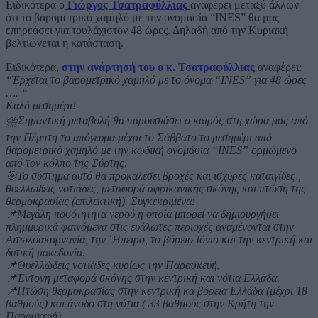
Ειδικότερα ο
Γιώργος Τσατραφύλλιας
αναφέρει μεταξύ άλλων
ότι το βαρομετρικό χαμηλό με την ονομασία “INES” θα μας
επηρεάσει για τουλάχιστον 48 ώρες. Δηλαδή από την Κυριακή
βελτιώνεται η κατάσταση.
Ειδικότερα,
στην ανάρτησή του ο κ. Τσατραφύλλιας
αναφέρει:
“Έρχεται το βαρομετρικό χαμηλό με το όνομα “INES” για 48 ώρες
…. “
Καλό μεσημέρι!
⛈Σημαντική μεταβολή θα παρουσιάσει ο καιρός στη χώρα μας από
την Πέμπτη το απόγευμα μέχρι το Σάββατο το μεσημέρι από
βαρομετρικό χαμηλό με την κωδική ονομάσια “INES” ορμώμενο
από τον κόλπο της Σύρτης.
🎯Το σύστημα αυτό θα προκαλέσει βροχές και ισχυρές καταιγίδες ,
θυελλώδεις νοτιάδες, μεταφορά αφρικανικής σκόνης και πτώση της
θερμοκρασίας (επιλεκτική). Συγκεκριμένα:
📌Μεγάλη ποσότητητα νερού η οποία μπορεί να δημιουργήσει
πλημμυρικά φαινόμενα στις ευάλωτες περιοχές αναμένονται στην
Αιτωλοακαρνανία, την ΄Ηπειρο, το βόρειο Ιόνιο και την κεντρική και
δυτική μακεδονία.
📌Θυελλώδεις νοτιάδες κυρίως την Παρασκευή.
📌Έντονη μεταφορά σκόνης στην κεντρική και νότια Ελλάδα.
📌Πτώση θερμοκρασίας στην κεντρική κα βόρεια Ελλάδα (μέχρι 18
βαθμούς) και άνοδο στη νότια ( 33 βαθμούς στην Κρήτη την
Παρασκευή)