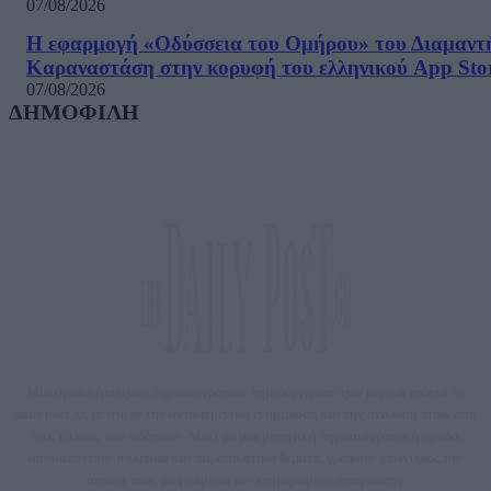
07/08/2026
Η εφαρμογή «Οδύσσεια του Ομήρου» του Διαμαντ
Καραναστάση στην κορυφή του ελληνικού App Sto
07/08/2026
ΔΗΜΟΦΙΛΗ
Μία ομάδα έμπειρων δημοσιογράφων δημιούργησαν πριν μερικά χρόνια το
dailypost.gr, με στόχο την αντικειμενική ενημέρωση και την ανάλυση πίσω από
τους τίτλους των ειδήσεων. Μαζί με μια μαχητική δημοσιογραφική ομάδα,
αποκαλύπτουν πολιτικά και παραπολιτικά θέματα, γράφουν επωνύμως την
άποψη τους, με γνώμονα τον ενημερωμένο αναγνώστη.