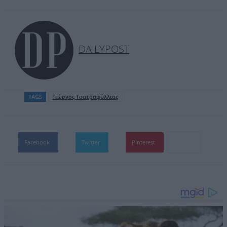
DAILYPOST
TAGS
Γιώργος Τσατραφύλλιας
Facebook
Twitter
Pinterest