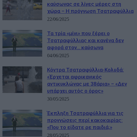
καύσωνας σε λίγες μέρες στη
χώρα – Η πρόγνωση Τσατραφύλλια
22/06/2025
Τα τρία «μίνι» που ξέρει ο
Τσατραφύλλιας και κανένα δεν
αφορά στον… καύσωνα
04/06/2025
Κόντρα Τσατραφύλλια-Κολυδά:
«Έρχεται αφρικανικός
αντικυκλώνας με 38άρια» – «Δεν
υπάρχει αυτός ο όρος»
30/05/2025
Έκπληξη Τσατραφύλλια για τις
προγνώσεις περί κακοκαιρίας:
«Που το είδατε ρε παιδιά;»
28/05/2025