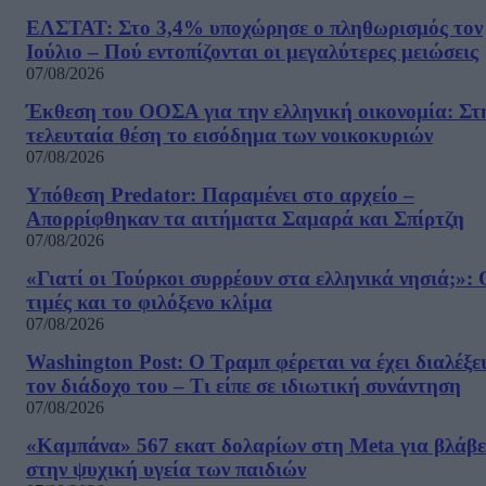
ΕΛΣΤΑΤ: Στο 3,4% υποχώρησε ο πληθωρισμός τον
Ιούλιο – Πού εντοπίζονται οι μεγαλύτερες μειώσεις
07/08/2026
Έκθεση του ΟΟΣΑ για την ελληνική οικονομία: Στ
τελευταία θέση το εισόδημα των νοικοκυριών
07/08/2026
Υπόθεση Predator: Παραμένει στο αρχείο –
Απορρίφθηκαν τα αιτήματα Σαμαρά και Σπίρτζη
07/08/2026
«Γιατί οι Τούρκοι συρρέουν στα ελληνικά νησιά;»: 
τιμές και το φιλόξενο κλίμα
07/08/2026
Washington Post: Ο Τραμπ φέρεται να έχει διαλέξε
τον διάδοχο του – Τι είπε σε ιδιωτική συνάντηση
07/08/2026
«Καμπάνα» 567 εκατ δολαρίων στη Meta για βλάβε
στην ψυχική υγεία των παιδιών