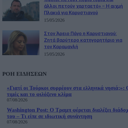
άλλοι πετούν χαρταετό» – Η αιχμή
Πλακιά για Καρυστιανού
15/05/2026
Στον Άρειο Πάγο η Καρυστιανού:
Ζητά βαρύτερο κατηγορητήριο για
τον Καραμανλή
15/05/2026
ΡΟΗ ΕΙΔΗΣΕΩΝ
«Γιατί οι Τούρκοι συρρέουν στα ελληνικά νησιά;»: 
τιμές και το φιλόξενο κλίμα
07/08/2026
Washington Post: Ο Τραμπ φέρεται διαλέξει διάδο
του – Τι είπε σε ιδιωτική συνάντηση
07/08/2026