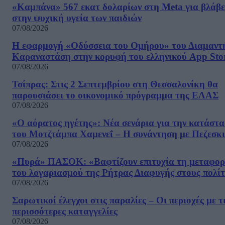
«Καμπάνα» 567 εκατ δολαρίων στη Meta για βλάβε
στην ψυχική υγεία των παιδιών
07/08/2026
Η εφαρμογή «Οδύσσεια του Ομήρου» του Διαμαντ
Καραναστάση στην κορυφή του ελληνικού App Sto
07/08/2026
Τσίπρας: Στις 2 Σεπτεμβρίου στη Θεσσαλονίκη θα
παρουσιάσει το οικονομικό πρόγραμμα της ΕΛΑΣ
07/08/2026
«Ο αόρατος ηγέτης»: Νέα σενάρια για την κατάστ
του Μοτζτάμπα Χαμενεΐ – Η συνάντηση με Πεζεσκ
07/08/2026
«Πυρά» ΠΑΣΟΚ: «Βαφτίζουν επιτυχία τη μεταφο
του λογαριασμού της Ρήτρας Διαφυγής στους πολίτ
07/08/2026
Σαρωτικοί έλεγχοι στις παραλίες – Οι περιοχές με τ
περισσότερες καταγγελίες
07/08/2026