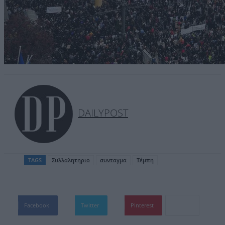
DAILYPOST
TAGS
Συλλαλητηριο
συνταγμα
Τέμπη
Facebook
Twitter
Pinterest