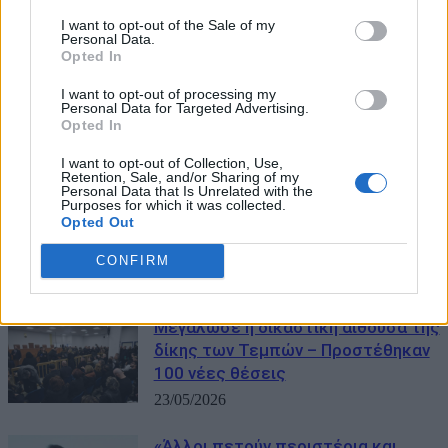
I want to opt-out of the Sale of my
Personal Data.
Δικηγόρος οικογένειας Πλακιά για
Opted In
Κωνσταντοπούλου: «Μιλά επί ώρες
για άσχετα θέματα και καθυστερεί
I want to opt-out of processing my
Personal Data for Targeted Advertising.
τη διαδικασία»
Opted In
18/06/2026
I want to opt-out of Collection, Use,
Retention, Sale, and/or Sharing of my
Υπόθεση Καραμανλή για τα Τέμπη:
Personal Data that Is Unrelated with the
Purposes for which it was collected.
Παράσταση υποστήριξης της
Opted Out
κατηγορίας από τους συγγενείς
των θυμάτων
CONFIRM
26/05/2026
Μεγάλωσε η δικαστική αίθουσα της
δίκης των Τεμπών – Προστέθηκαν
100 νέες θέσεις
23/05/2026
«Άλλοι πετούν περιστέρια και