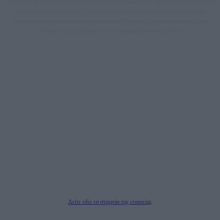
dailypost.gr, με στόχο την αντικειμενική ενημέρωση και την ανάλυση πίσω από
τους τίτλους των ειδήσεων. Μαζί με μια μαχητική δημοσιογραφική ομάδα,
αποκαλύπτουν πολιτικά και παραπολιτικά θέματα, γράφουν επωνύμως την
άποψη τους, με γνώμονα τον ενημερωμένο αναγνώστη.
DAILYPOST.GR – ΤΑΥΤΌΤΗΤΑ
Ιδιοκτήτρια εταιρεία: «ΝΟΗΣΙΣ ΙΚΕ»
Έδρα: Δήμος Αμαρουσίου Αττικής, Αγ. Αθανασίου αρ. 21, Τ.Κ. 15125
ΑΦΜ: 801093076, Δ.Ο.Υ.: ΚΕΦΟΔΕ ΑΤΤΙΚΗΣ, E-mail: press@dailypost.gr, Τηλ.
επικοινωνίας: 2108066997
Νόμιμος Εκπρόσωπος: Ζαχαρός Σταμάτης
Μέτοχοι: Ζαχαρός Σταμάτης, Κουβαράς Γεώργιος, ΥΠΗΡΕΣΙΕΣ ΠΡΟΗΓΜΕΝΗΣ
ΤΕΧΝΟΛΟΓΙΑΣ ΠΑΡΑΓΩΓΗΣ ΟΠΤΙΚΟΑΚΟΥΣΤΙΚΩΝ ΜΕΣΩΝ ΜΕΛΕΤΩΝ ΚΑΙ
ΠΑΡΟΧΗΣ ΥΠΗΡΕΣΙΩΝ PLD PLUS ΑΝΩΝ ΕΤΑΙΡΙΑ
Δικαιούχος του ονόματος τομέα (dailypost.gr): ΝΟΗΣΙΣ ΙΚΕ
Διευθυντής/Διαχειριστής: Ζαχαρός Σταμάτης
Διευθυντής Σύνταξης: Ρενάτο Λέκκα
Δείτε εδώ τα στοιχεία της εταιρείας