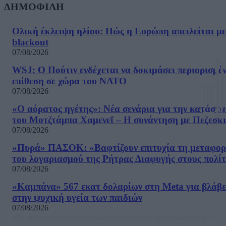
ΔΗΜΟΦΙΛΗ
Ολική έκλειψη ηλίου: Πώς η Ευρώπη απειλείται με
blackout
07/08/2026
WSJ: Ο Πούτιν ενδέχεται να δοκιμάσει περιορισμέ
επίθεση σε χώρα του ΝΑΤΟ
07/08/2026
«Ο αόρατος ηγέτης»: Νέα σενάρια για την κατάστ
του Μοτζτάμπα Χαμενεΐ – Η συνάντηση με Πεζεσκ
07/08/2026
«Πυρά» ΠΑΣΟΚ: «Βαφτίζουν επιτυχία τη μεταφο
του λογαριασμού της Ρήτρας Διαφυγής στους πολίτ
07/08/2026
«Καμπάνα» 567 εκατ δολαρίων στη Meta για βλάβε
στην ψυχική υγεία των παιδιών
07/08/2026
Μία ομάδα έμπειρων δημοσιογράφων δημιούργησαν πριν μερικά χρόνια το