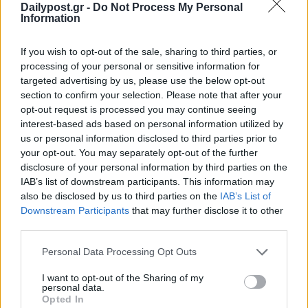
Dailypost.gr -
Do Not Process My Personal
Information
If you wish to opt-out of the sale, sharing to third parties, or
processing of your personal or sensitive information for
targeted advertising by us, please use the below opt-out
section to confirm your selection. Please note that after your
opt-out request is processed you may continue seeing
interest-based ads based on personal information utilized by
us or personal information disclosed to third parties prior to
your opt-out. You may separately opt-out of the further
disclosure of your personal information by third parties on the
IAB’s list of downstream participants. This information may
also be disclosed by us to third parties on the
IAB’s List of
ΜΠΟΡΕΙ ΝΑ ΣΑΣ ΕΝΔΙΑΦΕΡΕΙ
Downstream Participants
that may further disclose it to other
third parties.
Τέμπη: Την παραπομπή
Personal Data Processing Opt Outs
Τριαντόπουλου και Αγοραστού σε
ειδικό δικαστήριο ζητά ο
I want to opt-out of the Sharing of my
αντεισαγγελέας του Αρείου Πάγου
personal data.
Opted In
22/07/2026