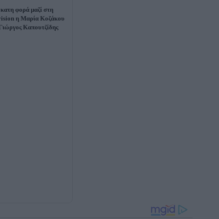
έκατη φορά μαζί στη
ision η Μαρία Κοζάκου
 Γιώργος Καπουτζίδης