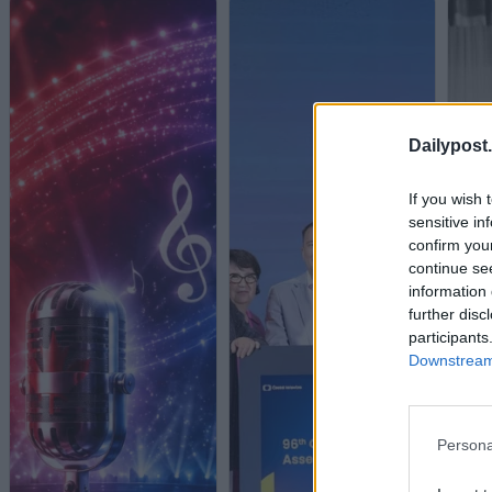
Dailypost.
If you wish 
sensitive in
confirm you
continue se
information 
further disc
participants
Downstream 
Persona