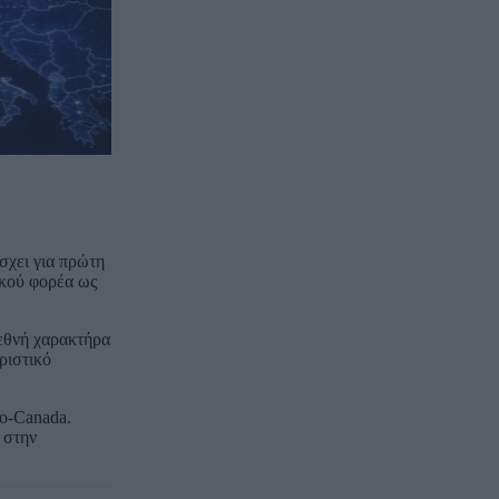
σχει για πρώτη
ικού φορέα ως
ιεθνή χαρακτήρα
ριστικό
io-Canada.
 στην