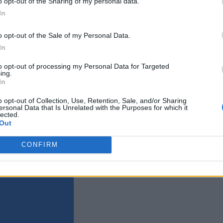
o opt-out of the Sharing of my personal data.
Eurovision χωρίς Eurovision:
In
Τι θα δείξουν οι χώρες που
αποσύρθηκαν λόγω Ισραήλ την
o opt-out of the Sale of my Personal Data.
ώρα του τελικού
Eurovision: Η
1956: Διεξάγεται ο
In
στην Κύπρο το 
ς διαγωνισμός
τον Μεγάλο Τε
υδιού της Eurovision στο
to opt-out of processing my Personal Data for Targeted
κάνο
ing.
In
o opt-out of Collection, Use, Retention, Sale, and/or Sharing
ersonal Data that Is Unrelated with the Purposes for which it
lected.
Out
CONFIRM