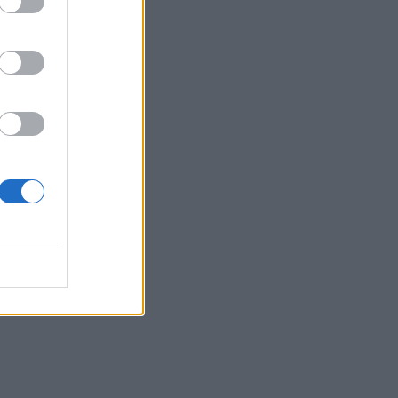
 Antigoni χάρισε
εισιτήριο για
λικό