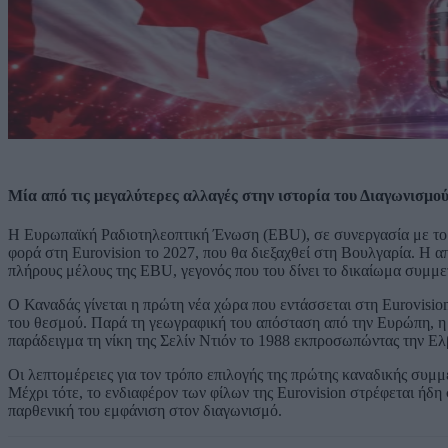
Μία από τις μεγαλύτερες αλλαγές στην ιστορία του Διαγωνισμού 
Η Ευρωπαϊκή Ραδιοτηλεοπτική Ένωση (EBU), σε συνεργασία με το
φορά στη Eurovision το 2027, που θα διεξαχθεί στη Βουλγαρία. Η 
πλήρους μέλους της EBU, γεγονός που του δίνει το δικαίωμα συμμε
Ο Καναδάς γίνεται η πρώτη νέα χώρα που εντάσσεται στη Eurovision
του θεσμού. Παρά τη γεωγραφική του απόσταση από την Ευρώπη, η σ
παράδειγμα τη νίκη της Σελίν Ντιόν το 1988 εκπροσωπώντας την Ελ
Οι λεπτομέρειες για τον τρόπο επιλογής της πρώτης καναδικής συ
Μέχρι τότε, το ενδιαφέρον των φίλων της Eurovision στρέφεται ήδη
παρθενική του εμφάνιση στον διαγωνισμό.