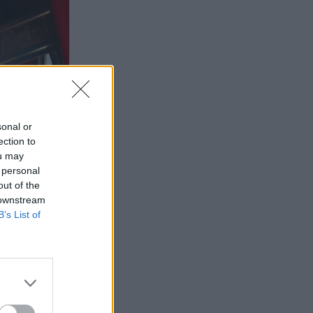
sonal or
ection to
ou may
 personal
out of the
 downstream
B’s List of