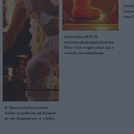
Για δ
Eurov
και ο
Eurovision 2026: Η
αντίστροφη μέτρηση ξεκίνησε-
Πότε είναι οι ημιτελικοί και ο
τελικός, πώς ψηφίζουμε
Β’ Ημιτελικός Eurovision:
Απόψε η εμφάνιση της Κύπρου
με την Antigoni και το «Jalla»