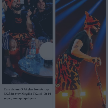
Eurovision: Ο Akylas έστειλε την
Ελλάδα στον Μεγάλο Τελικό- Οι 10
χώρες που προκρίθηκαν