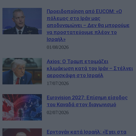
Προειδοποίηση από EUCOM: «Ο
πόλεμος στο Ιράν μας
αποδυναμώνει – Δεν θα μπορούμε
να προστατεύουμε πλέον το
Ισραήλ»
01/08/2026
Axios: Ο Τραμπ ετοιμάζει
κλιμάκωση κατά του Ιράν – Στέλνει
αεροσκάφη στο Ισραήλ
17/07/2026
Eurovision 2027: Επίσημη είσοδος
του Καναδά στον διαγωνισμό
02/07/2026
Ερντογάν κατά Ισραήλ: «Έχει στα