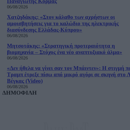
Παναγιώτης Κορμάς
06/08/2026
Χατζηδάκης: «Στον κάλαθο των αχρήστων οι
αμφισβητήσεις για το καλώδιο της ηλεκτρικής
διασύνδεσης Ελλάδας-Κύπρου»
06/08/2026
Μητσοτάκης: «Στρατηγική προτεραιότητα η
βιομηχανία – Στόχος ένα νέο αναπτυξιακό άλμα»
06/08/2026
«Δεν ήθελα να γίνει σαν τον Μπάιντεν»: Η στιγμή π
Τραμπ έτρεξε πίσω από μικρό αγόρι σε σκηνή στο 
Βέγκας (Video)
06/08/2026
ΔΗΜΟΦΙΛΗ