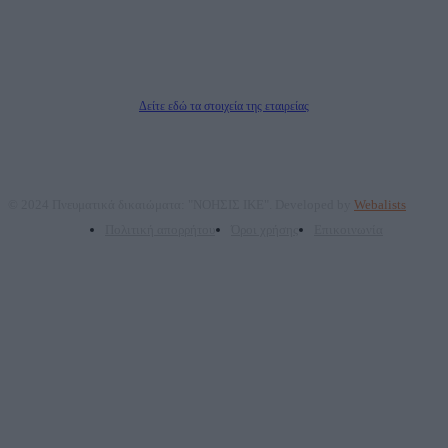
Νόμιμος Εκπρόσωπος: Ζαχαρός Σταμάτης
Μέτοχοι: Ζαχαρός Σταμάτης, Κουβαράς Γεώργιος, ΥΠΗΡΕΣΙΕΣ ΠΡΟΗΓΜΕΝΗΣ
ΤΕΧΝΟΛΟΓΙΑΣ ΠΑΡΑΓΩΓΗΣ ΟΠΤΙΚΟΑΚΟΥΣΤΙΚΩΝ ΜΕΣΩΝ ΜΕΛΕΤΩΝ ΚΑΙ
ΠΑΡΟΧΗΣ ΥΠΗΡΕΣΙΩΝ PLD PLUS ΑΝΩΝ ΕΤΑΙΡΙΑ
Δικαιούχος του ονόματος τομέα (dailypost.gr): ΝΟΗΣΙΣ ΙΚΕ
Διευθυντής/Διαχειριστής: Ζαχαρός Σταμάτης
Διευθυντής Σύνταξης: Ρενάτο Λέκκα
Δείτε εδώ τα στοιχεία της εταιρείας
© 2024 Πνευματικά δικαιώματα: "ΝΟΗΣΙΣ ΙΚΕ". Developed by
Webalists
Πολιτική απορρήτου
Όροι χρήσης
Επικοινωνία