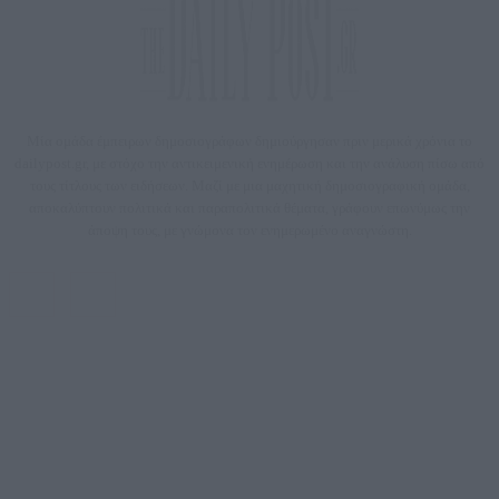
Μία ομάδα έμπειρων δημοσιογράφων δημιούργησαν πριν μερικά χρόνια το
dailypost.gr, με στόχο την αντικειμενική ενημέρωση και την ανάλυση πίσω από
τους τίτλους των ειδήσεων. Μαζί με μια μαχητική δημοσιογραφική ομάδα,
αποκαλύπτουν πολιτικά και παραπολιτικά θέματα, γράφουν επωνύμως την
άποψη τους, με γνώμονα τον ενημερωμένο αναγνώστη.
DAILYPOST.GR – ΤΑΥΤΌΤΗΤΑ
Ιδιοκτήτρια εταιρεία: «ΝΟΗΣΙΣ ΙΚΕ»
Έδρα: Δήμος Αμαρουσίου Αττικής, Αγ. Αθανασίου αρ. 21, Τ.Κ. 15125
ΑΦΜ: 801093076, Δ.Ο.Υ.: ΚΕΦΟΔΕ ΑΤΤΙΚΗΣ, E-mail: press@dailypost.gr, Τηλ.
επικοινωνίας: 2108066997