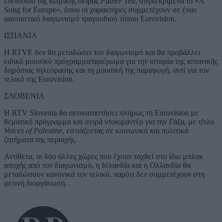
επεισόδιο της κωμικής σειράς
Father Ted
, συγκεκριμένα το «A
Song for Europe», όπου οι χαρακτήρες συμμετέχουν σε έναν
φανταστικό διαγωνισμό τραγουδιού τύπου Eurovision.
ΙΣΠΑΝΙΑ
Η RTVE δεν θα μεταδώσει τον διαγωνισμό και θα προβάλλει
ειδικό μουσικό πρόγραμμα/αφιέρωμα για την ιστορία της ισπανικής
δημόσιας τηλεόρασης και τη μουσική της παραγωγή, αντί για τον
τελικό της Eurovision.
ΣΛΟΒΕΝΙΑ
Η RTV Slovenia θα αντικαταστήσει πλήρως τη Eurovision με
θεματικό πρόγραμμα και σειρά ντοκιμαντέρ για την Γάζα, με τίτλο
Voices of Palestine
, εστιάζοντας σε κοινωνικά και πολιτικά
ζητήματα της περιοχής.
Αντίθετα, οι δύο άλλες χώρες που έχουν ταχθεί στο ίδιο μπλοκ
αποχής από τον διαγωνισμό, η Ισλανδία και η Ολλανδία
θα
μεταδώσουν κανονικά τον τελικό
, παρότι δεν συμμετέχουν στη
φετινή διοργάνωση.