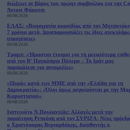
διώξεων σε βάρος του πρώην συμβούλου για την Co
Άντονι Φάουτσι
06/08/2026
ΕΛΑΣ: «Βιομηχανία κοροϊδίας από τον Μητσοτάκ
7 χρόνια μετά, ξαναπαρουσιάζει τις ίδιες ανεκπλήρ
υποσχέσεις»
06/08/2026
Τραμπ: «Ήμασταν έτοιμοι για τη μεγαλύτερη επίθ
από τον Β’ Παγκόσμιο Πόλεμο – Το Ιράν μας
παρακάλεσε για συνομιλίες»
06/08/2026
«Πυρά» κατά των ΜΜΕ από την «Ελπίδα για τη
Δημοκρατία»: «Όλοι όμως ασχολούνται με την Μα
Καρυστιανού»
06/08/2026
Ινστιτούτο Ν.Πουλαντζάς: Αλλαγές μετά την
παραίτηση Ρεπούση από τον ΣΥΡΙΖΑ- Νέος πρόεδρ
ο Χριστόφορος Βερναρδάκης, διευθυντής ο