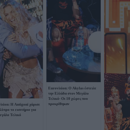
Eurovision: Ο Akylas έστειλε
την Ελλάδα στον Μεγάλο
Τελικό- Οι 10 χώρες που
προκρίθηκαν
ision: Η Antigoni χάρισε
Κύπρο το εισιτήριο για
εγάλο Τελικό