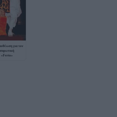
ποθέωση για τον
 σαρωτική
ο «Ferto»