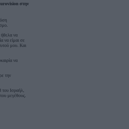
urovision στην
δόση
σμο.
 ήθελα να
α να είμαι σε
αυτού μου. Και
καιρία να
ρε την
 του Ισραήλ,
του μεγέθους.