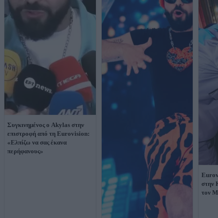
Συγκινημένος ο Akylas στην
επιστροφή από τη Eurovision:
«Ελπίζω να σας έκανα
περήφανους»
Eurov
στην 
τον Μ