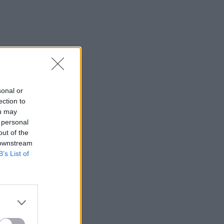
sonal or
ection to
ou may
 personal
out of the
 downstream
B’s List of