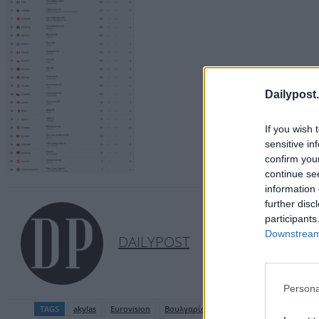
Dailypost.
If you wish 
sensitive in
confirm you
continue se
information 
further disc
participants
Downstream 
DAILYPOST
Persona
TAGS
akylas
Eurovision
Βουλγαρία
Τελικός