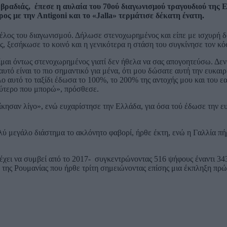
 βραδιάς,
έπεσε η αυλαία του 70ού διαγωνισμού τραγουδιού της E
ς με την Antigoni και το «Jalla» τερμάτισε δέκατη ένατη.
έλος του διαγωνισμού. Δήλωσε στενοχωρημένος και είπε με ισχυρή 
, ξεσήκωσε το κοινό και η γενικότερα η στάση του συγκίνησε τον κό
είμαι όντως στενοχωρημένος γιατί δεν ήθελα να σας απογοητεύσω. Δεν
ό είναι το πιο σημαντικό για μένα, ότι μου δώσατε αυτή την ευκαιρί
λο αυτό το ταξίδι έδωσα το 100%, το 200% της αντοχής μου και του ε
λύτερο που μπορώ», πρόσθεσε.
ίκησαν λίγο», ενώ ευχαρίστησε την Ελλάδα, για όσα τού έδωσε την ευ
λύ μεγάλο διάστημα το ακλόνητο φαβορί, ήρθε έκτη, ενώ η Γαλλία πή
έχει να συμβεί από το 2017-
συγκεντρώνοντας 516 ψήφους έναντι 343
 της Ρουμανίας που ήρθε τρίτη σημειώνοντας επίσης μια έκπληξη πρώ