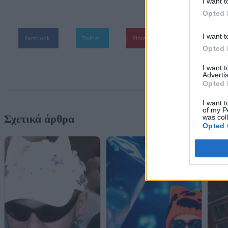
I want t
Opted 
I want t
Facebook
Twitter
Pinterest
WhatsApp
Opted 
I want 
Advertis
Opted 
I want t
of my P
Σχετικά άρθρα
was col
Opted 