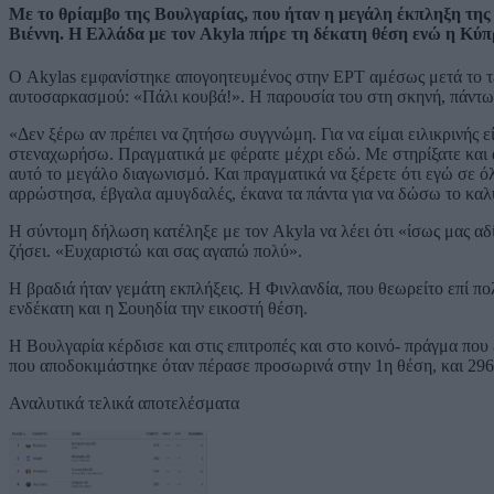
Με το θρίαμβο της Βουλγαρίας, που ήταν η μεγάλη έκπληξη της
Βιέννη. Η Ελλάδα με τον Akyla πήρε τη δέκατη θέση ενώ η Κύπρο
Ο Akylas εμφανίστηκε απογοητευμένος στην ΕΡΤ αμέσως μετά το τ
αυτοσαρκασμού: «Πάλι κουβά!». Η παρουσία του στη σκηνή, πάντως
«Δεν ξέρω αν πρέπει να ζητήσω συγγνώμη. Για να είμαι ειλικρινής 
στεναχωρήσω. Πραγματικά με φέρατε μέχρι εδώ. Με στηρίξατε και αυτ
αυτό το μεγάλο διαγωνισμό. Και πραγματικά να ξέρετε ότι εγώ σε ό
αρρώστησα, έβγαλα αμυγδαλές, έκανα τα πάντα για να δώσω το κα
Η σύντομη δήλωση κατέληξε με τον Akyla να λέει ότι «ίσως μας αδ
ζήσει. «Ευχαριστώ και σας αγαπώ πολύ».
Η βραδιά ήταν γεμάτη εκπλήξεις. Η Φινλανδία, που θεωρείτο επί πο
ενδέκατη και η Σουηδία την εικοστή θέση.
Η Βουλγαρία κέρδισε και στις επιτροπές και στο κοινό- πράγμα που 
που αποδοκιμάστηκε όταν πέρασε προσωρινά στην 1η θέση, και 296
Αναλυτικά τελικά αποτελέσματα