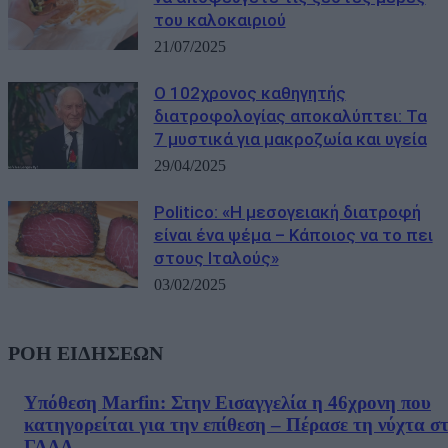
του καλοκαιριού
21/07/2025
Ο 102χρονος καθηγητής
διατροφολογίας αποκαλύπτει: Τα
7 μυστικά για μακροζωία και υγεία
29/04/2025
Politico: «Η μεσογειακή διατροφή
είναι ένα ψέμα – Κάποιος να το πει
στους Ιταλούς»
03/02/2025
ΡΟΗ ΕΙΔΗΣΕΩΝ
Υπόθεση Marfin: Στην Εισαγγελία η 46χρονη που
κατηγορείται για την επίθεση – Πέρασε τη νύχτα σ
ΓΑΔΑ