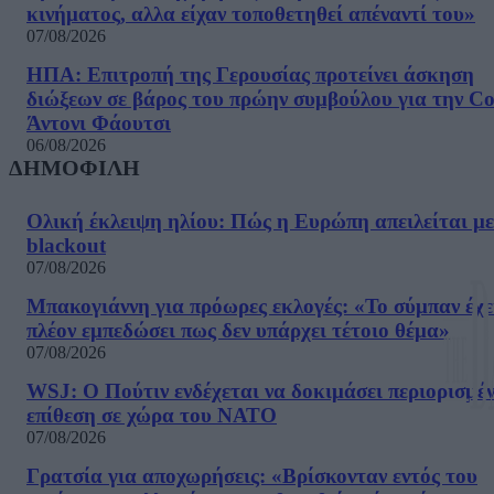
κινήματος, αλλα είχαν τοποθετηθεί απέναντί του»
07/08/2026
ΗΠΑ: Επιτροπή της Γερουσίας προτείνει άσκηση
διώξεων σε βάρος του πρώην συμβούλου για την Co
Άντονι Φάουτσι
06/08/2026
ΔΗΜΟΦΙΛΗ
Ολική έκλειψη ηλίου: Πώς η Ευρώπη απειλείται με
blackout
07/08/2026
Μπακογιάννη για πρόωρες εκλογές: «Το σύμπαν έχε
πλέον εμπεδώσει πως δεν υπάρχει τέτοιο θέμα»
07/08/2026
WSJ: Ο Πούτιν ενδέχεται να δοκιμάσει περιορισμέ
επίθεση σε χώρα του ΝΑΤΟ
07/08/2026
Γρατσία για αποχωρήσεις: «Bρίσκονταν εντός του