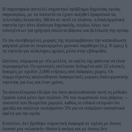
Η παχυσαρκία αποτελεί σημαντικό πρόβλημα δημόσιας υγείας
παγκοσμίως, με τα ποσοστά να έχουν αυξηθεί δραματικά τις
τελευταίες δεκαετίες. Μέσα σε αυτό το πλαίσιο, η διαλειμματική
νηστεία έχει γίνει ιδιαίτερα δημοφιλής, κυρίως λόγω των
υποσχέσεων για γρήγορη απώλεια βάρους και βελτίωση της υγείας.
Οι πιο συνηθισμένες μορφές της περιλαμβάνουν την κατανάλωση
φαγητού μέσα σε συγκεκριμένο χρονικό παράθυρο (π.χ. 8 ώρες) ή
τη νηστεία για ολόκληρες ημέρες μέσα στην εβδομάδα.
Ωστόσο, σύμφωνα με νέα μελέτη, τα οφέλη της φαίνεται να είναι
περιορισμένα. Οι ερευνητές ανέλυσαν δεδομένα από 22 κλινικές
δοκιμές με σχεδόν 2.000 ενήλικες από διάφορες χώρες. Οι
συμμετέχοντες ακολούθησαν διαφορετικές μορφές διαλειμματικής
νηστείας για έως και έναν χρόνο.
Τα αποτελέσματα έδειξαν ότι όσοι ακολουθούσαν αυτή τη μέθοδο
έχασαν κατά μέσο όρο περίπου 3% του σωματικού τους βάρους —
ποσοστό που θεωρείται χαμηλό, καθώς οι ειδικοί εκτιμούν ότι
χρειάζεται απώλεια τουλάχιστον 5% για να υπάρξουν ουσιαστικά
οφέλη για την υγεία.
Επιπλέον, δεν βρέθηκε σημαντική διαφορά σε σχέση με όσους
έκαναν μια «κλασική» δίαιτα ή ακόμη και με όσους δεν