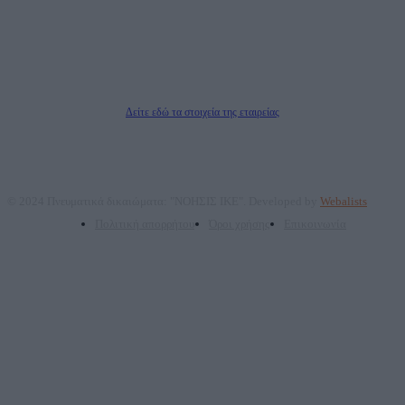
επικοινωνίας: 2108066997
Νόμιμος Εκπρόσωπος: Ζαχαρός Σταμάτης
Μέτοχοι: Ζαχαρός Σταμάτης, Κουβαράς Γεώργιος, ΥΠΗΡΕΣΙΕΣ ΠΡΟΗΓΜΕΝΗΣ
ΤΕΧΝΟΛΟΓΙΑΣ ΠΑΡΑΓΩΓΗΣ ΟΠΤΙΚΟΑΚΟΥΣΤΙΚΩΝ ΜΕΣΩΝ ΜΕΛΕΤΩΝ ΚΑΙ
ΠΑΡΟΧΗΣ ΥΠΗΡΕΣΙΩΝ PLD PLUS ΑΝΩΝ ΕΤΑΙΡΙΑ
Δικαιούχος του ονόματος τομέα (dailypost.gr): ΝΟΗΣΙΣ ΙΚΕ
Διευθυντής/Διαχειριστής: Ζαχαρός Σταμάτης
Διευθυντής Σύνταξης: Ρενάτο Λέκκα
Δείτε εδώ τα στοιχεία της εταιρείας
© 2024 Πνευματικά δικαιώματα: "ΝΟΗΣΙΣ ΙΚΕ". Developed by
Webalists
Πολιτική απορρήτου
Όροι χρήσης
Επικοινωνία