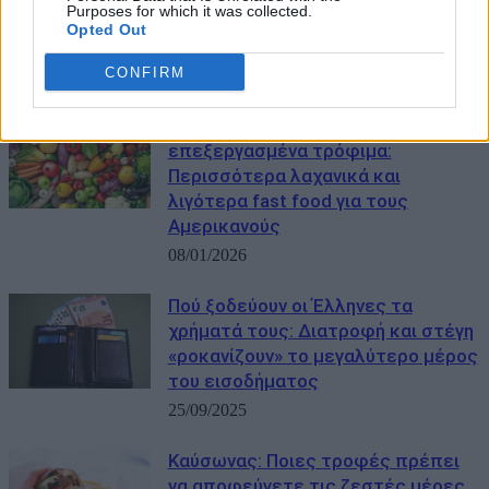
Purposes for which it was collected.
ενισχύει την καρδιομεταβολική
Opted Out
υγεία
CONFIRM
17/02/2026
Στο στόχαστρο Τραμπ τα υπερ-
επεξεργασμένα τρόφιμα:
Περισσότερα λαχανικά και
λιγότερα fast food για τους
Αμερικανούς
08/01/2026
Πού ξοδεύουν οι Έλληνες τα
χρήματά τους: Διατροφή και στέγη
«ροκανίζουν» το μεγαλύτερο μέρος
του εισοδήματος
25/09/2025
Καύσωνας: Ποιες τροφές πρέπει
να αποφεύγετε τις ζεστές μέρες