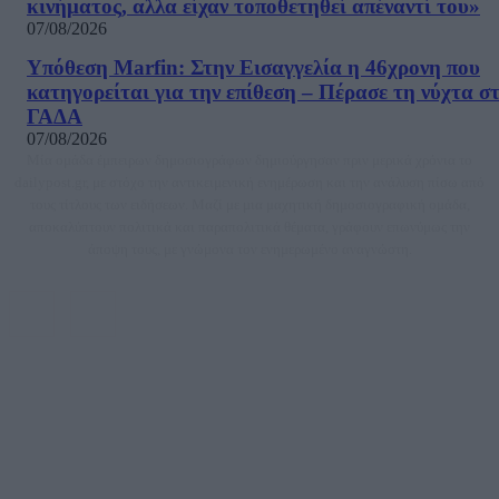
κινήματος, αλλα είχαν τοποθετηθεί απέναντί του»
07/08/2026
Υπόθεση Marfin: Στην Εισαγγελία η 46χρονη που
κατηγορείται για την επίθεση – Πέρασε τη νύχτα σ
ΓΑΔΑ
07/08/2026
Μία ομάδα έμπειρων δημοσιογράφων δημιούργησαν πριν μερικά χρόνια το
dailypost.gr, με στόχο την αντικειμενική ενημέρωση και την ανάλυση πίσω από
τους τίτλους των ειδήσεων. Μαζί με μια μαχητική δημοσιογραφική ομάδα,
αποκαλύπτουν πολιτικά και παραπολιτικά θέματα, γράφουν επωνύμως την
άποψη τους, με γνώμονα τον ενημερωμένο αναγνώστη.
DAILYPOST.GR – ΤΑΥΤΌΤΗΤΑ
Ιδιοκτήτρια εταιρεία: «ΝΟΗΣΙΣ ΙΚΕ»
Έδρα: Δήμος Αμαρουσίου Αττικής, Αγ. Αθανασίου αρ. 21, Τ.Κ. 15125
ΑΦΜ: 801093076, Δ.Ο.Υ.: ΚΕΦΟΔΕ ΑΤΤΙΚΗΣ, E-mail: press@dailypost.gr, Τηλ.