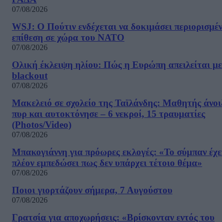
07/08/2026
WSJ: Ο Πούτιν ενδέχεται να δοκιμάσει περιορισμέ
επίθεση σε χώρα του ΝΑΤΟ
07/08/2026
Ολική έκλειψη ηλίου: Πώς η Ευρώπη απειλείται με
blackout
07/08/2026
Μακελειό σε σχολείο της Ταϊλάνδης: Μαθητής άνοι
πυρ και αυτοκτόνησε – 6 νεκροί, 15 τραυματίες
(Photos/Video)
07/08/2026
Μπακογιάννη για πρόωρες εκλογές: «Το σύμπαν έχε
πλέον εμπεδώσει πως δεν υπάρχει τέτοιο θέμα»
07/08/2026
Ποιοι γιορτάζουν σήμερα, 7 Αυγούστου
07/08/2026
Γρατσία για αποχωρήσεις: «Bρίσκονταν εντός του