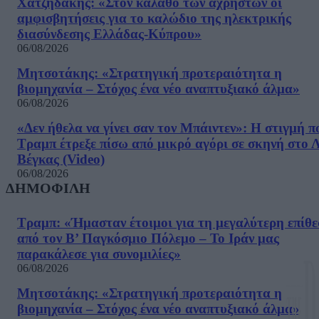
Χατζηδάκης: «Στον κάλαθο των αχρήστων οι
αμφισβητήσεις για το καλώδιο της ηλεκτρικής
διασύνδεσης Ελλάδας-Κύπρου»
06/08/2026
Μητσοτάκης: «Στρατηγική προτεραιότητα η
βιομηχανία – Στόχος ένα νέο αναπτυξιακό άλμα»
06/08/2026
«Δεν ήθελα να γίνει σαν τον Μπάιντεν»: Η στιγμή π
Τραμπ έτρεξε πίσω από μικρό αγόρι σε σκηνή στο 
Βέγκας (Video)
06/08/2026
ΔΗΜΟΦΙΛΗ
Τραμπ: «Ήμασταν έτοιμοι για τη μεγαλύτερη επίθ
από τον Β’ Παγκόσμιο Πόλεμο – Το Ιράν μας
παρακάλεσε για συνομιλίες»
06/08/2026
Μητσοτάκης: «Στρατηγική προτεραιότητα η
βιομηχανία – Στόχος ένα νέο αναπτυξιακό άλμα»