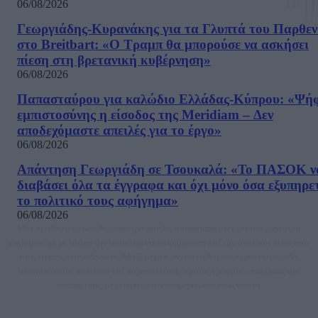
06/08/2026
Γεωργιάδης-Κυρανάκης για τα Γλυπτά του Παρθε
στο Breitbart: «Ο Τραμπ θα μπορούσε να ασκήσει
πίεση στη βρετανική κυβέρνηση»
06/08/2026
Παπασταύρου για καλώδιο Ελλάδας-Κύπρου: «Ψή
εμπιστοσύνης η είσοδος της Meridiam – Δεν
αποδεχόμαστε απειλές για το έργο»
06/08/2026
Απάντηση Γεωργιάδη σε Τσουκαλά: «Το ΠΑΣΟΚ ν
διαβάσει όλα τα έγγραφα και όχι μόνο όσα εξυπηρε
το πολιτικό τους αφήγημα»
06/08/2026
Μία ομάδα έμπειρων δημοσιογράφων δημιούργησαν πριν μερικά χρόνια το
dailypost.gr, με στόχο την αντικειμενική ενημέρωση και την ανάλυση πίσω από
τους τίτλους των ειδήσεων. Μαζί με μια μαχητική δημοσιογραφική ομάδα,
αποκαλύπτουν πολιτικά και παραπολιτικά θέματα, γράφουν επωνύμως την
άποψη τους, με γνώμονα τον ενημερωμένο αναγνώστη.