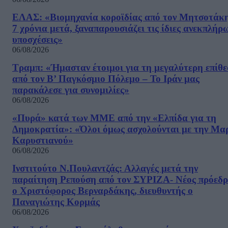
ΕΛΑΣ: «Βιομηχανία κοροϊδίας από τον Μητσοτάκ
7 χρόνια μετά, ξαναπαρουσιάζει τις ίδιες ανεκπλήρ
υποσχέσεις»
06/08/2026
Τραμπ: «Ήμασταν έτοιμοι για τη μεγαλύτερη επίθ
από τον Β’ Παγκόσμιο Πόλεμο – Το Ιράν μας
παρακάλεσε για συνομιλίες»
06/08/2026
«Πυρά» κατά των ΜΜΕ από την «Ελπίδα για τη
Δημοκρατία»: «Όλοι όμως ασχολούνται με την Μα
Καρυστιανού»
06/08/2026
Ινστιτούτο Ν.Πουλαντζάς: Αλλαγές μετά την
παραίτηση Ρεπούση από τον ΣΥΡΙΖΑ- Νέος πρόεδρ
ο Χριστόφορος Βερναρδάκης, διευθυντής ο
Παναγιώτης Κορμάς
06/08/2026