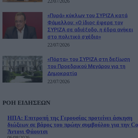
22/07/2026
«Πυρά» κύκλων του ΣΥΡΙΖΑ κατά
Φάμελλου: «Ο ίδιος έφερε τον
ΣΥΡΙΖΑ σε αδιέξοδο, η έδρα ανήκει
στο πολιτικό σχέδιο»
22/07/2026
«Πόρτα» του ΣΥΡΙΖΑ στη δεξίωση
του Προεδρικού Μεγάρου για τη
Δημοκρατία
22/07/2026
ΡΟΗ ΕΙΔΗΣΕΩΝ
ΗΠΑ: Επιτροπή της Γερουσίας προτείνει άσκηση
διώξεων σε βάρος του πρώην συμβούλου για την Co
Άντονι Φάουτσι
06/08/2026