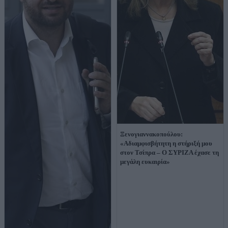
Ξενογιαννακοπούλου:
«Αδιαμφισβήτητη η στήριξή μου
στον Τσίπρα – Ο ΣΥΡΙΖΑ έχασε τη
μεγάλη ευκαιρία»