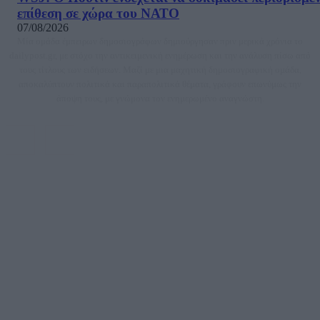
επίθεση σε χώρα του ΝΑΤΟ
07/08/2026
Μία ομάδα έμπειρων δημοσιογράφων δημιούργησαν πριν μερικά χρόνια το
dailypost.gr, με στόχο την αντικειμενική ενημέρωση και την ανάλυση πίσω από
τους τίτλους των ειδήσεων. Μαζί με μια μαχητική δημοσιογραφική ομάδα,
αποκαλύπτουν πολιτικά και παραπολιτικά θέματα, γράφουν επωνύμως την
άποψη τους, με γνώμονα τον ενημερωμένο αναγνώστη.
DAILYPOST.GR – ΤΑΥΤΌΤΗΤΑ
Ιδιοκτήτρια εταιρεία: «ΝΟΗΣΙΣ ΙΚΕ»
Έδρα: Δήμος Αμαρουσίου Αττικής, Αγ. Αθανασίου αρ. 21, Τ.Κ. 15125
ΑΦΜ: 801093076, Δ.Ο.Υ.: ΚΕΦΟΔΕ ΑΤΤΙΚΗΣ, E-mail: press@dailypost.gr, Τηλ.
επικοινωνίας: 2108066997
Νόμιμος Εκπρόσωπος: Ζαχαρός Σταμάτης
Μέτοχοι: Ζαχαρός Σταμάτης, Κουβαράς Γεώργιος, ΥΠΗΡΕΣΙΕΣ ΠΡΟΗΓΜΕΝΗΣ
ΤΕΧΝΟΛΟΓΙΑΣ ΠΑΡΑΓΩΓΗΣ ΟΠΤΙΚΟΑΚΟΥΣΤΙΚΩΝ ΜΕΣΩΝ ΜΕΛΕΤΩΝ ΚΑΙ
ΠΑΡΟΧΗΣ ΥΠΗΡΕΣΙΩΝ PLD PLUS ΑΝΩΝ ΕΤΑΙΡΙΑ
Δικαιούχος του ονόματος τομέα (dailypost.gr): ΝΟΗΣΙΣ ΙΚΕ