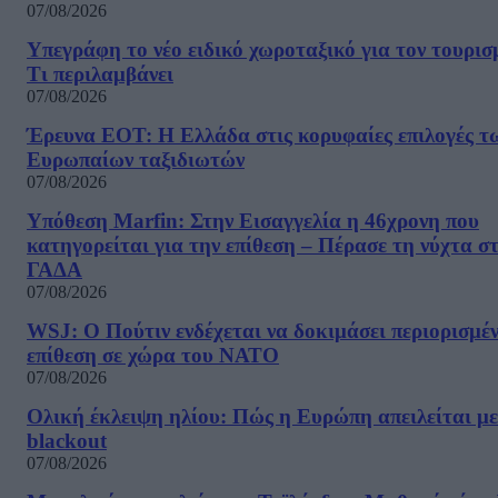
07/08/2026
Υπεγράφη το νέο ειδικό χωροταξικό για τον τουρισ
Τι περιλαμβάνει
07/08/2026
Έρευνα ΕΟΤ: Η Ελλάδα στις κορυφαίες επιλογές τ
Ευρωπαίων ταξιδιωτών
07/08/2026
Υπόθεση Marfin: Στην Εισαγγελία η 46χρονη που
κατηγορείται για την επίθεση – Πέρασε τη νύχτα σ
ΓΑΔΑ
07/08/2026
WSJ: Ο Πούτιν ενδέχεται να δοκιμάσει περιορισμέ
επίθεση σε χώρα του ΝΑΤΟ
07/08/2026
Ολική έκλειψη ηλίου: Πώς η Ευρώπη απειλείται με
blackout
07/08/2026