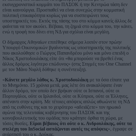
εκσυγχρονιστικό κομμάτι του ΠΑΣΟΚ ή την Κεντρώα τάση δεν
είναι καινούργια. Προσπαθεί να είναι συνεχώς στην κομματική
πολιτική επικαιρότητα κυρίως για να συσπειρώνει τους
υποστηρικτές του. Εκτός της τάσης του στο κόμμα κανείς άλλος δε
φαίνεται να τον ακούει. Βέβαια, τη ζημιά στο κόμμα του, την κάνει,
ενώ η τροφή που δίνει στη ΝΔ για σχόλια είναι μεγάλη.
Ο δήμαρχος Αθηναίων επιτέθηκε σήμερα λοιπόν στον πρώην
Υπουργό Οικονομικών βγαίνοντας ως υποστηρικτής της πολιτικής
που ακολούθησε ο Γιώργος Παπανδρέου μόνο και μόνο επειδή ο
Νίκος Χριστοδουλάκης είπε ότι «θα μπορούσε να βρεθεί ένας
άλλος δρόμος λιγότερο επώδυνος» (στις Στιγμές του One Channel
με τον Μάνο Νιφλή δόθηκε η συνέντευξη).
«
Κάνετε μεγάλο λάθος κ. Χριστοδουλάκη
με τα όσα είπατε για
το Μνημόνιο. 15 χρόνια μετά, μας λέτε ότι ανακαλύψατε έναν
άλλον δρόμο, τον οποίο δεν βρήκαν ούτε οι Ισπανοί, ούτε οι
Πορτογάλοι, ούτε οι Ιρλανδοί, ούτε οι Κύπριοι, ούτε οι Έλληνες,
απέναντι στην κρίση. Με τέτοιες απόψεις απλώς αθωώνετε τη ΝΔ
από τις ευθύνες της και το χειρότερο «αδειάζετε» τον ηρωικό
αγώνα της τελευταίας κυβέρνησης του ΠΑΣΟΚ και της
κοινοβουλευτικής του ομάδας που κράτησε όρθια τη χώρα, με
τόσες θυσίες.
Είμαι βέβαιος ότι ούτε ο κ. Ανδρουλάκης, ούτε τα
στελέχη του InSocial ασπάζονται αυτές τις απόψεις
», έγραψε σε
ανάρτησή του ο κ. Δούκας.