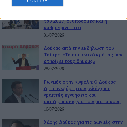
CONFIRM
Μητσοτάκης – Δούκας στο
Μαξίμου: Στο επίκεντρο η Αθήνα
του 2027, οι υποδομές και η
καθημερινότητα
31/07/2026
Δούκας από την εκδήλωση του
Τσίπρα: «Το επιτελικό κράτος δεν
στηρίζει τους δήμους»
28/07/2026
Ρωγμές στην Κυψέλη: Ο Δούκας
ζητά ανεξάρτητους ελέγχους,
γραπτές εγγυήσεις και
αποζημιώσεις για τους κατοίκους
16/07/2026
Χάρης Δούκας για τις ρωγμές στην