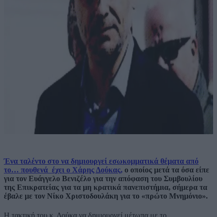
Ένα ταλέντο στο να δημιουργεί εσωκομματικά θέματα από
το… πουθενά έχει ο Χάρης Δούκας,
ο οποίος μετά τα όσα είπε
για τον Ευάγγελο Βενιζέλο για την απόφαση του Συμβουλίου
της Επικρατείας για τα μη κρατικά πανεπιστήμια, σήμερα τα
έβαλε με τον Νίκο Χριστοδουλάκη για το «πρώτο Μνημόνιο».
Η τακτική του κ. Δούκα να δημιουργεί μέτωπα με το