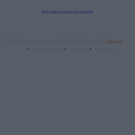
Διευθυντής/Διαχειριστής: Ζαχαρός Σταμάτης
Διευθυντής Σύνταξης: Ρενάτο Λέκκα
Δείτε εδώ τα στοιχεία της εταιρείας
© 2024 Πνευματικά δικαιώματα: "ΝΟΗΣΙΣ ΙΚΕ". Developed by
Webalists
Πολιτική απορρήτου
Όροι χρήσης
Επικοινωνία