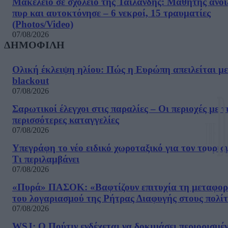
Μακελειό σε σχολείο της Ταϊλάνδης: Μαθητής άνοι
πυρ και αυτοκτόνησε – 6 νεκροί, 15 τραυματίες
(Photos/Video)
07/08/2026
ΔΗΜΟΦΙΛΗ
Ολική έκλειψη ηλίου: Πώς η Ευρώπη απειλείται με
blackout
07/08/2026
Σαρωτικοί έλεγχοι στις παραλίες – Οι περιοχές με τ
περισσότερες καταγγελίες
07/08/2026
Υπεγράφη το νέο ειδικό χωροταξικό για τον τουρισ
Τι περιλαμβάνει
07/08/2026
«Πυρά» ΠΑΣΟΚ: «Βαφτίζουν επιτυχία τη μεταφο
του λογαριασμού της Ρήτρας Διαφυγής στους πολίτ
07/08/2026
WSJ: Ο Πούτιν ενδέχεται να δοκιμάσει περιορισμέ