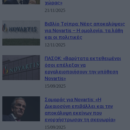
χώρας»
21/11/2025
Βιβλίο Τσίπρα: Νέες αποκαλύψεις
για Novartis – Η ομολογία, τα λάθη
και οι πολιτικές
12/11/2025
ΠΑΣΟΚ: «Βαρύτατα εκτεθειμένοι
όσοι επέλεξαν να
εργαλειοποιήσουν την υπόθεση
Novartis»
15/09/2025
Σαμαράς για Novartis: «Η
Δικαιοσύνη επιβάλλει και την
αποκάλυψη εκείνων που
ενορχήστρωσαν τη σκευωρία»
15/09/2025