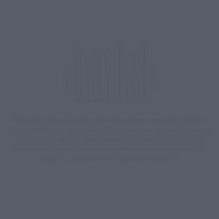
Μία ομάδα έμπειρων δημοσιογράφων δημιούργησαν πριν μερικά χρόνια το
dailypost.gr, με στόχο την αντικειμενική ενημέρωση και την ανάλυση πίσω από
τους τίτλους των ειδήσεων. Μαζί με μια μαχητική δημοσιογραφική ομάδα,
αποκαλύπτουν πολιτικά και παραπολιτικά θέματα, γράφουν επωνύμως την
άποψη τους, με γνώμονα τον ενημερωμένο αναγνώστη.