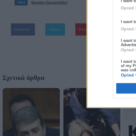
I want t
TAGS
Μιχάλης Χρυσοχοΐδης
Opted 
I want t
Opted 
Facebook
Twitter
Pinterest
WhatsApp
I want 
Advertis
Opted 
I want t
of my P
was col
Opted 
Σχετικά άρθρα