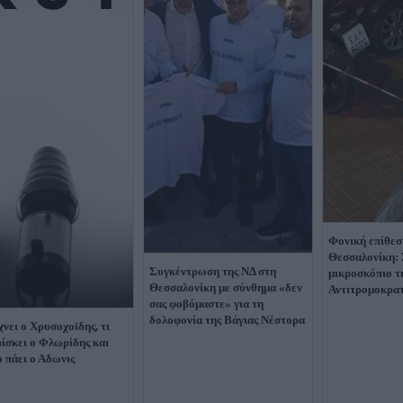
Φονική επίθεσ
Θεσσαλονίκη:
Συγκέντρωση της ΝΔ στη
μικροσκόπιο τ
Θεσσαλονίκη με σύνθημα «δεν
Αντιτρομοκρατ
σας φοβόμαστε» για τη
δολοφονία της Βάγιας Νέστορα
χνει ο Χρυσοχοϊδης, τι
ρίσκει ο Φλωρίδης και
ο πάει ο Αδωνις