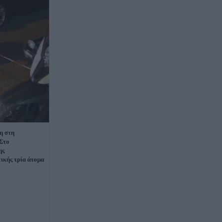
η στη
 Στο
ης
ικής τρία άτομα