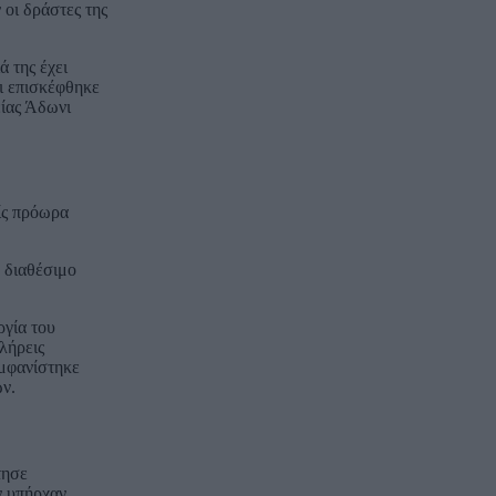
οι δράστες της
ά της έχει
τι επισκέφθηκε
ίας Άδωνι
ίς πρόωρα
ε διαθέσιμο
ργία του
λήρεις
εμφανίστηκε
ών.
τησε
ν υπήρχαν