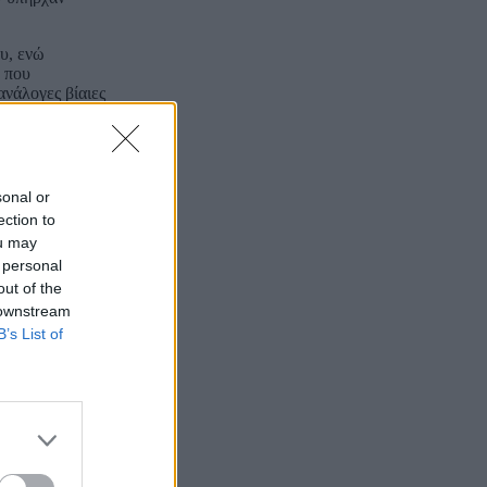
υ, ενώ
ν που
ανάλογες βίαιες
ή καταδίκη της
τους υπεύθυνους
δική μου, των
sonal or
ection to
ou may
 personal
out of the
 downstream
B’s List of