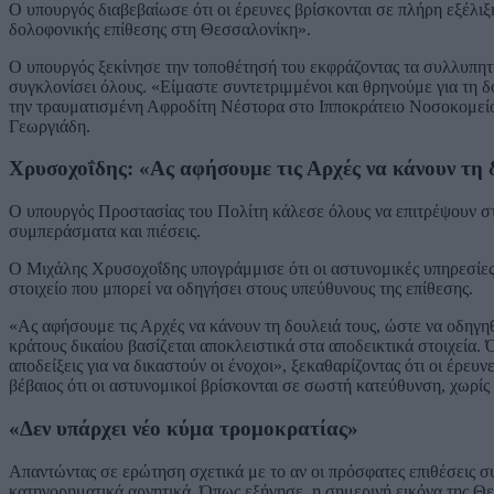
Ο υπουργός διαβεβαίωσε ότι οι έρευνες βρίσκονται σε πλήρη εξέλι
δολοφονικής επίθεσης στη Θεσσαλονίκη».
Ο υπουργός ξεκίνησε την τοποθέτησή του εκφράζοντας τα συλλυπητήρι
συγκλονίσει όλους. «Είμαστε συντετριμμένοι και θρηνούμε για τη δ
την τραυματισμένη Αφροδίτη Νέστορα στο Ιπποκράτειο Νοσοκομείο
Γεωργιάδη.
Χρυσοχοΐδης: «Ας αφήσουμε τις Αρχές να κάνουν τη 
Ο υπουργός Προστασίας του Πολίτη κάλεσε όλους να επιτρέψουν στ
συμπεράσματα και πιέσεις.
Ο Μιχάλης Χρυσοχοΐδης υπογράμμισε ότι οι αστυνομικές υπηρεσίες 
στοιχείο που μπορεί να οδηγήσει στους υπεύθυνους της επίθεσης.
«Ας αφήσουμε τις Αρχές να κάνουν τη δουλειά τους, ώστε να οδηγηθ
κράτους δικαίου βασίζεται αποκλειστικά στα αποδεικτικά στοιχεία.
αποδείξεις για να δικαστούν οι ένοχοι», ξεκαθαρίζοντας ότι οι έρευ
βέβαιος ότι οι αστυνομικοί βρίσκονται σε σωστή κατεύθυνση, χωρίς
«Δεν υπάρχει νέο κύμα τρομοκρατίας»
Απαντώντας σε ερώτηση σχετικά με το αν οι πρόσφατες επιθέσεις σ
κατηγορηματικά αρνητικά. Όπως εξήγησε, η σημερινή εικόνα της Θ