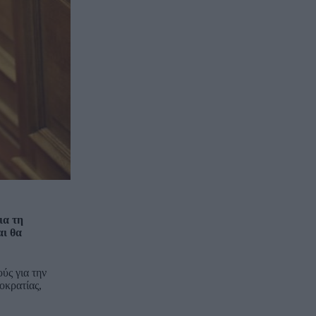
ια τη
αι θα
ύς για την
οκρατίας,