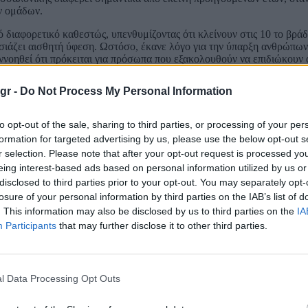
ν ομάδων.
 διαφορετικό καθεστώς, υπενθυμίζοντας ότι κλείνουν στις 10 το βράδ
ουσιάζει αισθητή ύφεση. Ωστόσο, έκανε λόγο για την ύπαρξη ανθρώπω
ννοηθεί ότι πρόκειται για πρόσωπα που εξακολουθούν να επιδιώκουν 
gr -
Do Not Process My Personal Information
ημειώνοντας ότι στη Βουλή, με μία εξαίρεση όπως είπε, υπήρξε κοιν
υ ήταν ιδιαίτερα κατηγορηματικό, καθώς έστειλε σαφές μήνυμα προς 
ολοφόνοι», ανέφερε χαρακτηριστικά. Και συνέχισε: «Είναι δέσμευση 
to opt-out of the sale, sharing to third parties, or processing of your per
formation for targeted advertising by us, please use the below opt-out s
r selection. Please note that after your opt-out request is processed y
eing interest-based ads based on personal information utilized by us or
disclosed to third parties prior to your opt-out. You may separately opt-
losure of your personal information by third parties on the IAB’s list of
. This information may also be disclosed by us to third parties on the
IA
Participants
that may further disclose it to other third parties.
l Data Processing Opt Outs