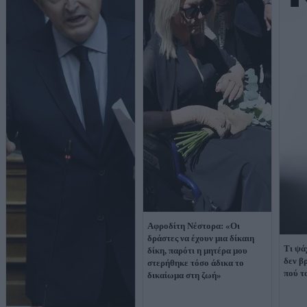
Αφροδίτη Νέστορα: «Οι
δράστες να έχουν μια δίκαιη
Τι ψά
δίκη, παρότι η μητέρα μου
δεν β
στερήθηκε τόσο άδικα το
πού τ
δικαίωμα στη ζωή»