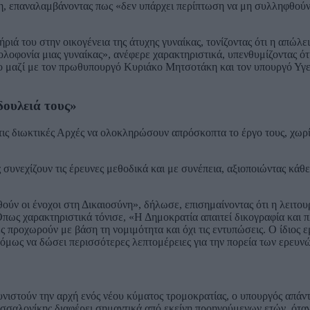
ξη, επαναλαμβάνοντας πως «δεν υπάρχει περίπτωση να μη συλληφθούν 
ά του στην οικογένεια της άτυχης γυναίκας, τονίζοντας ότι η απώλει
ολοφονία μιας γυναίκας», ανέφερε χαρακτηριστικά, υπενθυμίζοντας ό
 μαζί με τον πρωθυπουργό Κυριάκο Μητσοτάκη και τον υπουργό Υγε
δουλειά τους»
ις διωκτικές Αρχές να ολοκληρώσουν απρόσκοπτα το έργο τους, χωρ
συνεχίζουν τις έρευνες μεθοδικά και με συνέπεια, αξιοποιώντας κάθ
ούν οι ένοχοι στη Δικαιοσύνη», δήλωσε, επισημαίνοντας ότι η λειτου
 Όπως χαρακτηριστικά τόνισε, «Η Δημοκρατία απαιτεί δικογραφία και π
νες προχωρούν με βάση τη νομιμότητα και όχι τις εντυπώσεις. Ο ίδιος 
 όμως να δώσει περισσότερες λεπτομέρειες για την πορεία των ερευν
υνιστούν την αρχή ενός νέου κύματος τρομοκρατίας, ο υπουργός απάν
εσσαλονίκης διαφέρει σημαντικά από εκείνη προηγούμενων ετών, ότα