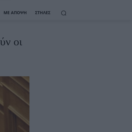
ΜΕ ΆΠΟΨΗ
ΣΤΉΛΕΣ
ύν οι