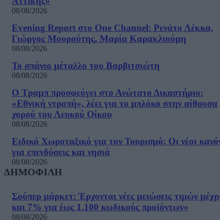
Αττικής»
08/08/2026
Evening Report στο One Channel: Ρενάτο Λέκκα,
Γιώργος Μουρούτης, Μαρία Καρακλιούμη
08/08/2026
Το σπάνιο μέταλλο του Βαρβιτσιώτη
08/08/2026
Ο Τραμπ προσφεύγει στο Ανώτατο Δικαστήριο:
«Εθνική ντροπή», λέει για το μπλόκο στην αίθουσα
χορού του Λευκού Οίκου
08/08/2026
Ειδικό Χωροταξικό για τον Τουρισμό: Οι νέοι κανό
για επενδύσεις και νησιά
08/08/2026
ΔΗΜΟΦΙΛΗ
Σούπερ μάρκετ: Έρχονται νέες μειώσεις τιμών μέχρ
και 7% για έως 1.100 κωδικούς προϊόντων»
08/08/2026