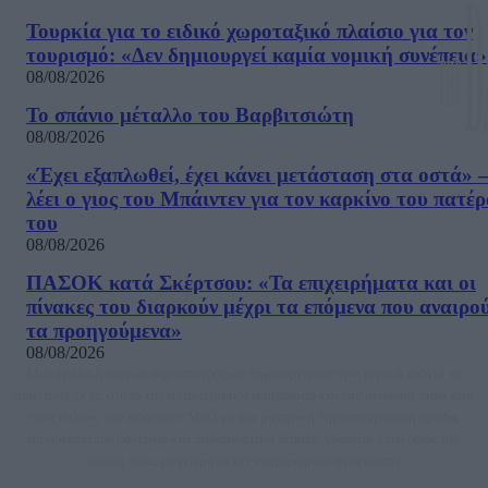
Τουρκία για το ειδικό χωροταξικό πλαίσιο για τον
τουρισμό: «Δεν δημιουργεί καμία νομική συνέπεια»
08/08/2026
Το σπάνιο μέταλλο του Βαρβιτσιώτη
08/08/2026
«Έχει εξαπλωθεί, έχει κάνει μετάσταση στα οστά» –
λέει ο γιος του Μπάιντεν για τον καρκίνο του πατέ
του
08/08/2026
ΠΑΣΟΚ κατά Σκέρτσου: «Τα επιχειρήματα και οι
πίνακες του διαρκούν μέχρι τα επόμενα που αναιρο
τα προηγούμενα»
08/08/2026
Μία ομάδα έμπειρων δημοσιογράφων δημιούργησαν πριν μερικά χρόνια το
dailypost.gr, με στόχο την αντικειμενική ενημέρωση και την ανάλυση πίσω από
τους τίτλους των ειδήσεων. Μαζί με μια μαχητική δημοσιογραφική ομάδα,
αποκαλύπτουν πολιτικά και παραπολιτικά θέματα, γράφουν επωνύμως την
άποψη τους, με γνώμονα τον ενημερωμένο αναγνώστη.