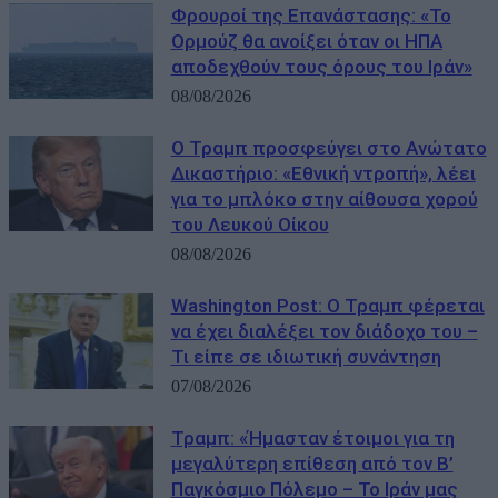
Φρουροί της Επανάστασης: «Το
Ορμούζ θα ανοίξει όταν οι ΗΠΑ
αποδεχθούν τους όρους του Ιράν»
08/08/2026
Ο Τραμπ προσφεύγει στο Ανώτατο
Δικαστήριο: «Εθνική ντροπή», λέει
για το μπλόκο στην αίθουσα χορού
του Λευκού Οίκου
08/08/2026
Washington Post: Ο Τραμπ φέρεται
να έχει διαλέξει τον διάδοχο του –
Τι είπε σε ιδιωτική συνάντηση
07/08/2026
Τραμπ: «Ήμασταν έτοιμοι για τη
μεγαλύτερη επίθεση από τον Β’
Παγκόσμιο Πόλεμο – Το Ιράν μας