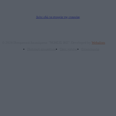
ΠΑΡΟΧΗΣ ΥΠΗΡΕΣΙΩΝ PLD PLUS ΑΝΩΝ ΕΤΑΙΡΙΑ
Δικαιούχος του ονόματος τομέα (dailypost.gr): ΝΟΗΣΙΣ ΙΚΕ
Διευθυντής/Διαχειριστής: Ζαχαρός Σταμάτης
Διευθυντής Σύνταξης: Ρενάτο Λέκκα
Δείτε εδώ τα στοιχεία της εταιρείας
© 2024 Πνευματικά δικαιώματα: "ΝΟΗΣΙΣ ΙΚΕ". Developed by
Webalists
Πολιτική απορρήτου
Όροι χρήσης
Επικοινωνία