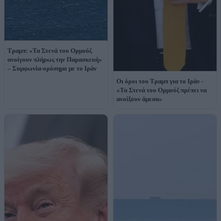
Τραμπ: «Τα Στενά του Ορμούζ
ανοίγουν πλήρως την Παρασκευή»
– Συμφωνία-ορόσημο με το Ιράν
Οι όροι του Τραμπ για το Ιράν -
«Τα Στενά του Ορμούζ πρέπει να
ανοίξουν άμεσα»