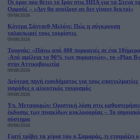
Οι όροι που θέτει το Ιράν στις ΗΠΑ για τα Στενά τ
Ορμούζ – «Δεν θα ανοίξουν αν δεν γίνουν δεκτοί»
09/08/2026
Κόντρα Σάντσεθ-Μελόνι: Πώς η σύγκρουση
ταλαιπωρεί τους τουρίστες
09/08/2026
Τουρνάς: «Πάνω από 400 πυρκαγιές σε ένα 10ήμερ
-Από αμέλεια το 90% των πυρκαγιών», το «Plan B
στην Αττικοβοιωτία
09/08/2026
Δεύτερη πηγή εισοδήματος για τους επαγγελματίες
ψαράδες ο αλιευτικός τουρισμός
09/08/2026
Υπ. Μεταφορών: Οριστική λύση στις καθυστερήσει
έκδοσης των πινακίδων κυκλοφορίας – Το ψηφιακό
σύστημα
09/08/2026
Γιατί τρίβει τα χέρια του ο Σαμαράς, τι ετοιμάζει ο