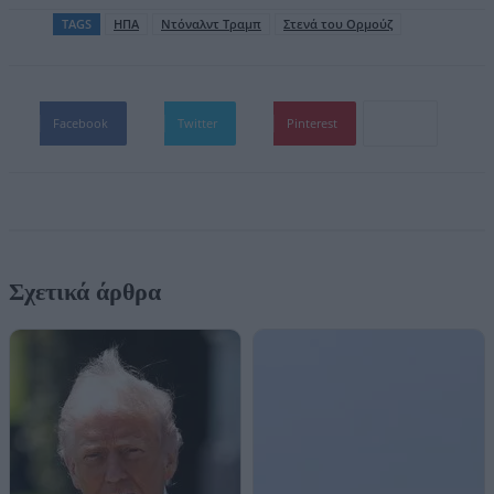
TAGS
ΗΠΑ
Ντόναλντ Τραμπ
Στενά του Ορμούζ
Facebook
Twitter
Pinterest
Σχετικά άρθρα