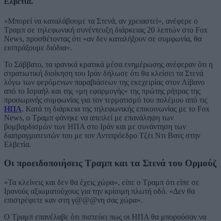
Ελβετία.
«Μπορεί να καταλάβουμε τα Στενά, αν χρειαστεί», ανέφερε ο
Τραμπ σε τηλεφωνική συνέντευξη διάρκειας 20 λεπτών στο Fox
News, προσθέτοντας ότι «αν δεν καταλήξουν σε συμφωνία, θα
εισπράξουμε διόδια».
Το Σάββατο, τα ιρανικά κρατικά μέσα ενημέρωσης ανέφεραν ότι η
στρατιωτική διοίκηση του Ιράν δήλωσε ότι θα κλείσει τα Στενά
λόγω των φερόμενων παραβιάσεων της εκεχειρίας στον Λίβανο
από το Ισραήλ και της «μη εφαρμογής» της πρώτης ρήτρας της
προσωρινής συμφωνίας για τον τερματισμό του πολέμου από τις
ΗΠΑ
. Κατά τη διάρκεια της τηλεφωνικής επικοινωνίας με το Fox
News, ο Τραμπ φάνηκε να απειλεί με επανάληψη των
βομβαρδισμών των ΗΠΑ στο Ιράν και με συνάντηση των
διαπραγματευτών του με τον Αντιπρόεδρο Τζέι Ντι Βανς στην
Ελβετία.
Οι προειδοποιήσεις Τραμπ και τα Στενά του Ορμούζ
«Τα κλείνεις και δεν θα έχεις χώρα», είπε ο Τραμπ ότι είπε σε
Ιρανούς αξιωματούχους για την κρίσιμη πλωτή οδό. «Δεν θα
επιστρέψετε καν στη γ@@@νη σας χώρα».
Ο Τραμπ επανέλαβε ότι πιστεύει πως οι ΗΠΑ θα μπορούσαν να