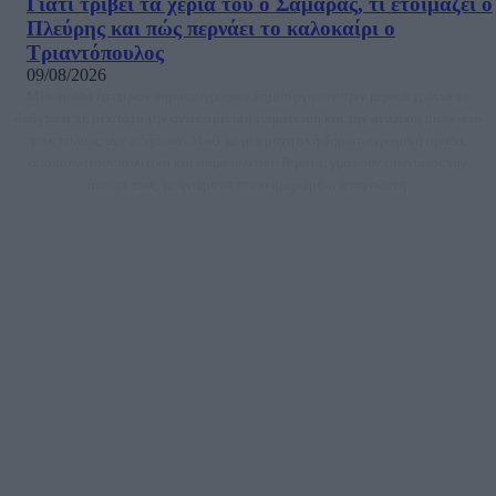
Γιατί τρίβει τα χέρια του ο Σαμαράς, τι ετοιμάζει ο
Πλεύρης και πώς περνάει το καλοκαίρι ο
Τριαντόπουλος
09/08/2026
Μία ομάδα έμπειρων δημοσιογράφων δημιούργησαν πριν μερικά χρόνια το
dailypost.gr, με στόχο την αντικειμενική ενημέρωση και την ανάλυση πίσω από
τους τίτλους των ειδήσεων. Μαζί με μια μαχητική δημοσιογραφική ομάδα,
αποκαλύπτουν πολιτικά και παραπολιτικά θέματα, γράφουν επωνύμως την
άποψη τους, με γνώμονα τον ενημερωμένο αναγνώστη.
DAILYPOST.GR – ΤΑΥΤΌΤΗΤΑ
Ιδιοκτήτρια εταιρεία: «ΝΟΗΣΙΣ ΙΚΕ»
Έδρα: Δήμος Αμαρουσίου Αττικής, Αγ. Αθανασίου αρ. 21, Τ.Κ. 15125
ΑΦΜ: 801093076, Δ.Ο.Υ.: ΚΕΦΟΔΕ ΑΤΤΙΚΗΣ, E-mail: press@dailypost.gr, Τηλ.
επικοινωνίας: 2108066997
Νόμιμος Εκπρόσωπος: Ζαχαρός Σταμάτης
Μέτοχοι: Ζαχαρός Σταμάτης, Κουβαράς Γεώργιος, ΥΠΗΡΕΣΙΕΣ ΠΡΟΗΓΜΕΝΗΣ
ΤΕΧΝΟΛΟΓΙΑΣ ΠΑΡΑΓΩΓΗΣ ΟΠΤΙΚΟΑΚΟΥΣΤΙΚΩΝ ΜΕΣΩΝ ΜΕΛΕΤΩΝ ΚΑΙ