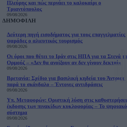
Πλεύρης και πώς περνάει το καλοκαίρι ο
Τριαντόπουλος
09/08/2026
ΔΗΜΟΦΙΛΗ
Δεύτερη πηγή εισοδήματος για τους επαγγελματίες
ψαράδες ο αλιευτικός τουρισμός
09/08/2026
Οι όροι που θέτει το Ιράν στις ΗΠΑ για τα Στενά τ
Ορμούζ – «Δεν θα ανοίξουν αν δεν γίνουν δεκτοί»
09/08/2026
Βρετανία: Σχέδιο για βασιλική κηδεία του Άντριου
παρά το σκάνδαλο – Έντονες αντιδράσεις
09/08/2026
Υπ. Μεταφορών: Οριστική λύση στις καθυστερήσει
έκδοσης των πινακίδων κυκλοφορίας – Το ψηφιακό
σύστημα
09/08/2026