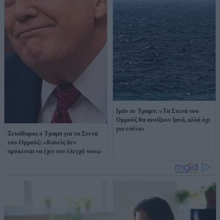
Ιράν σε Τραμπ: «Τα Στενά του
Ορμούζ θα ανοίξουν ξανά, αλλά όχι
για εσένα»
Ξεκάθαρος ο Τραμπ για τα Στενά
του Ορμούζ: «Κανείς δεν
πρόκειται να έχει τον έλεγχό τους»