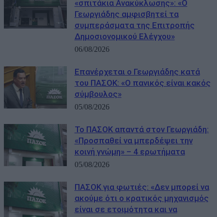
«σπιτάκια Ανακύκλωσης»: «Ο
Γεωργιάδης αμφισβητεί τα
συμπεράσματα της Επιτροπής
Δημοσιονομικού Ελέγχου»
06/08/2026
Επανέρχεται ο Γεωργιάδης κατά
του ΠΑΣΟΚ: «Ο πανικός είναι κακός
σύμβουλος»
05/08/2026
Το ΠΑΣΟΚ απαντά στον Γεωργιάδη:
«Προσπαθεί να μπερδέψει την
κοινή γνώμη» – 4 ερωτήματα
05/08/2026
ΠΑΣΟΚ για φωτιές: «Δεν μπορεί να
ακούμε ότι ο κρατικός μηχανισμός
είναι σε ετοιμότητα και να