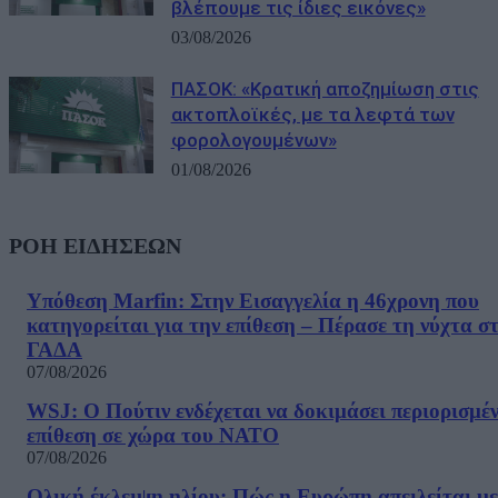
βλέπουμε τις ίδιες εικόνες»
03/08/2026
ΠΑΣΟΚ: «Κρατική αποζημίωση στις
ακτοπλοϊκές, με τα λεφτά των
φορολογουμένων»
01/08/2026
ΡΟΗ ΕΙΔΗΣΕΩΝ
Υπόθεση Marfin: Στην Εισαγγελία η 46χρονη που
κατηγορείται για την επίθεση – Πέρασε τη νύχτα σ
ΓΑΔΑ
07/08/2026
WSJ: Ο Πούτιν ενδέχεται να δοκιμάσει περιορισμέ
επίθεση σε χώρα του ΝΑΤΟ
07/08/2026
Ολική έκλειψη ηλίου: Πώς η Ευρώπη απειλείται με