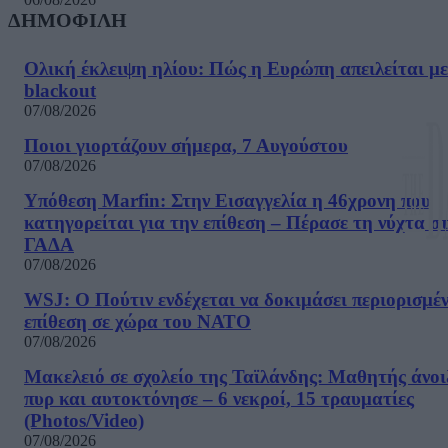
ΔΗΜΟΦΙΛΗ
Ολική έκλειψη ηλίου: Πώς η Ευρώπη απειλείται με
blackout
07/08/2026
Ποιοι γιορτάζουν σήμερα, 7 Αυγούστου
07/08/2026
Υπόθεση Marfin: Στην Εισαγγελία η 46χρονη που
κατηγορείται για την επίθεση – Πέρασε τη νύχτα σ
ΓΑΔΑ
07/08/2026
WSJ: Ο Πούτιν ενδέχεται να δοκιμάσει περιορισμέ
επίθεση σε χώρα του ΝΑΤΟ
07/08/2026
Μακελειό σε σχολείο της Ταϊλάνδης: Μαθητής άνοι
πυρ και αυτοκτόνησε – 6 νεκροί, 15 τραυματίες
(Photos/Video)
07/08/2026