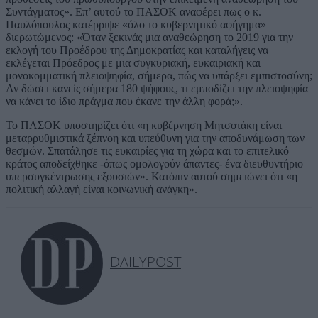
Συντάγματος». Επ’ αυτού το ΠΑΣΟΚ αναφέρει πως ο κ.
Παυλόπουλος κατέρριψε «όλο το κυβερνητικό αφήγημα»
διερωτώμενος: «Όταν ξεκινάς μια αναθεώρηση το 2019 για την
εκλογή του Προέδρου της Δημοκρατίας και καταλήγεις να
εκλέγεται Πρόεδρος με μια συγκυριακή, ευκαιριακή και
μονοκομματική πλειοψηφία, σήμερα, πώς να υπάρξει εμπιστοσύνη;
Αν δώσει κανείς σήμερα 180 ψήφους, τι εμποδίζει την πλειοψηφία
να κάνει το ίδιο πράγμα που έκανε την άλλη φορά;».
Το ΠΑΣΟΚ υποστηρίζει ότι «η κυβέρνηση Μητσοτάκη είναι
μεταρρυθμιστικά ξέπνοη και υπεύθυνη για την αποδυνάμωση των
θεσμών. Σπατάλησε τις ευκαιρίες για τη χώρα και το επιτελικό
κράτος αποδείχθηκε -όπως ομολογούν άπαντες- ένα διευθυντήριο
υπερσυγκέντρωσης εξουσιών». Κατόπιν αυτού σημειώνει ότι «η
πολιτική αλλαγή είναι κοινωνική ανάγκη».
DAILYPOST