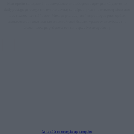
Μία ομάδα έμπειρων δημοσιογράφων δημιούργησαν πριν μερικά χρόνια το
dailypost.gr, με στόχο την αντικειμενική ενημέρωση και την ανάλυση πίσω από
τους τίτλους των ειδήσεων. Μαζί με μια μαχητική δημοσιογραφική ομάδα,
αποκαλύπτουν πολιτικά και παραπολιτικά θέματα, γράφουν επωνύμως την
άποψη τους, με γνώμονα τον ενημερωμένο αναγνώστη.
DAILYPOST.GR – ΤΑΥΤΌΤΗΤΑ
Ιδιοκτήτρια εταιρεία: «ΝΟΗΣΙΣ ΙΚΕ»
Έδρα: Δήμος Αμαρουσίου Αττικής, Αγ. Αθανασίου αρ. 21, Τ.Κ. 15125
ΑΦΜ: 801093076, Δ.Ο.Υ.: ΚΕΦΟΔΕ ΑΤΤΙΚΗΣ, E-mail: press@dailypost.gr, Τηλ.
επικοινωνίας: 2108066997
Νόμιμος Εκπρόσωπος: Ζαχαρός Σταμάτης
Μέτοχοι: Ζαχαρός Σταμάτης, Κουβαράς Γεώργιος, ΥΠΗΡΕΣΙΕΣ ΠΡΟΗΓΜΕΝΗΣ
ΤΕΧΝΟΛΟΓΙΑΣ ΠΑΡΑΓΩΓΗΣ ΟΠΤΙΚΟΑΚΟΥΣΤΙΚΩΝ ΜΕΣΩΝ ΜΕΛΕΤΩΝ ΚΑΙ
ΠΑΡΟΧΗΣ ΥΠΗΡΕΣΙΩΝ PLD PLUS ΑΝΩΝ ΕΤΑΙΡΙΑ
Δικαιούχος του ονόματος τομέα (dailypost.gr): ΝΟΗΣΙΣ ΙΚΕ
Διευθυντής/Διαχειριστής: Ζαχαρός Σταμάτης
Διευθυντής Σύνταξης: Ρενάτο Λέκκα
Δείτε εδώ τα στοιχεία της εταιρείας