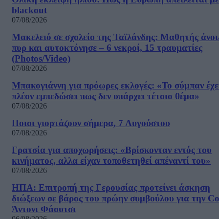
blackout
07/08/2026
Μακελειό σε σχολείο της Ταϊλάνδης: Μαθητής άνοι
πυρ και αυτοκτόνησε – 6 νεκροί, 15 τραυματίες
(Photos/Video)
07/08/2026
Μπακογιάννη για πρόωρες εκλογές: «Το σύμπαν έχε
πλέον εμπεδώσει πως δεν υπάρχει τέτοιο θέμα»
07/08/2026
Ποιοι γιορτάζουν σήμερα, 7 Αυγούστου
07/08/2026
Γρατσία για αποχωρήσεις: «Bρίσκονταν εντός του
κινήματος, αλλα είχαν τοποθετηθεί απέναντί του»
07/08/2026
ΗΠΑ: Επιτροπή της Γερουσίας προτείνει άσκηση
διώξεων σε βάρος του πρώην συμβούλου για την Co
Άντονι Φάουτσι
06/08/2026