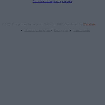
Δείτε εδώ τα στοιχεία της εταιρείας
© 2024 Πνευματικά δικαιώματα: "ΝΟΗΣΙΣ ΙΚΕ". Developed by
Webalists
Πολιτική απορρήτου
Όροι χρήσης
Επικοινωνία