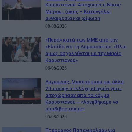
Καρυστιανού: Αποχωρεί ο Νίκος
Μπρουτζάκης – Καταγγέλει
αυθαιρεσία και φίμωση
08/08/2026
«Πυρά» κατά των ΜΜΕ από την
«Ελπίδα για τη Δημοκρατία»: «Όλοι
όμως ασχολούνται με την Μαρία
Καρυστιανού»
06/08/2026
Αυγερινός, Μουτσάτσου και άλλα
20 πρώην στελέχη εξηγούν γιατί
αποχώρησαν από το κόμμα
Καρυστιανού – «Αρνηθήκαμε να
συμβιβαστούμε»
05/08/2026
Πτέραρχος Παπανικολάου για