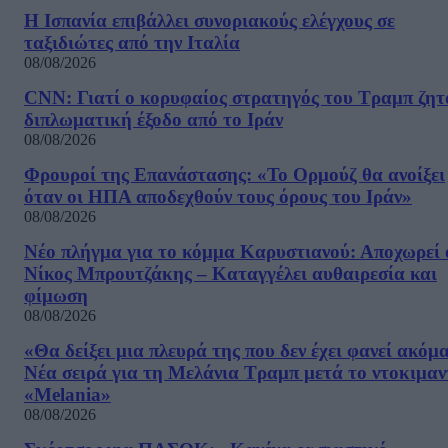
Η Ισπανία επιβάλλει συνοριακούς ελέγχους σε
ταξιδιώτες από την Ιταλία
08/08/2026
CNN: Γιατί ο κορυφαίος στρατηγός του Τραμπ ζητ
διπλωματική έξοδο από το Ιράν
08/08/2026
Φρουροί της Επανάστασης: «Το Ορμούζ θα ανοίξει
όταν οι ΗΠΑ αποδεχθούν τους όρους του Ιράν»
08/08/2026
Νέο πλήγμα για το κόμμα Καρυστιανού: Αποχωρεί 
Νίκος Μπρουτζάκης – Καταγγέλει αυθαιρεσία και
φίμωση
08/08/2026
«Θα δείξει μια πλευρά της που δεν έχει φανεί ακόμ
Νέα σειρά για τη Μελάνια Τραμπ μετά το ντοκιμαν
«Melania»
08/08/2026