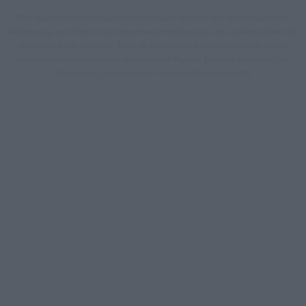
Μία ομάδα έμπειρων δημοσιογράφων δημιούργησαν πριν μερικά χρόνια το
dailypost.gr, με στόχο την αντικειμενική ενημέρωση και την ανάλυση πίσω από
τους τίτλους των ειδήσεων. Μαζί με μια μαχητική δημοσιογραφική ομάδα,
αποκαλύπτουν πολιτικά και παραπολιτικά θέματα, γράφουν επωνύμως την
άποψη τους, με γνώμονα τον ενημερωμένο αναγνώστη.
DAILYPOST.GR – ΤΑΥΤΌΤΗΤΑ
Ιδιοκτήτρια εταιρεία: «ΝΟΗΣΙΣ ΙΚΕ»
Έδρα: Δήμος Αμαρουσίου Αττικής, Αγ. Αθανασίου αρ. 21, Τ.Κ. 15125
ΑΦΜ: 801093076, Δ.Ο.Υ.: ΚΕΦΟΔΕ ΑΤΤΙΚΗΣ, E-mail: press@dailypost.gr, Τηλ.
επικοινωνίας: 2108066997
Νόμιμος Εκπρόσωπος: Ζαχαρός Σταμάτης
Μέτοχοι: Ζαχαρός Σταμάτης, Κουβαράς Γεώργιος, ΥΠΗΡΕΣΙΕΣ ΠΡΟΗΓΜΕΝΗΣ
ΤΕΧΝΟΛΟΓΙΑΣ ΠΑΡΑΓΩΓΗΣ ΟΠΤΙΚΟΑΚΟΥΣΤΙΚΩΝ ΜΕΣΩΝ ΜΕΛΕΤΩΝ ΚΑΙ
ΠΑΡΟΧΗΣ ΥΠΗΡΕΣΙΩΝ PLD PLUS ΑΝΩΝ ΕΤΑΙΡΙΑ
Δικαιούχος του ονόματος τομέα (dailypost.gr): ΝΟΗΣΙΣ ΙΚΕ
Διευθυντής/Διαχειριστής: Ζαχαρός Σταμάτης
Διευθυντής Σύνταξης: Ρενάτο Λέκκα