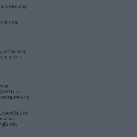
, τονίζοντας:
είους του
ης ανθρώπους
ς αποτελεί
νίκη.
 (ΜΕΘ) του
προκειμένου να
2, προσήλθε σε
ου μας.
ληξε στις