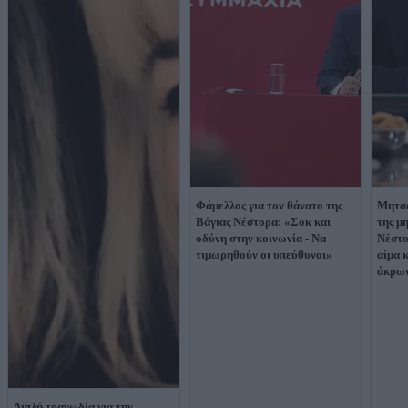
Φάμελλος για τον θάνατο της
Μητσο
Βάγιας Νέστορα: «Σοκ και
της μ
οδύνη στην κοινωνία - Να
Νέστο
τιμωρηθούν οι υπεύθυνοι»
αίμα 
άκρω
Διπλή τραγωδία για την