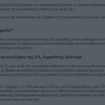
ς (ΕΛΑΣ) εξέφρασε τον αποτροπιασμό του για το τραγικό περιστατικό
 από την τρομοκρατική επίθεση στην οικία της».
αι κατά της δημοκρατίας και εξέφρασε τη συμπαράστασή του στους οικ
κρατία”
νή μου συλλυπητήρια στην κόρη της Αφροδίτη, στους αγαπημένους τ
ημοκρατία. Η ανθρώπινη ζωή είναι υπέρτατη αξία και η υπεράσπιση τη
υπητήριο μήνυμά του.
 του στελέχους της ΝΔ, Αφροδίτης Νέστορα
ία 72 ετών μετά την εμπρηστική επίθεση στο σπίτι τους στη Θεσσαλο
 με βαριά και πολλαπλά εγκαύματα στην μονάδα εντατικής θεραπείας
τυχώς να μην αντέχει και τους γιατρούς να έχουν υπερβάλει εαυτούς 
έν «σήμερα, 1-7-2026 και ώρα 5:53π.μ. η κα Νέστορα Βάγια, ετών 7
νώθηκε και μεταφέρθηκε άμεσα στη ΜΕΘ Ενηλίκων του Νοσοκομεί
φάνειας], πολυοργανική ανεπάρκεια σε βαρύτατη κατάσταση και κατέ
ς και στους οικείους της».