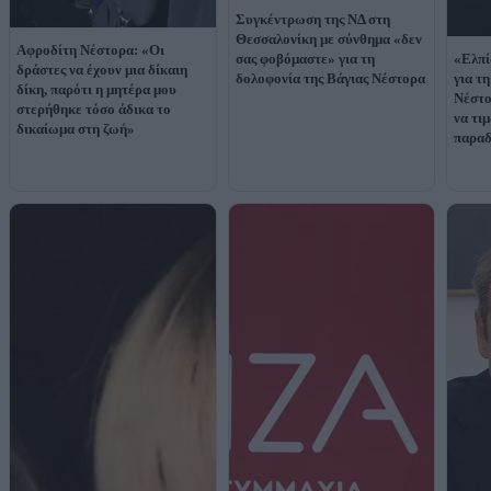
Συγκέντρωση της ΝΔ στη
Θεσσαλονίκη με σύνθημα «δεν
Αφροδίτη Νέστορα: «Οι
σας φοβόμαστε» για τη
«Ελπί
δράστες να έχουν μια δίκαιη
δολοφονία της Βάγιας Νέστορα
για τ
δίκη, παρότι η μητέρα μου
Νέστο
στερήθηκε τόσο άδικα το
να τι
δικαίωμα στη ζωή»
παραδ