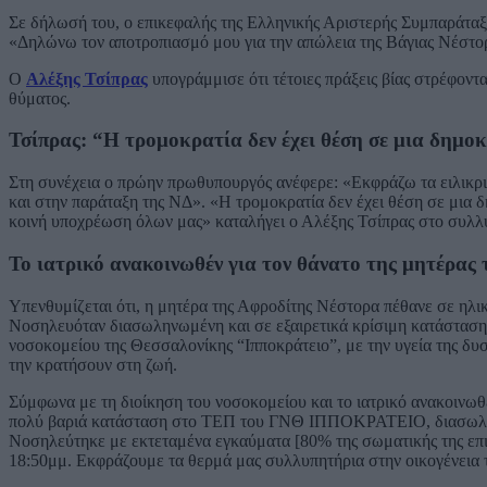
Σε δήλωσή του, ο επικεφαλής της Ελληνικής Αριστερής Συμπαράταξη
«Δηλώνω τον αποτροπιασμό μου για την απώλεια της Βάγιας Νέστορα
Ο
Αλέξης Τσίπρας
υπογράμμισε ότι τέτοιες πράξεις βίας στρέφοντ
θύματος.
Τσίπρας: “Η τρομοκρατία δεν έχει θέση σε μια δημο
Στη συνέχεια ο πρώην πρωθυπουργός ανέφερε: «Εκφράζω τα ειλικρι
και στην παράταξη της ΝΔ». «Η τρομοκρατία δεν έχει θέση σε μια δ
κοινή υποχρέωση όλων μας» καταλήγει ο Αλέξης Τσίπρας στο συλλ
Το ιατρικό ανακοινωθέν για τον θάνατο της μητέρας
Υπενθυμίζεται ότι, η μητέρα της Αφροδίτης Νέστορα πέθανε σε ηλικ
Νοσηλευόταν διασωληνωμένη και σε εξαιρετικά κρίσιμη κατάσταση
νοσοκομείου της Θεσσαλονίκης “Ιπποκράτειο”, με την υγεία της δυσ
την κρατήσουν στη ζωή.
Σύμφωνα με τη διοίκηση του νοσοκομείου και το ιατρικό ανακοινωθ
πολύ βαριά κατάσταση στο ΤΕΠ του ΓΝΘ ΙΠΠΟΚΡΑΤΕΙΟ, διασωλη
Νοσηλεύτηκε με εκτεταμένα εγκαύματα [80% της σωματικής της επι
18:50μμ. Εκφράζουμε τα θερμά μας συλλυπητήρια στην οικογένεια τη