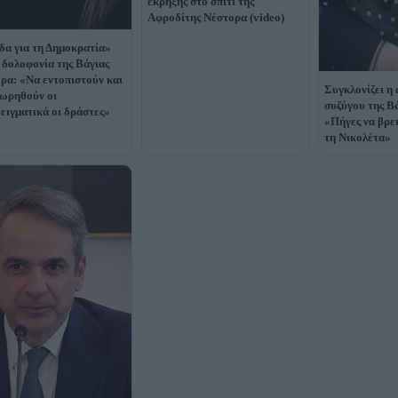
έκρηξης στο σπίτι της
Αφροδίτης Νέστορα (video)
δα για τη Δημοκρατία»
η δολοφονία της Βάγιας
ρα: «Να εντοπιστούν και
Συγκλονίζει η
μωρηθούν οι
συζύγου της Β
ειγματικά οι δράστες»
«Πήγες να βρει
τη Νικολέτα»