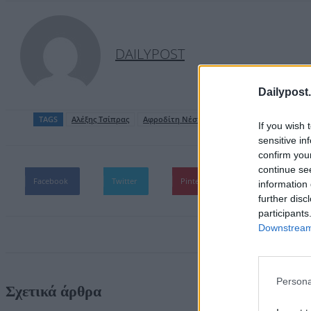
DAILYPOST
Dailypost.
TAGS
Αλέξης Τσίπρας
Αφροδίτη Νέστορα
If you wish 
sensitive in
confirm you
continue se
Facebook
Twitter
Pinterest
WhatsApp
information 
further disc
participants
Downstream 
Persona
Σχετικά άρθρα