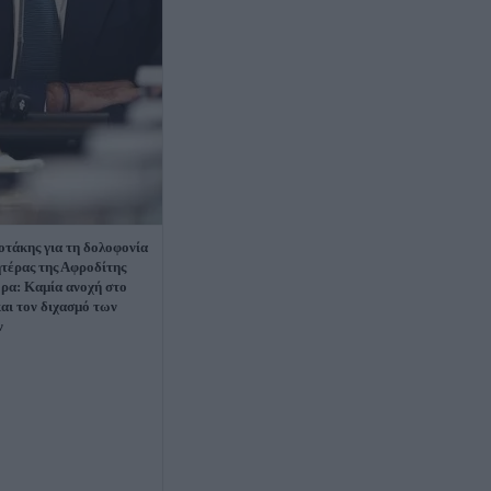
τάκης για τη δολοφονία
ητέρας της Αφροδίτης
ρα: Καμία ανοχή στο
και τον διχασμό των
ν