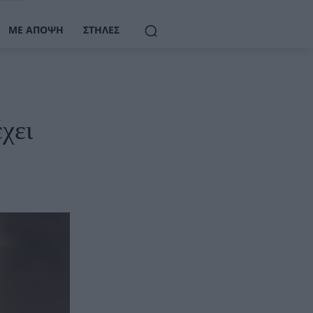
ΜΕ ΆΠΟΨΗ
ΣΤΉΛΕΣ
χει