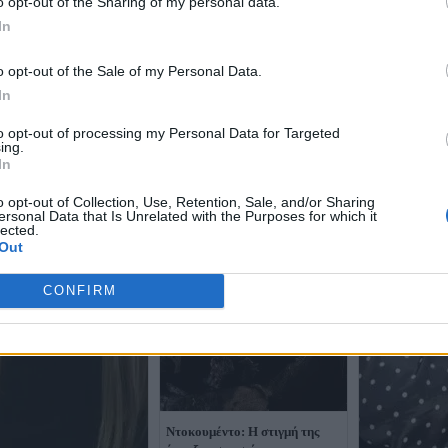
o opt-out of the Sharing of my personal data.
In
o opt-out of the Sale of my Personal Data.
In
to opt-out of processing my Personal Data for Targeted
ing.
In
o opt-out of Collection, Use, Retention, Sale, and/or Sharing
ersonal Data that Is Unrelated with the Purposes for which it
lected.
Out
CONFIRM
Ντοκουμέντο: Η στιγμή της