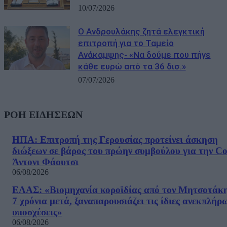
10/07/2026
Ο Ανδρουλάκης ζητά ελεγκτική
επιτροπή για το Ταμείο
Ανάκαμψης- «Να δούμε που πήγε
κάθε ευρώ από τα 36 δισ.»
07/07/2026
ΡΟΗ ΕΙΔΗΣΕΩΝ
ΗΠΑ: Επιτροπή της Γερουσίας προτείνει άσκηση
διώξεων σε βάρος του πρώην συμβούλου για την Co
Άντονι Φάουτσι
06/08/2026
ΕΛΑΣ: «Βιομηχανία κοροϊδίας από τον Μητσοτάκ
7 χρόνια μετά, ξαναπαρουσιάζει τις ίδιες ανεκπλήρ
υποσχέσεις»
06/08/2026