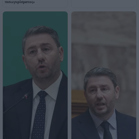
πισωγυρίσματος»