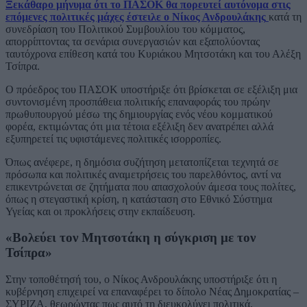
Ξεκάθαρο μήνυμα ότι το ΠΑΣΟΚ θα πορευτεί αυτόνομα στις
επόμενες πολιτικές μάχες έστειλε ο Νίκος Ανδρουλάκης
κατά τη
συνεδρίαση του Πολιτικού Συμβουλίου του κόμματος,
απορρίπτοντας τα σενάρια συνεργασιών και εξαπολύοντας
ταυτόχρονα επίθεση κατά του Κυριάκου Μητσοτάκη και του Αλέξη
Τσίπρα.
Ο πρόεδρος του ΠΑΣΟΚ υποστήριξε ότι βρίσκεται σε εξέλιξη μια
συντονισμένη προσπάθεια πολιτικής επαναφοράς του πρώην
πρωθυπουργού μέσω της δημιουργίας ενός νέου κομματικού
φορέα, εκτιμώντας ότι μια τέτοια εξέλιξη δεν ανατρέπει αλλά
εξυπηρετεί τις υφιστάμενες πολιτικές ισορροπίες.
Όπως ανέφερε, η δημόσια συζήτηση μετατοπίζεται τεχνητά σε
πρόσωπα και πολιτικές αναμετρήσεις του παρελθόντος, αντί να
επικεντρώνεται σε ζητήματα που απασχολούν άμεσα τους πολίτες,
όπως η στεγαστική κρίση, η κατάσταση στο Εθνικό Σύστημα
Υγείας και οι προκλήσεις στην εκπαίδευση.
«Βολεύει τον Μητσοτάκη η σύγκριση με τον
Τσίπρα»
Στην τοποθέτησή του, ο Νίκος Ανδρουλάκης υποστήριξε ότι η
κυβέρνηση επιχειρεί να επαναφέρει το δίπολο Νέας Δημοκρατίας –
ΣΥΡΙΖΑ, θεωρώντας πως αυτό τη διευκολύνει πολιτικά.