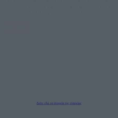
τους τίτλους των ειδήσεων. Μαζί με μια μαχητική δημοσιογραφική ομάδα,
αποκαλύπτουν πολιτικά και παραπολιτικά θέματα, γράφουν επωνύμως την
άποψη τους, με γνώμονα τον ενημερωμένο αναγνώστη.
DAILYPOST.GR – ΤΑΥΤΌΤΗΤΑ
Ιδιοκτήτρια εταιρεία: «ΝΟΗΣΙΣ ΙΚΕ»
Έδρα: Δήμος Αμαρουσίου Αττικής, Αγ. Αθανασίου αρ. 21, Τ.Κ. 15125
ΑΦΜ: 801093076, Δ.Ο.Υ.: ΚΕΦΟΔΕ ΑΤΤΙΚΗΣ, E-mail: press@dailypost.gr, Τηλ.
επικοινωνίας: 2108066997
Νόμιμος Εκπρόσωπος: Ζαχαρός Σταμάτης
Μέτοχοι: Ζαχαρός Σταμάτης, Κουβαράς Γεώργιος, ΥΠΗΡΕΣΙΕΣ ΠΡΟΗΓΜΕΝΗΣ
ΤΕΧΝΟΛΟΓΙΑΣ ΠΑΡΑΓΩΓΗΣ ΟΠΤΙΚΟΑΚΟΥΣΤΙΚΩΝ ΜΕΣΩΝ ΜΕΛΕΤΩΝ ΚΑΙ
ΠΑΡΟΧΗΣ ΥΠΗΡΕΣΙΩΝ PLD PLUS ΑΝΩΝ ΕΤΑΙΡΙΑ
Δικαιούχος του ονόματος τομέα (dailypost.gr): ΝΟΗΣΙΣ ΙΚΕ
Διευθυντής/Διαχειριστής: Ζαχαρός Σταμάτης
Διευθυντής Σύνταξης: Ρενάτο Λέκκα
Δείτε εδώ τα στοιχεία της εταιρείας