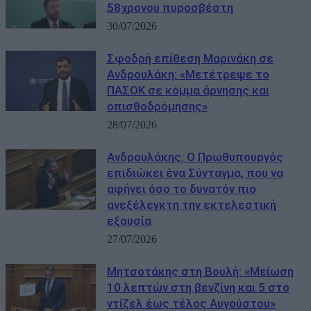
58χρονου πυροσβέστη
30/07/2026
Σφοδρή επίθεση Μαρινάκη σε
Ανδρουλάκη: «Μετέτρεψε το
ΠΑΣΟΚ σε κόμμα άρνησης και
οπισθοδρόμησης»
28/07/2026
Ανδρουλάκης: Ο Πρωθυπουργός
επιδιώκει ένα Σύνταγμα, που να
αφήνει όσο το δυνατόν πιο
ανεξέλεγκτη την εκτελεστική
εξουσία
27/07/2026
Μητσοτάκης στη Βουλή: «Μείωση
10 λεπτών στη βενζίνη και 5 στο
ντίζελ έως τέλος Αυγούστου»