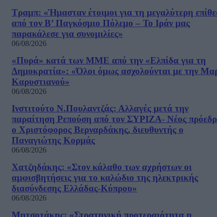
Τραμπ: «Ήμασταν έτοιμοι για τη μεγαλύτερη επίθ
από τον Β’ Παγκόσμιο Πόλεμο – Το Ιράν μας
παρακάλεσε για συνομιλίες»
06/08/2026
«Πυρά» κατά των ΜΜΕ από την «Ελπίδα για τη
Δημοκρατία»: «Όλοι όμως ασχολούνται με την Μα
Καρυστιανού»
06/08/2026
Ινστιτούτο Ν.Πουλαντζάς: Αλλαγές μετά την
παραίτηση Ρεπούση από τον ΣΥΡΙΖΑ- Νέος πρόεδρ
ο Χριστόφορος Βερναρδάκης, διευθυντής ο
Παναγιώτης Κορμάς
06/08/2026
Χατζηδάκης: «Στον κάλαθο των αχρήστων οι
αμφισβητήσεις για το καλώδιο της ηλεκτρικής
διασύνδεσης Ελλάδας-Κύπρου»
06/08/2026
Μητσοτάκης: «Στρατηγική προτεραιότητα η