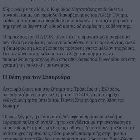
Σύμφωνα με τον ίδιο, ο Κυριάκος Μητσοτάκης επιδιώκει να
συγκρίνεται με την περίοδο διακυβέρνησης του Αλέξη Τσίπρα,
καθώς μια τέτοια αντιπαράθεση απομακρύνει τη συζήτηση από τη
σημερινή κυβερνητική φθορά και τις αδυναμίες της κυβέρνησης.
Ο πρόεδρος του ΠΑΣΟΚ τόνισε ότι το πραγματικό διακύβευμα
δεν είναι η αναβίωση των αντιπαραθέσεων του παρελθόντος, αλλά
η διαμόρφωση μιας αξιόπιστης πρότασης για το μέλλον της χώρας.
Για τον λόγο αυτό, κάλεσε τα στελέχη του κόμματος να
παραμείνουν προσηλωμένα στις αποφάσεις του Συνεδρίου και στη
γραμμή της πολιτικής αυτονομίας.
Η θέση για τον Στουρνάρα
Αναφορά έκανε και στο ζήτημα της Τράπεζας της Ελλάδος,
υπερασπιζόμενος την επιλογή του ΠΑΣΟΚ να μη στηρίξει
ενδεχόμενη τρίτη θητεία του Γιάννη Στουρνάρα στη θέση του
διοικητή.
Όπως εξήγησε, η στάση αυτή δεν αφορά πρόσωπα αλλά μια
ευρύτερη πολιτική αντίληψη που συνδέεται με την ανανέωση σε
κορυφαίους θεσμούς και θέσεις ευθύνης. Υποστήριξε μάλιστα ότι
αντίστοιχες περιπτώσεις τόσο μακράς παραμονής στην ηγεσία
κεντρικών τραπεζών δεν συναντώνται στις χώρες της Ευρωζώνης.