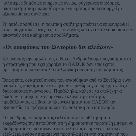
καλύτερες δημόσιες υπηρεσίες υγείας, σύγχρονες υποδομές,
αποτελεσματική δικαιοσύνη και ένα κράτος που λειτουργεί με
αξιοπιστία και συνέπεια.
Γι’ αυτό, πρόσθεσε, η πολιτική συζήτηση πρέπει να επικεντρωθεί
στις πραγματικές ανάγκες της κοινωνίας και όχι σε σενάρια που δεν
απαντούν στα καθημερινά προβλήματα.
«Οι αποφάσεις του Συνεδρίου δεν αλλάζουν»
Κλείνοντας την ομιλία του, ο Νίκος Ανδρουλάκης υπογράμμισε ότι
η στρατηγική που έχει χαράξει το ΠΑΣΟΚ δεν επιδέχεται
αμφισβήτηση και αποτελεί συλλογική απόφαση του κόμματος.
Όπως είπε, οι κατευθύνσεις που εγκρίθηκαν από το Συνέδριο είναι
απολύτως σαφείς και δεν αφήνουν περιθώρια για παρερμηνείες ή
διαφορετικές αναγνώσεις. Παράλληλα, κάλεσε τα στελέχη να
δώσουν τη μάχη των επόμενων εκλογών με ενότητα,
προβάλλοντας ως βασικά πλεονεκτήματα του ΠΑΣΟΚ την
αξιοπιστία, το πρόγραμμα και την πολιτική του αυτονομία.
Ο πρόεδρος του κόμματος έκλεισε την τοποθέτησή του
εκφράζοντας την πεποίθηση ότι η δημοκρατική παράταξη μπορεί να
διαδραματίσει πρωταγωνιστικό ρόλο στις επόμενες πολιτικές
εξελίξεις, εφόσον παραμείνει προσηλωμένη στη στρατηγική που