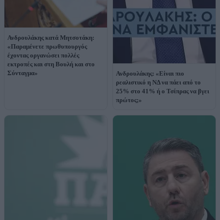
Ανδρουλάκης κατά Μητσοτάκη:
«Παραμένετε πρωθυπουργός
έχοντας οργανώσει πολλές
εκτροπές και στη Βουλή και στο
Σύνταγμα»
Ανδρουλάκης: «Είναι πιο
ρεαλιστικό η ΝΔ να πάει από το
25% στο 41% ή ο Τσίπρας να βγει
πρώτος;»