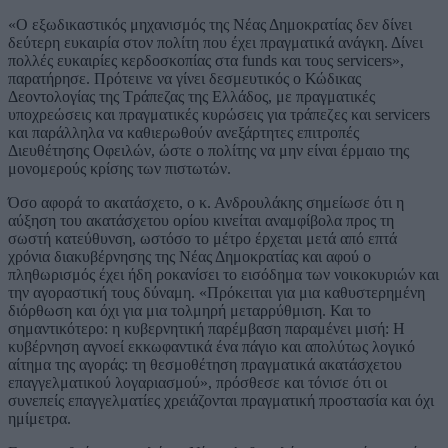
«Ο εξωδικαστικός μηχανισμός της Νέας Δημοκρατίας δεν δίνει
δεύτερη ευκαιρία στον πολίτη που έχει πραγματικά ανάγκη. Δίνει
πολλές ευκαιρίες κερδοσκοπίας στα funds και τους servicers»,
παρατήρησε. Πρότεινε να γίνει δεσμευτικός ο Κώδικας
Δεοντολογίας της Τράπεζας της Ελλάδος, με πραγματικές
υποχρεώσεις και πραγματικές κυρώσεις για τράπεζες και servicers
και παράλληλα να καθιερωθούν ανεξάρτητες επιτροπές
Διευθέτησης Οφειλών, ώστε ο πολίτης να μην είναι έρμαιο της
μονομερούς κρίσης των πιστωτών.
Όσο αφορά το ακατάσχετο, ο κ. Ανδρουλάκης σημείωσε ότι η
αύξηση του ακατάσχετου ορίου κινείται αναμφίβολα προς τη
σωστή κατεύθυνση, ωστόσο το μέτρο έρχεται μετά από επτά
χρόνια διακυβέρνησης της Νέας Δημοκρατίας και αφού ο
πληθωρισμός έχει ήδη ροκανίσει το εισόδημα των νοικοκυριών και
την αγοραστική τους δύναμη. «Πρόκειται για μια καθυστερημένη
διόρθωση και όχι για μια τολμηρή μεταρρύθμιση. Και το
σημαντικότερο: η κυβερνητική παρέμβαση παραμένει μισή: Η
κυβέρνηση αγνοεί εκκωφαντικά ένα πάγιο και απολύτως λογικό
αίτημα της αγοράς: τη θεσμοθέτηση πραγματικά ακατάσχετου
επαγγελματικού λογαριασμού», πρόσθεσε και τόνισε ότι οι
συνεπείς επαγγελματίες χρειάζονται πραγματική προστασία και όχι
ημίμετρα.