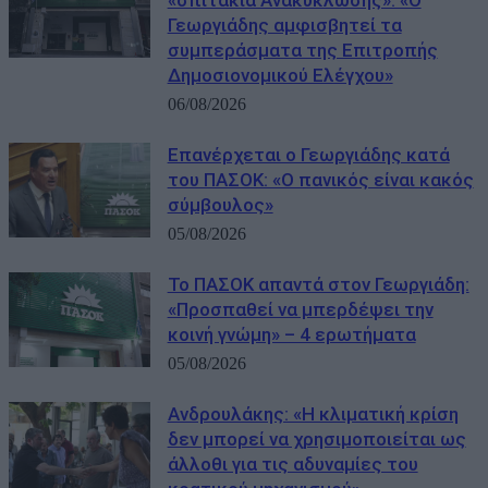
«σπιτάκια Ανακύκλωσης»: «Ο
Γεωργιάδης αμφισβητεί τα
συμπεράσματα της Επιτροπής
Δημοσιονομικού Ελέγχου»
06/08/2026
Επανέρχεται ο Γεωργιάδης κατά
του ΠΑΣΟΚ: «Ο πανικός είναι κακός
σύμβουλος»
05/08/2026
Το ΠΑΣΟΚ απαντά στον Γεωργιάδη:
«Προσπαθεί να μπερδέψει την
κοινή γνώμη» – 4 ερωτήματα
05/08/2026
Ανδρουλάκης: «Η κλιματική κρίση
δεν μπορεί να χρησιμοποιείται ως
άλλοθι για τις αδυναμίες του