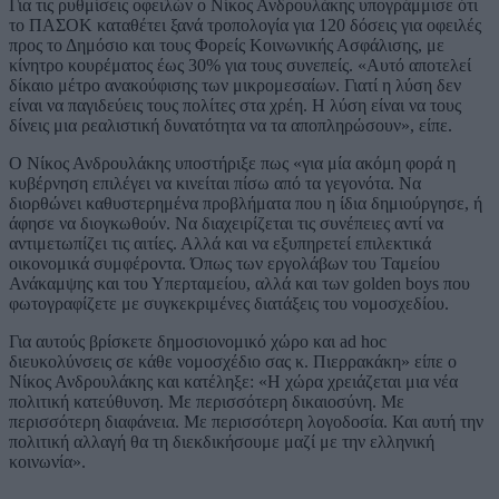
Για τις ρυθμίσεις οφειλών ο Νίκος Ανδρουλάκης υπογράμμισε ότι
το ΠΑΣΟΚ καταθέτει ξανά τροπολογία για 120 δόσεις για οφειλές
προς το Δημόσιο και τους Φορείς Κοινωνικής Ασφάλισης, με
κίνητρο κουρέματος έως 30% για τους συνεπείς. «Αυτό αποτελεί
δίκαιο μέτρο ανακούφισης των μικρομεσαίων. Γιατί η λύση δεν
είναι να παγιδεύεις τους πολίτες στα χρέη. Η λύση είναι να τους
δίνεις μια ρεαλιστική δυνατότητα να τα αποπληρώσουν», είπε.
Ο Νίκος Ανδρουλάκης υποστήριξε πως «για μία ακόμη φορά η
κυβέρνηση επιλέγει να κινείται πίσω από τα γεγονότα. Να
διορθώνει καθυστερημένα προβλήματα που η ίδια δημιούργησε, ή
άφησε να διογκωθούν. Να διαχειρίζεται τις συνέπειες αντί να
αντιμετωπίζει τις αιτίες. Αλλά και να εξυπηρετεί επιλεκτικά
οικονομικά συμφέροντα. Όπως των εργολάβων του Ταμείου
Ανάκαμψης και του Υπερταμείου, αλλά και των golden boys που
φωτογραφίζετε με συγκεκριμένες διατάξεις του νομοσχεδίου.
Για αυτούς βρίσκετε δημοσιονομικό χώρο και ad hoc
διευκολύνσεις σε κάθε νομοσχέδιο σας κ. Πιερρακάκη» είπε ο
Νίκος Ανδρουλάκης και κατέληξε: «Η χώρα χρειάζεται μια νέα
πολιτική κατεύθυνση. Με περισσότερη δικαιοσύνη. Με
περισσότερη διαφάνεια. Με περισσότερη λογοδοσία. Και αυτή την
πολιτική αλλαγή θα τη διεκδικήσουμε μαζί με την ελληνική
κοινωνία».