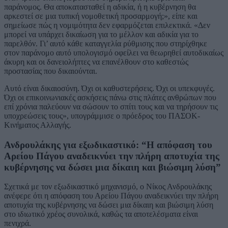
παράνομος. Θα αποκατασταθεί η αδικία, ή η κυβέρνηση θα
αρκεστεί σε μια τυπική νομοθετική προσαρμογή;», είπε και
σημείωσε πώς η νομιμότητα δεν εφαρμόζεται επιλεκτικά. «Δεν
μπορεί να υπάρχει δικαίωση για το μέλλον και αδικία για το
παρελθόν. Γι’ αυτό κάθε καταγγελία ρύθμισης που στηρίχθηκε
στον παράνομο αυτό υπολογισμό οφείλει να θεωρηθεί αυτοδικαίως
άκυρη και οι δανειολήπτες να επανέλθουν στο καθεστώς
προστασίας που δικαιούνται.
Αυτό είναι δικαιοσύνη. Όχι οι καθυστερήσεις. Όχι οι υπεκφυγές.
Όχι οι επικοινωνιακές ασκήσεις πάνω στις πλάτες ανθρώπων που
επί χρόνια παλεύουν να σώσουν το σπίτι τους και να τηρήσουν τις
υποχρεώσεις τους», υπογράμμισε ο πρόεδρος του ΠΑΣΟΚ-
Κινήματος Αλλαγής.
Ανδρουλάκης για εξωδικαστικό: “Η απόφαση του
Αρείου Πάγου αναδεικνύει την πλήρη αποτυχία της
κυβέρνησης να δώσει μια δίκαιη και βιώσιμη λύση”
Σχετικά με τον εξωδικαστικό μηχανισμό, ο Νίκος Ανδρουλάκης
ανέφερε ότι η απόφαση του Αρείου Πάγου αναδεικνύει την πλήρη
αποτυχία της κυβέρνησης να δώσει μια δίκαιη και βιώσιμη λύση
στο ιδιωτικό χρέος συνολικά, καθώς τα αποτελέσματα είναι
πενιχρά.