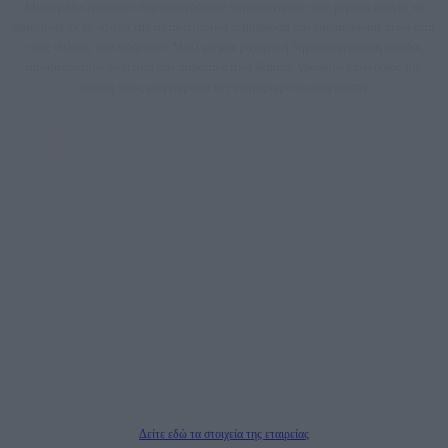
Μία ομάδα έμπειρων δημοσιογράφων δημιούργησαν πριν μερικά χρόνια το
dailypost.gr, με στόχο την αντικειμενική ενημέρωση και την ανάλυση πίσω από
τους τίτλους των ειδήσεων. Μαζί με μια μαχητική δημοσιογραφική ομάδα,
αποκαλύπτουν πολιτικά και παραπολιτικά θέματα, γράφουν επωνύμως την
άποψη τους, με γνώμονα τον ενημερωμένο αναγνώστη.
DAILYPOST.GR – ΤΑΥΤΌΤΗΤΑ
Ιδιοκτήτρια εταιρεία: «ΝΟΗΣΙΣ ΙΚΕ»
Έδρα: Δήμος Αμαρουσίου Αττικής, Αγ. Αθανασίου αρ. 21, Τ.Κ. 15125
ΑΦΜ: 801093076, Δ.Ο.Υ.: ΚΕΦΟΔΕ ΑΤΤΙΚΗΣ, E-mail: press@dailypost.gr, Τηλ.
επικοινωνίας: 2108066997
Νόμιμος Εκπρόσωπος: Ζαχαρός Σταμάτης
Μέτοχοι: Ζαχαρός Σταμάτης, Κουβαράς Γεώργιος, ΥΠΗΡΕΣΙΕΣ ΠΡΟΗΓΜΕΝΗΣ
ΤΕΧΝΟΛΟΓΙΑΣ ΠΑΡΑΓΩΓΗΣ ΟΠΤΙΚΟΑΚΟΥΣΤΙΚΩΝ ΜΕΣΩΝ ΜΕΛΕΤΩΝ ΚΑΙ
ΠΑΡΟΧΗΣ ΥΠΗΡΕΣΙΩΝ PLD PLUS ΑΝΩΝ ΕΤΑΙΡΙΑ
Δικαιούχος του ονόματος τομέα (dailypost.gr): ΝΟΗΣΙΣ ΙΚΕ
Διευθυντής/Διαχειριστής: Ζαχαρός Σταμάτης
Διευθυντής Σύνταξης: Ρενάτο Λέκκα
Δείτε εδώ τα στοιχεία της εταιρείας