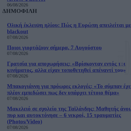
06/08/2026
ΔΗΜΟΦΙΛΗ
Ολική έκλειψη ηλίου: Πώς η Ευρώπη απειλείται με
blackout
07/08/2026
Ποιοι γιορτάζουν σήμερα, 7 Αυγούστου
07/08/2026
Γρατσία για αποχωρήσεις: «Bρίσκονταν εντός του
κινήματος, αλλα είχαν τοποθετηθεί απέναντί του»
07/08/2026
Μπακογιάννη για πρόωρες εκλογές: «Το σύμπαν έχε
πλέον εμπεδώσει πως δεν υπάρχει τέτοιο θέμα»
07/08/2026
Μακελειό σε σχολείο της Ταϊλάνδης: Μαθητής άνοι
πυρ και αυτοκτόνησε – 6 νεκροί, 15 τραυματίες
(Photos/Video)
07/08/2026