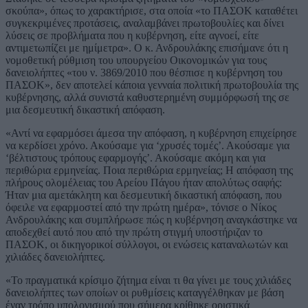
σκούπα», όπως το χαρακτήρισε, στα οποία «το ΠΑΣΟΚ καταθέτει
συγκεκριμένες προτάσεις, αναλαμβάνει πρωτοβουλίες και δίνει
λύσεις σε προβλήματα που η κυβέρνηση, είτε αγνοεί, είτε
αντιμετωπίζει με ημίμετρα». Ο κ. Ανδρουλάκης επισήμανε ότι η
νομοθετική ρύθμιση του υπουργείου Οικονομικών για τους
δανειολήπτες «του ν. 3869/2010 που θέσπισε η κυβέρνηση του
ΠΑΣΟΚ», δεν αποτελεί κάποια γενναία πολιτική πρωτοβουλία της
κυβέρνησης, αλλά συνιστά καθυστερημένη συμμόρφωσή της σε
μια δεσμευτική δικαστική απόφαση.
«Αντί να εφαρμόσει άμεσα την απόφαση, η κυβέρνηση επιχείρησε
να κερδίσει χρόνο. Ακούσαμε για ‘χρυσές τομές’. Ακούσαμε για
‘βέλτιστους τρόπους εφαρμογής’. Ακούσαμε ακόμη και για
περιθώρια ερμηνείας. Ποια περιθώρια ερμηνείας; Η απόφαση της
πλήρους ολομέλειας του Αρείου Πάγου ήταν απολύτως σαφής:
Ήταν μια αμετάκλητη και δεσμευτική δικαστική απόφαση, που
όφειλε να εφαρμοστεί από την πρώτη ημέρα», τόνισε ο Νίκος
Ανδρουλάκης και συμπλήρωσε πώς η κυβέρνηση αναγκάστηκε να
αποδεχθεί αυτό που από την πρώτη στιγμή υποστήριζαν το
ΠΑΣΟΚ, οι δικηγορικοί σύλλογοι, οι ενώσεις καταναλωτών και
χιλιάδες δανειολήπτες.
«Το πραγματικά κρίσιμο ζήτημα είναι τι θα γίνει με τους χιλιάδες
δανειολήπτες των οποίων οι ρυθμίσεις καταγγέλθηκαν με βάση
έναν τρόπο υπολογισμού που σήμερα κρίθηκε οριστικά