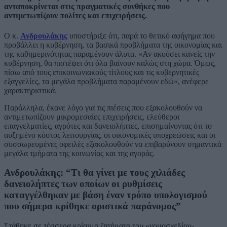
ανταποκρίνεται στις πραγματικές συνθήκες που
αντιμετωπίζουν πολίτες και επιχειρήσεις.
Ο κ.
Ανδρουλάκης
υποστήριξε ότι, παρά το θετικό αφήγημα που
προβάλλει η κυβέρνηση, τα βασικά προβλήματα της οικονομίας και
της καθημερινότητας παραμένουν άλυτα. «Αν ακούσει κανείς την
κυβέρνηση, θα πιστέψει ότι όλα βαίνουν καλώς στη χώρα. Όμως,
πίσω από τους επικοινωνιακούς τίτλους και τις κυβερνητικές
εξαγγελίες, τα μεγάλα προβλήματα παραμένουν εδώ», ανέφερε
χαρακτηριστικά.
Παράλληλα, έκανε λόγο για τις πιέσεις που εξακολουθούν να
αντιμετωπίζουν μικρομεσαίες επιχειρήσεις, ελεύθεροι
επαγγελματίες, αγρότες και δανειολήπτες, επισημαίνοντας ότι το
αυξημένο κόστος λειτουργίας, οι οικονομικές υποχρεώσεις και οι
συσσωρευμένες οφειλές εξακολουθούν να επιβαρύνουν σημαντικά
μεγάλα τμήματα της κοινωνίας και της αγοράς.
Ανδρουλάκης: “Τι θα γίνει με τους χιλιάδες
δανειολήπτες των οποίων οι ρυθμίσεις
καταγγέλθηκαν με βάση έναν τρόπο υπολογισμού
που σήμερα κρίθηκε οριστικά παράνομος”
Στάθηκε σε τέσσερα κρίσιμα ζητήματα του «νομοσχεδίου-