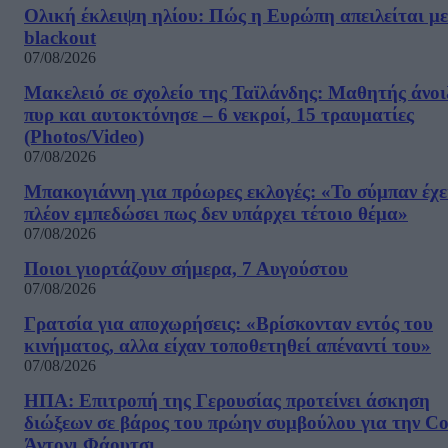
Ολική έκλειψη ηλίου: Πώς η Ευρώπη απειλείται με
blackout
07/08/2026
Μακελειό σε σχολείο της Ταϊλάνδης: Μαθητής άνοι
πυρ και αυτοκτόνησε – 6 νεκροί, 15 τραυματίες
(Photos/Video)
07/08/2026
Μπακογιάννη για πρόωρες εκλογές: «Το σύμπαν έχε
πλέον εμπεδώσει πως δεν υπάρχει τέτοιο θέμα»
07/08/2026
Ποιοι γιορτάζουν σήμερα, 7 Αυγούστου
07/08/2026
Γρατσία για αποχωρήσεις: «Bρίσκονταν εντός του
κινήματος, αλλα είχαν τοποθετηθεί απέναντί του»
07/08/2026
ΗΠΑ: Επιτροπή της Γερουσίας προτείνει άσκηση
διώξεων σε βάρος του πρώην συμβούλου για την Co
Άντονι Φάουτσι