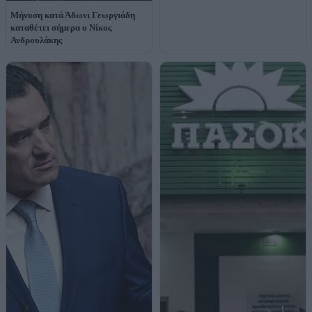
Μήνυση κατά Άδωνι Γεωργιάδη
καταθέτει σήμερα ο Νίκος
Ανδρουλάκης