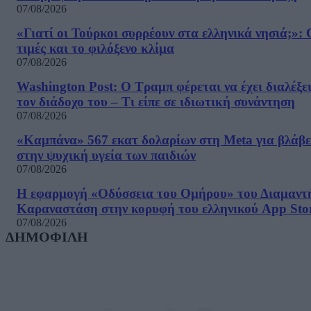
07/08/2026
«Γιατί οι Τούρκοι συρρέουν στα ελληνικά νησιά;»: 
τιμές και το φιλόξενο κλίμα
07/08/2026
Washington Post: Ο Τραμπ φέρεται να έχει διαλέξε
τον διάδοχο του – Τι είπε σε ιδιωτική συνάντηση
07/08/2026
«Καμπάνα» 567 εκατ δολαρίων στη Meta για βλάβε
στην ψυχική υγεία των παιδιών
07/08/2026
Η εφαρμογή «Οδύσσεια του Ομήρου» του Διαμαντ
Καραναστάση στην κορυφή του ελληνικού App Sto
07/08/2026
ΔΗΜΟΦΙΛΗ