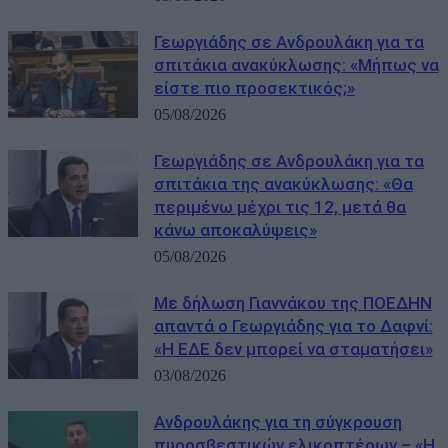
Γεωργιάδης σε Ανδρουλάκη για τα
σπιτάκια ανακύκλωσης: «Μήπως να
είστε πιο προσεκτικός;»
05/08/2026
Γεωργιάδης σε Ανδρουλάκη για τα
σπιτάκια της ανακύκλωσης: «Θα
περιμένω μέχρι τις 12, μετά θα
κάνω αποκαλύψεις»
05/08/2026
Με δήλωση Γιαννάκου της ΠΟΕΔΗΝ
απαντά ο Γεωργιάδης για το Δαφνί:
«Η ΕΔΕ δεν μπορεί να σταματήσει»
03/08/2026
Ανδρουλάκης για τη σύγκρουση
πυροσβεστικών ελικοπτέρων – «Η