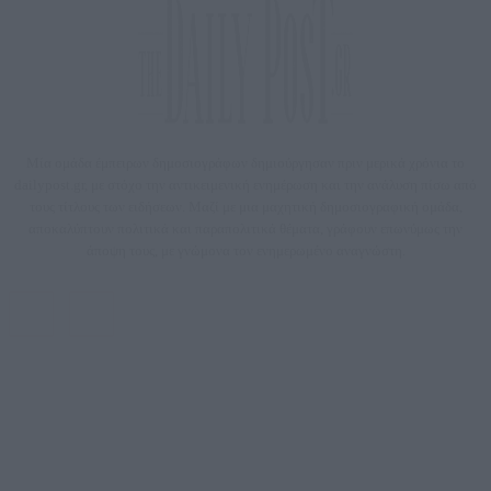
Μία ομάδα έμπειρων δημοσιογράφων δημιούργησαν πριν μερικά χρόνια το
dailypost.gr, με στόχο την αντικειμενική ενημέρωση και την ανάλυση πίσω από
τους τίτλους των ειδήσεων. Μαζί με μια μαχητική δημοσιογραφική ομάδα,
αποκαλύπτουν πολιτικά και παραπολιτικά θέματα, γράφουν επωνύμως την
άποψη τους, με γνώμονα τον ενημερωμένο αναγνώστη.
DAILYPOST.GR – ΤΑΥΤΌΤΗΤΑ
Ιδιοκτήτρια εταιρεία: «ΝΟΗΣΙΣ ΙΚΕ»
Έδρα: Δήμος Αμαρουσίου Αττικής, Αγ. Αθανασίου αρ. 21, Τ.Κ. 15125
ΑΦΜ: 801093076, Δ.Ο.Υ.: ΚΕΦΟΔΕ ΑΤΤΙΚΗΣ, E-mail: press@dailypost.gr, Τηλ.