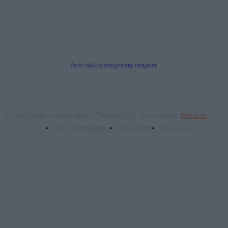
επικοινωνίας: 2108066997
Νόμιμος Εκπρόσωπος: Ζαχαρός Σταμάτης
Μέτοχοι: Ζαχαρός Σταμάτης, Κουβαράς Γεώργιος, ΥΠΗΡΕΣΙΕΣ ΠΡΟΗΓΜΕΝΗΣ
ΤΕΧΝΟΛΟΓΙΑΣ ΠΑΡΑΓΩΓΗΣ ΟΠΤΙΚΟΑΚΟΥΣΤΙΚΩΝ ΜΕΣΩΝ ΜΕΛΕΤΩΝ ΚΑΙ
ΠΑΡΟΧΗΣ ΥΠΗΡΕΣΙΩΝ PLD PLUS ΑΝΩΝ ΕΤΑΙΡΙΑ
Δικαιούχος του ονόματος τομέα (dailypost.gr): ΝΟΗΣΙΣ ΙΚΕ
Διευθυντής/Διαχειριστής: Ζαχαρός Σταμάτης
Διευθυντής Σύνταξης: Ρενάτο Λέκκα
Δείτε εδώ τα στοιχεία της εταιρείας
© 2024 Πνευματικά δικαιώματα: "ΝΟΗΣΙΣ ΙΚΕ". Developed by
Webalists
Πολιτική απορρήτου
Όροι χρήσης
Επικοινωνία