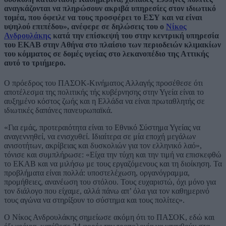
αναγκάζονται να πληρώσουν ακριβά υπηρεσίες στον ιδιωτικό
τομέα, που όφειλε να τους προσφέρει το ΕΣΥ και να είναι
υψηλού επιπέδου», ανέφερε σε δηλώσεις του ο
Νίκος
Ανδρουλάκης
κατά την επίσκεψή του στην κεντρική υπηρεσία
του ΕΚΑΒ στην Αθήνα στο πλαίσιο των περιοδειών κλιμακίων
του κόμματος σε δομές υγείας στο λεκανοπέδιο της Αττικής
αυτό το τριήμερο.
Ο πρόεδρος του ΠΑΣΟΚ-Κινήματος Αλλαγής προσέθεσε ότι
αποτέλεσμα της πολιτικής τής κυβέρνησης στην Υγεία είναι το
αυξημένο κόστος ζωής και η Ελλάδα να είναι πρωταθλητής σε
ιδιωτικές δαπάνες πανευρωπαϊκά.
«Για εμάς, προτεραιότητα είναι το Εθνικό Σύστημα Υγείας να
αναγεννηθεί, να ενισχυθεί. Ιδιαίτερα σε μία εποχή μεγάλων
ανισοτήτων, ακρίβειας και δυσκολιών για τον ελληνικό λαό»,
τόνισε και συμπλήρωσε: «Είχα την τύχη και την τιμή να επισκεφθώ
το ΕΚΑΒ και να μιλήσω με τους εργαζόμενους και τη διοίκηση. Τα
προβλήματα είναι πολλά: υποστελέχωση, οργανόγραμμα,
προμήθειες, ανανέωση του στόλου. Τους ευχαριστώ, όχι μόνο για
τον διάλογο που είχαμε, αλλά πάνω απ’ όλα για τον καθημερινό
τους αγώνα να στηρίξουν το σύστημα και τους πολίτες».
Ο Νίκος Ανδρουλάκης σημείωσε ακόμη ότι το ΠΑΣΟΚ, εδώ και