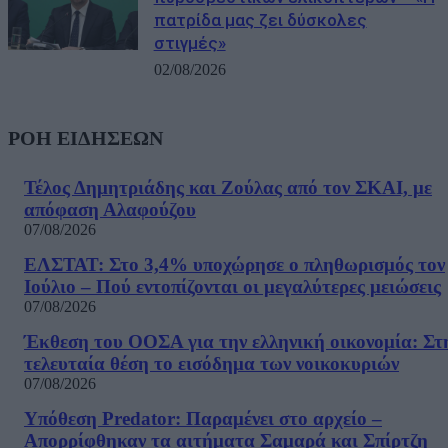
πατρίδα μας ζει δύσκολες
στιγμές»
02/08/2026
ΡΟΗ ΕΙΔΗΣΕΩΝ
Τέλος Δημητριάδης και Ζούλας από τον ΣΚΑΙ, με
απόφαση Αλαφούζου
07/08/2026
ΕΛΣΤΑΤ: Στο 3,4% υποχώρησε ο πληθωρισμός τον
Ιούλιο – Πού εντοπίζονται οι μεγαλύτερες μειώσεις
07/08/2026
Έκθεση του ΟΟΣΑ για την ελληνική οικονομία: Στ
τελευταία θέση το εισόδημα των νοικοκυριών
07/08/2026
Υπόθεση Predator: Παραμένει στο αρχείο –
Απορρίφθηκαν τα αιτήματα Σαμαρά και Σπίρτζη