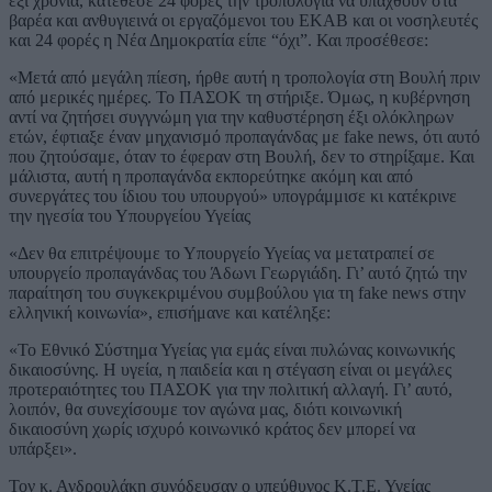
έξι χρόνια, κατέθεσε 24 φορές την τροπολογία να υπαχθούν στα
βαρέα και ανθυγιεινά οι εργαζόμενοι του ΕΚΑΒ και οι νοσηλευτές
και 24 φορές η Νέα Δημοκρατία είπε “όχι”. Και προσέθεσε:
«Μετά από μεγάλη πίεση, ήρθε αυτή η τροπολογία στη Βουλή πριν
από μερικές ημέρες. Το ΠΑΣΟΚ τη στήριξε. Όμως, η κυβέρνηση
αντί να ζητήσει συγγνώμη για την καθυστέρηση έξι ολόκληρων
ετών, έφτιαξε έναν μηχανισμό προπαγάνδας με fake news, ότι αυτό
που ζητούσαμε, όταν το έφεραν στη Βουλή, δεν το στηρίξαμε. Και
μάλιστα, αυτή η προπαγάνδα εκπορεύτηκε ακόμη και από
συνεργάτες του ίδιου του υπουργού» υπογράμμισε κι κατέκρινε
την ηγεσία του Υπουργείου Υγείας
«Δεν θα επιτρέψουμε το Υπουργείο Υγείας να μετατραπεί σε
υπουργείο προπαγάνδας του Άδωνι Γεωργιάδη. Γι’ αυτό ζητώ την
παραίτηση του συγκεκριμένου συμβούλου για τη fake news στην
ελληνική κοινωνία», επισήμανε και κατέληξε:
«Το Εθνικό Σύστημα Υγείας για εμάς είναι πυλώνας κοινωνικής
δικαιοσύνης. Η υγεία, η παιδεία και η στέγαση είναι οι μεγάλες
προτεραιότητες του ΠΑΣΟΚ για την πολιτική αλλαγή. Γι’ αυτό,
λοιπόν, θα συνεχίσουμε τον αγώνα μας, διότι κοινωνική
δικαιοσύνη χωρίς ισχυρό κοινωνικό κράτος δεν μπορεί να
υπάρξει».
Τον κ. Ανδρουλάκη συνόδευσαν ο υπεύθυνος Κ.Τ.Ε. Υγείας