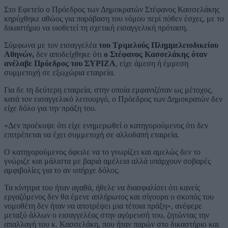
Στο Εφετείο ο Πρόεδρος των Δημοκρατών Στέφανος Κασσελάκης
κηρύχθηκε αθώος για παράβαση του νόμου περί πόθεν έσχες, με το
δικαστήριο να υιοθετεί τη σχετική εισαγγελική πρόταση.
Σύμφωνα με τον εισαγγελέα
του Τριμελούς Πλημμελειοδικείου
Αθηνών,
δεν αποδείχθηκε ότι
ο Στέφανος Κασσελάκης όταν
ανέλαβε Πρόεδρος του ΣΥΡΙΖΑ
, είχε άμεση ή έμμεση
συμμετοχή σε εξωχώρια εταιρεία.
Για δε τη δεύτερη εταιρεία, στην οποία εμφανιζόταν ως μέτοχος,
κατά τον εισαγγελικό λειτουργό, ο Πρόεδρος των Δημοκρατών δεν
είχε δόλο για την πράξη του.
«Δεν προέκυψε ότι είχε ενημερωθεί ο κατηγορούμενος ότι δεν
επιτρέπεται να έχει συμμετοχή σε αλλοδαπή εταιρεία.
Ο κατηγορούμενος όφειλε να το γνωρίζει και αμελώς δεν το
γνώριζε και μάλιστα με βαριά αμέλεια αλλά υπάρχουν σοβαρές
αμφιβολίες για το αν υπήρχε δόλος.
Τα κίνητρα του ήταν αγαθά, ήθελε να διασφαλίσει ότι κανείς
εργαζόμενος δεν θα έμενε απλήρωτος και σίγουρα ο σκοπός του
νομοθέτη δεν ήταν να αποτρέψει μια τέτοια πράξη», ανέφερε
μεταξύ άλλων ο εισαγγελέας στην αγόρευσή του, ζητώντας την
απαλλαγή του κ. Κασσελάκη, που ήταν παρών στο δικαστήριο και