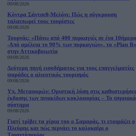
09/08/2026
Κόντρα Σάντσεθ-Μελόνι: Πώς η σύγκρουση
ταλαιπωρεί τους τουρίστες
09/08/2026
Τουρνάς: «Πάνω από 400 πυρκαγιές σε ένα 10ήμερ
-Από αμέλεια το 90% των πυρκαγιών», το «Plan B
στην Αττικοβοιωτία
09/08/2026
Δεύτερη πηγή εισοδήματος για τους επαγγελματίες
ψαράδες ο αλιευτικός τουρισμός
09/08/2026
Υπ. Μεταφορών: Οριστική λύση στις καθυστερήσει
έκδοσης των πινακίδων κυκλοφορίας – Το ψηφιακό
σύστημα
09/08/2026
Γιατί τρίβει τα χέρια του ο Σαμαράς, τι ετοιμάζει ο
Πλεύρης και πώς περνάει το καλοκαίρι ο
Τριαντόπουλος