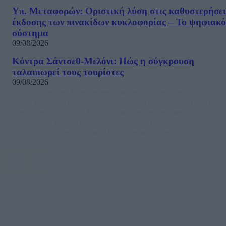
Υπ. Μεταφορών: Οριστική λύση στις καθυστερήσει
έκδοσης των πινακίδων κυκλοφορίας – Το ψηφιακό
σύστημα
09/08/2026
Κόντρα Σάντσεθ-Μελόνι: Πώς η σύγκρουση
ταλαιπωρεί τους τουρίστες
09/08/2026
Μία ομάδα έμπειρων δημοσιογράφων δημιούργησαν πριν μερικά χρόνια το
dailypost.gr, με στόχο την αντικειμενική ενημέρωση και την ανάλυση πίσω από
τους τίτλους των ειδήσεων. Μαζί με μια μαχητική δημοσιογραφική ομάδα,
αποκαλύπτουν πολιτικά και παραπολιτικά θέματα, γράφουν επωνύμως την
άποψη τους, με γνώμονα τον ενημερωμένο αναγνώστη.
DAILYPOST.GR – ΤΑΥΤΌΤΗΤΑ
Ιδιοκτήτρια εταιρεία: «ΝΟΗΣΙΣ ΙΚΕ»