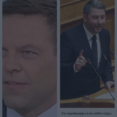
Εκ παραδρομής εκτός πόθεν έσχες